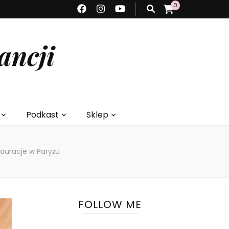
0
ancji
Podkast
Sklep
tauracje w Paryżu
FOLLOW ME