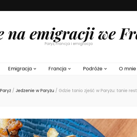
e na emigracji we Fr
Paryż, Francja i emigracja
Emigracja
Francja
Podróże
O mnie
Paryż
/
Jedzenie w Paryżu
/
Gdzie tanio zjeść w Paryżu: tanie res