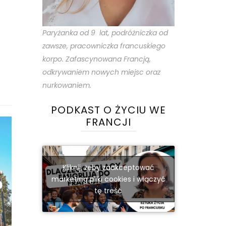
Paryżanka od 9 lat, podróżniczka od
zawsze, pracowniczka francuskiego
korpo. Zafascynowana Francją,
odkrywaniem nowych miejsc oraz
nurkowaniem.
PODKAST O ŻYCIU WE
FRANCJI
Kliknij, żeby zaakceptować
marketing pliki cookies i włączyć
tę treść