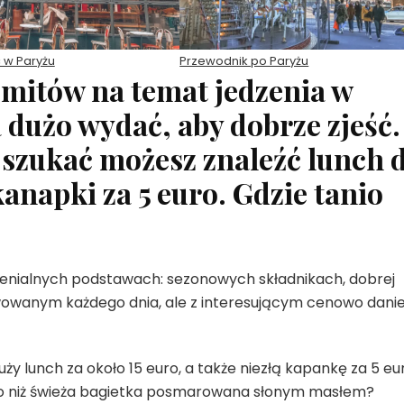
 w Paryżu
Przewodnik po Paryżu
mitów na temat jedzenia w
a dużo wydać, aby dobrze zjeść.
e szukać możesz znaleźć lunch 
kanapki za 5 euro. Gdzie tanio
 genialnych podstawach: sezonowych składnikach, dobrej
owanym każdego dnia, ale z interesującym cenowo dan
uży lunch za około 15 euro, a także niezłą kapankę za 5 eu
nego niż świeża bagietka posmarowana słonym masłem?