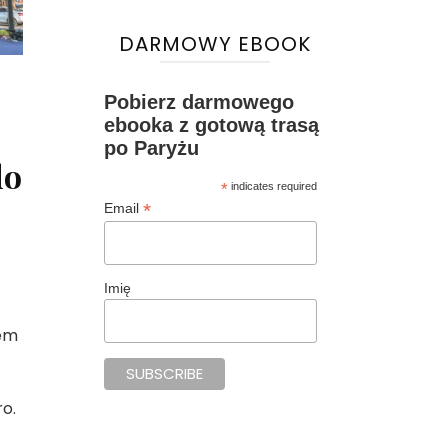
DARMOWY EBOOK
Pobierz darmowego
ebooka z gotową trasą
po Paryżu
do
*
indicates required
*
Email
Imię
iem
ro.