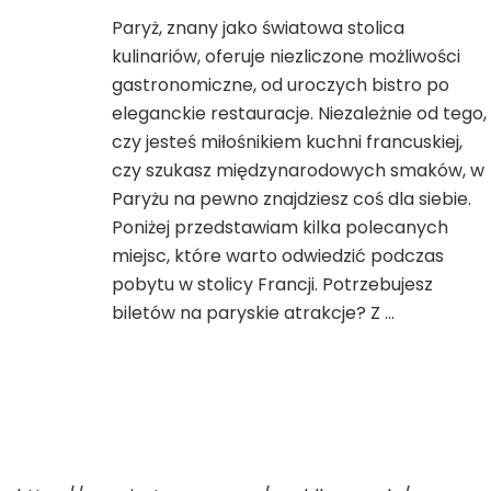
wpisie
Paryż, znany jako światowa stolica
Gdzie
kulinariów, oferuje niezliczone możliwości
zjeść
w
gastronomiczne, od uroczych bistro po
Paryżu?
eleganckie restauracje. Niezależnie od tego,
Przewodnik
czy jesteś miłośnikiem kuchni francuskiej,
kulinarny
czy szukasz międzynarodowych smaków, w
po
stolicy
Paryżu na pewno znajdziesz coś dla siebie.
Francji
Poniżej przedstawiam kilka polecanych
miejsc, które warto odwiedzić podczas
pobytu w stolicy Francji. Potrzebujesz
biletów na paryskie atrakcje? Z …