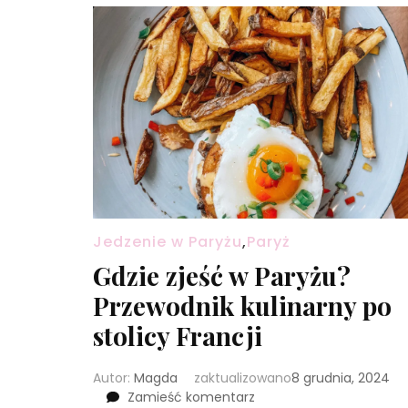
Jedzenie w Paryżu
,
Paryż
Gdzie zjeść w Paryżu?
Przewodnik kulinarny po
stolicy Francji
Autor:
Magda
zaktualizowano
8 grudnia, 2024
we
Zamieść komentarz