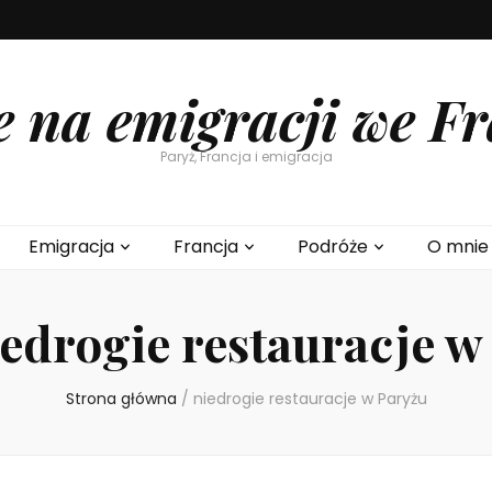
e na emigracji we Fr
Paryż, Francja i emigracja
Emigracja
Francja
Podróże
O mnie
iedrogie restauracje w
Strona główna
/
niedrogie restauracje w Paryżu