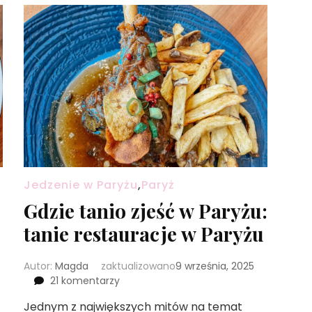
Jedzenie w Paryżu
,
Paryż
Gdzie tanio zjeść w Paryżu:
tanie restauracje w Paryżu
Autor:
Magda
zaktualizowano
9 września, 2025
do
21 komentarzy
Gdzie
Jednym z największych mitów na temat
tanio