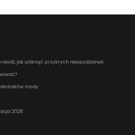
awdź, jak uniknąć przykrych niespodzianek
erwować?
 miłośników mody
zacja 2026