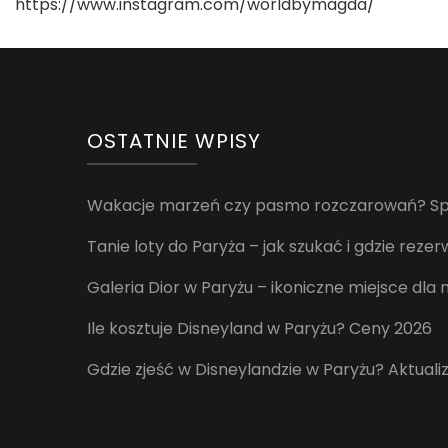
https://www.instagram.com/worldbymagda/
OSTATNIE WPISY
Wakacje marzeń czy pasmo rozczarowań? Spr
Tanie loty do Paryża – jak szukać i gdzie rez
Galeria Dior w Paryżu – ikoniczne miejsce dla
Ile kosztuje Disneyland w Paryżu? Ceny 2026
Gdzie zjeść w Disneylandzie w Paryżu? Aktuali