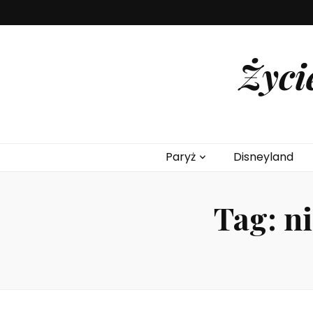
Życi
Paryż
Disneyland
Tag:
n