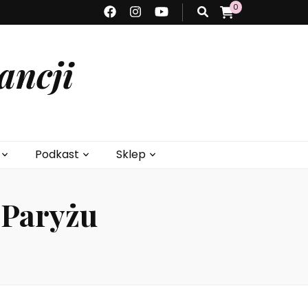
0
ancji
Podkast
Sklep
 Paryżu