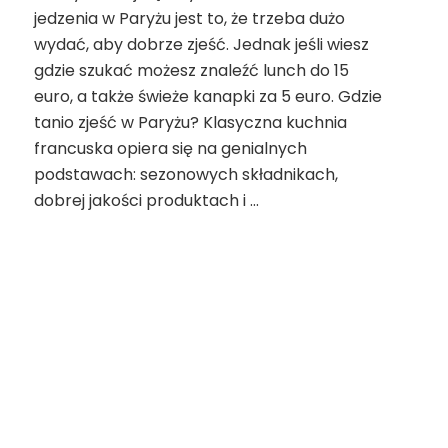
jedzenia w Paryżu jest to, że trzeba dużo
zjeść
w
wydać, aby dobrze zjeść. Jednak jeśli wiesz
Paryżu:
gdzie szukać możesz znaleźć lunch do 15
tanie
euro, a także świeże kanapki za 5 euro. Gdzie
restauracje
tanio zjeść w Paryżu? Klasyczna kuchnia
w
Paryżu
francuska opiera się na genialnych
podstawach: sezonowych składnikach,
dobrej jakości produktach i …