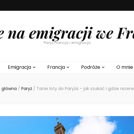
e na emigracji we Fr
Paryż, Francja i emigracja
Emigracja
Francja
Podróże
O mnie
a główna
/
Paryż
/
Tanie loty do Paryża – jak szukać i gdzie reze