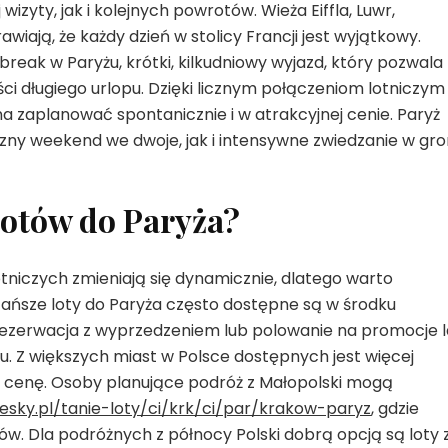
zyty, jak i kolejnych powrotów. Wieża Eiffla, Luwr,
ają, że każdy dzień w stolicy Francji jest wyjątkowy.
break w Paryżu, krótki, kilkudniowy wyjazd, który pozwala
i długiego urlopu. Dzięki licznym połączeniom lotniczym 
a zaplanować spontanicznie i w atrakcyjnej cenie. Paryż
ny weekend we dwoje, jak i intensywne zwiedzanie w gro
lotów do Paryża?
tniczych zmieniają się dynamicznie, dlatego warto
tańsze loty do Paryża często dostępne są w środku
rezerwacja z wyprzedzeniem lub polowanie na promocje l
tu. Z większych miast w Polsce dostępnych jest więcej
ą cenę. Osoby planujące podróż z Małopolski mogą
esky.pl/tanie-loty/ci/krk/ci/par/krakow-paryz
, gdzie
ów. Dla podróżnych z północy Polski dobrą opcją są loty 