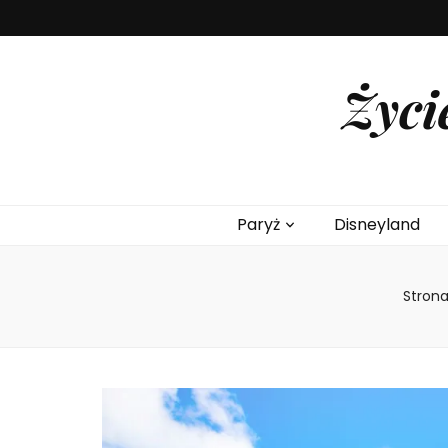
Życi
Paryż
Disneyland
Stron