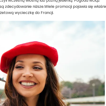
zyli wczesną wiosną lub późną jesienią. Pogoda wciąż
 są zdecydowanie niższe.Wiele promocji pojawia się właśni
etową wycieczkę do Francji.