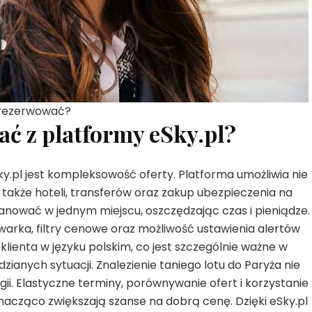
e rezerwować?
ać z platformy eSky.pl?
ky.pl jest kompleksowość oferty. Platforma umożliwia nie
e także hoteli, transferów oraz zakup ubezpieczenia na
anować w jednym miejscu, oszczędzając czas i pieniądze.
arka, filtry cenowe oraz możliwość ustawienia alertów
klienta w języku polskim, co jest szczególnie ważne w
ianych sytuacji. Znalezienie taniego lotu do Paryża nie
ii. Elastyczne terminy, porównywanie ofert i korzystanie 
cząco zwiększają szanse na dobrą cenę. Dzięki eSky.pl