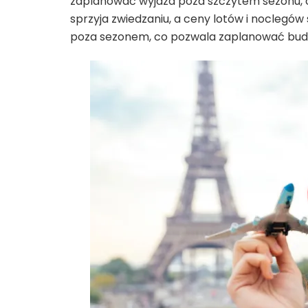
zaplanować wyjazd poza szczytem sezonu, c
sprzyja zwiedzaniu, a ceny lotów i noclegów
poza sezonem, co pozwala zaplanować budż