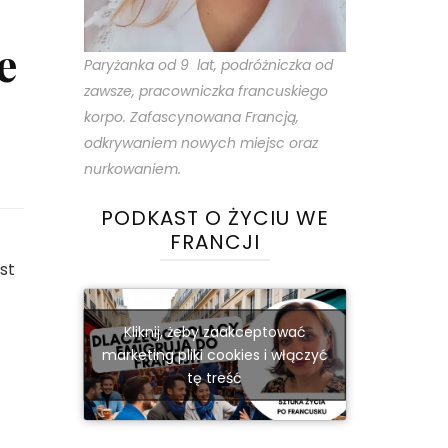
e
Paryżanka od 9 lat, podróżniczka od
zawsze, pracowniczka francuskiego
korpo. Zafascynowana Francją,
odkrywaniem nowych miejsc oraz
nurkowaniem.
PODKAST O ŻYCIU WE
FRANCJI
st
Kliknij, żeby zaakceptować
marketing pliki cookies i włączyć
tę treść