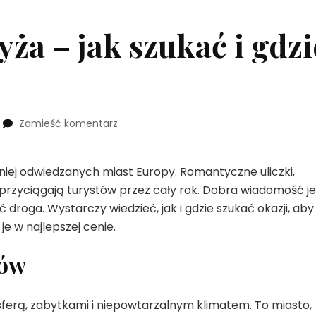
yża – jak szukać i gdzi
we
Zamieść komentarz
wpisie
Tanie
loty
tniej odwiedzanych miast Europy. Romantyczne uliczki,
do
a przyciągają turystów przez cały rok. Dobra wiadomość je
Paryża
yć droga. Wystarczy wiedzieć, jak i gdzie szukać okazji, aby
–
je w najlepszej cenie.
jak
szukać
tów
i
gdzie
rezerwować?
sferą, zabytkami i niepowtarzalnym klimatem. To miasto,