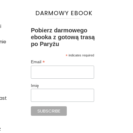
DARMOWY EBOOK
i
Pobierz darmowego
ebooka z gotową trasą
nie
po Paryżu
*
indicates required
*
Email
Imię
ast
z