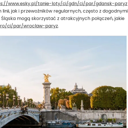
s://www.esky.pl/tanie-loty/ci/gdn/ci/par/gdansk-paryz
inii, jak i przewoźników regularnych, często z dogodnymi
o Śląska mogą skorzystać z atrakcyjnych połączeń, jakie
/wro/ci/par/wroclaw-paryz
.