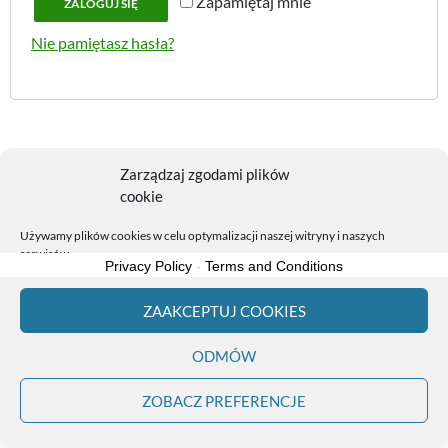
Zapamiętaj mnie
ZALOGUJ SIĘ
a
n
Nie pamiętasz hasła?
g
e
a
n
e
Zarządzaj zgodami plików
cookie
Polityka plików cookies (EU)
Dumnie wspierane przez WordPress
Używamy plików cookies w celu optymalizacji naszej witryny i naszych
Exit mobile version
serwisów.
Privacy Policy
-
Terms and Conditions
ZAAKCEPTUJ COOKIES
ODMÓW
ZOBACZ PREFERENCJE