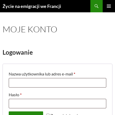
Przejdź
Życie na emigracji we Francji
do
MENU
treści
GŁÓWN
MOJE KONTO
Logowanie
W
Nazwa użytkownika lub adres e-mail
*
y
m
W
Hasło
*
a
y
g
m
a