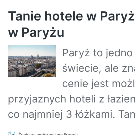
Tanie hotele w Paryż
w Paryżu
Paryż to jedno
świecie, ale z
cenie jest moż
przyjaznych hoteli z łazie
co najmniej 3 łóżkami. Ta
Życie na emigracji we Francji