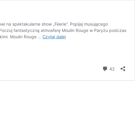
owi na spektakularne show „Féerie”. Popijaj musującego
 Poczuj fantastyczną atmosferę Moulin Rouge w Paryżu podczas
Moulin
ńskimi. Moulin Rouge …
Czytaj dalej
Rouge:
czy
warto?
Ceny
biletów
komentar
42
i
praktyczny
poradnik
2026