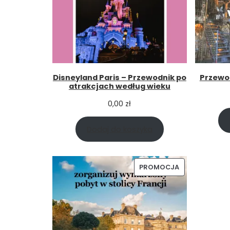
Disneyland Paris – Przewodnik po
Przewod
atrakcjach według wieku
0,00
zł
Dodaj do koszyka
PRODUKT
PROMOCJA
W
PROMOCJI