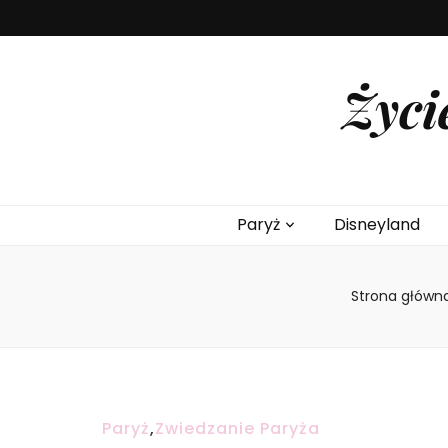
Życi
Paryż
Disneyland
Strona główn
Paryż
,
Zwiedzanie Paryża