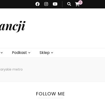
0
ancji
Podkast
Sklep
paryskie metro
FOLLOW ME