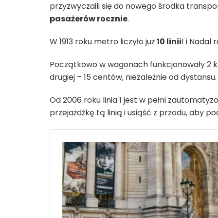
przyzwyczaili się do nowego środka transpor
pasażerów rocznie
.
W 1913 roku metro liczyło już
10 linii
! i Nadal 
Początkowo w wagonach funkcjonowały 2 kla
drugiej – 15 centów, niezależnie od dystansu.
Od 2006 roku linia 1 jest w pełni zautomatyz
przejażdżkę tą linią i usiąść z przodu, aby po