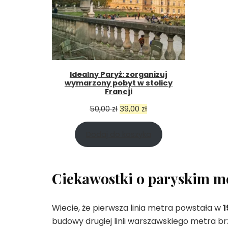
Idealny Paryż: zorganizuj
wymarzony pobyt w stolicy
Francji
Pierwotna
Aktualna
50,00
zł
39,00
zł
cena
cena
Dodaj do koszyka
wynosiła:
wynosi:
50,00 zł.
39,00 zł.
Ciekawostki o paryskim m
Wiecie, że pierwsza linia metra powstała w
1
budowy drugiej linii warszawskiego metra b