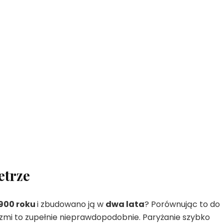
etrze
900 roku
i zbudowano ją w
dwa lata
? Porównując to do
rzmi to zupełnie nieprawdopodobnie. Paryżanie szybko