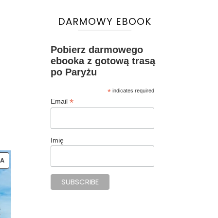
DARMOWY EBOOK
Pobierz darmowego
ebooka z gotową trasą
po Paryżu
,
*
indicates required
*
Email
Imię
PRODUKT
A
W
PROMOCJI