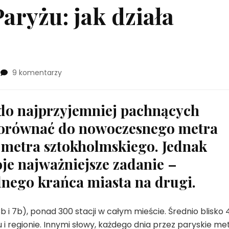
ryżu: jak działa
do
9 komentarzy
Komunikacja
w
Paryżu:
 do najprzyjemniej pachnących
jak
 porównać do nowoczesnego metra
działa
paryskie
 metra sztokholmskiego. Jednak
metro
je najważniejsze zadanie –
dnego krańca miasta na drugi.
: 3b i 7b), ponad 300 stacji w całym mieście. Średnio blisko 
 i regionie. Innymi słowy, każdego dnia przez paryskie me