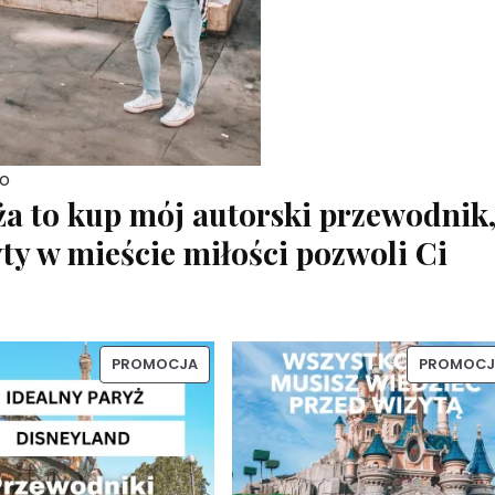
ro
yża to kup mój autorski przewodnik
yty w mieście miłości pozwoli Ci
PRODUKT
PROMOCJA
PROMOCJ
W
PROMOCJI