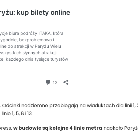
Odcinki nadziemne przebiegają na wiaduktach dla linii 1, 2
ie 1, 5, 8 i 13.
press,
w budowie są kolejne 4 linie metra
naokoło Paryż