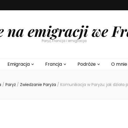
e na emigracji we Fr
Paryż, Francja i emigracja
Emigracja
Francja
Podróże
O mnie
a
/
Paryż
/
Zwiedzanie Paryża
/
Komunikacja w Paryżu: jak działa 