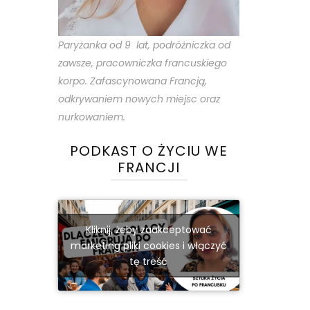
Paryżanka od 9 lat, podróżniczka od
zawsze, pracowniczka francuskiego
korpo. Zafascynowana Francją,
odkrywaniem nowych miejsc oraz
nurkowaniem.
PODKAST O ŻYCIU WE
FRANCJI
Kliknij, żeby zaakceptować
marketing pliki cookies i włączyć
tę treść