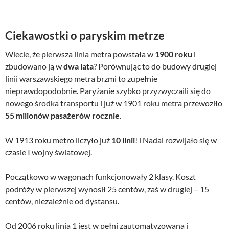
,
w
a
0
z
o
l
0
ł
t
n
Ciekawostki o paryskim metrze
.
n
a
Wiecie, że pierwsza linia metra powstała w
z
1900 roku
i
a
c
ł
zbudowano ją w
dwa lata
? Porównując to do budowy drugiej
c
e
.
e
n
linii warszawskiego metra brzmi to zupełnie
n
a
nieprawdopodobnie. Paryżanie szybko przyzwyczaili się do
a
w
nowego środka transportu i już w 1901 roku metra przewoziło
w
y
55 milionów pasażerów rocznie
.
y
n
n
o
W 1913 roku metro liczyło już
10 linii
! i Nadal rozwijało się w
o
s
czasie I wojny światowej.
s
i
i
:
Początkowo w wagonach funkcjonowały 2 klasy. Koszt
ł
3
podróży w pierwszej wynosił 25 centów, zaś w drugiej – 15
a
9
centów, niezależnie od dystansu.
:
,
5
0
0
0
Od 2006 roku linia 1 jest w pełni zautomatyzowana i