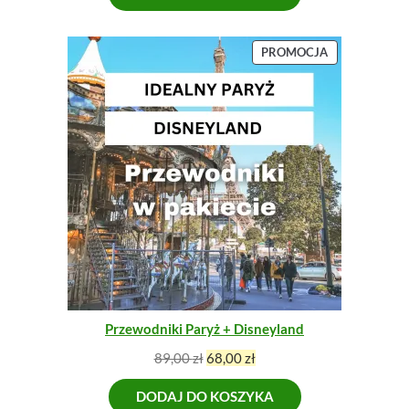
P
PROMOCJA
R
O
D
U
K
T
W
P
R
O
M
O
C
J
I
Przewodniki Paryż + Disneyland
P
A
89,00
zł
68,00
zł
i
k
DODAJ DO KOSZYKA
e
t