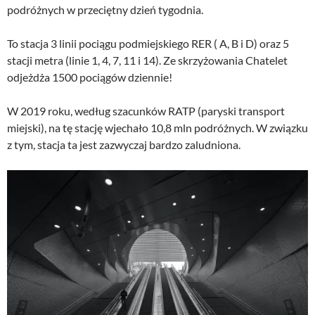
podróżnych w przeciętny dzień tygodnia.
To stacja 3 linii pociągu podmiejskiego RER ( A, B i D) oraz 5
stacji metra (linie 1, 4, 7, 11 i 14). Ze skrzyżowania Chatelet
odjeżdża 1500 pociągów dziennie!
W 2019 roku, według szacunków RATP (paryski transport
miejski), na tę stację wjechało 10,8 mln podróżnych. W związku
z tym, stacja ta jest zazwyczaj bardzo zaludniona.