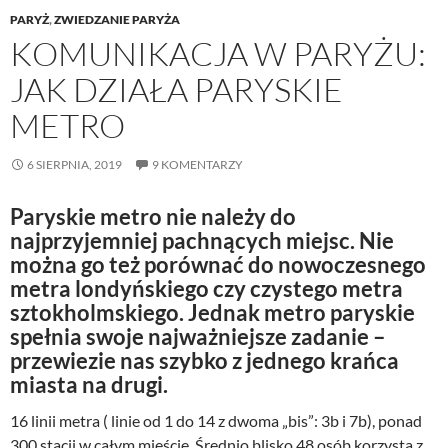
PARYŻ
,
ZWIEDZANIE PARYŻA
KOMUNIKACJA W PARYŻU:
JAK DZIAŁA PARYSKIE
METRO
6 SIERPNIA, 2019
9 KOMENTARZY
Paryskie metro nie należy do
najprzyjemniej pachnących miejsc. Nie
można go też porównać do nowoczesnego
metra londyńskiego czy czystego metra
sztokholmskiego. Jednak metro paryskie
spełnia swoje najważniejsze zadanie –
przewiezie nas szybko z jednego krańca
miasta na drugi.
16 linii metra ( linie od 1 do 14 z dwoma „bis”: 3b i 7b), ponad
300 stacji w całym mieście. Średnio blisko 48 osób korzysta z