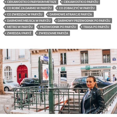
CIEKAWOSTKI O PARYSKIM METRZE
CIEKAWOSTKI O PARYŻU
CO ROBIĆ ZA DARMO W PARYŻU
CO ZOBACZYĆ W PARYŻU
CO ZWIEDZAĆ W PARYŻU
DARMOWE ATRAKCJE PARYŻA
DARMOWE MIEJSCA W PARYŻU
DARMOWY PRZEWODNIK PO PARYŻU
METRO W PARYŻU
PRZEWODNIK PO PARYŻU
TRASA PO PARYŻU
ZWIEDZAJ PARYŻ
ZWIEDZANIE PARYŻA