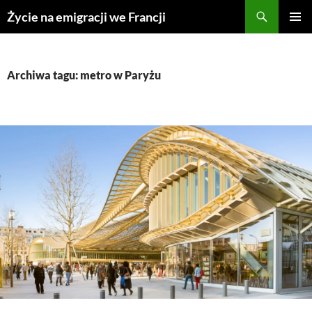
Przejdź
Życie na emigracji we Francji
do
MENU
treści
GŁÓWN
Archiwa tagu: metro w Paryżu