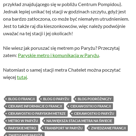
przykład znajdującego się w pobliżu Centrum Pompidou).
Jednak lepiej unikać tej stacji w godzinach szczytu, gdyż jest
ona bardzo zatłoczona, co może być niemałym utrudnieniem.
Jest to także raj dla kieszonkowców, więc należy podwójnie
uważać na tej stacji i jej okolicach!
Nie wiesz jak poruszać się metrem po Paryżu? Przeczytaj
zatem:
Paryskie metro i komunikacja w Paryżu
.
Natomiast o samej stacji metra Chatelet można poczytać
więcej
tutaj
.
BLOG O FRANCJI
BLOG O PARYŻU
BLOG PODRÓŻNICZY
CIEKAWE INFORMACJE O FRANCJI
CIEKAWOSTKI O FRANCJI
CIEKAWOSTKI O PARYSKIM METRZE
CIEKAWOSTKI O PARYŻU
METRO W PARYŻU
NAJWIĘKSZA STACJA METRA NA ŚWIECIE
PARYSKIE METRO
TRANSPORT W PARYŻU
ZWIEDZANIE FRANCJI
ZWIEDZANIE PARYŻA