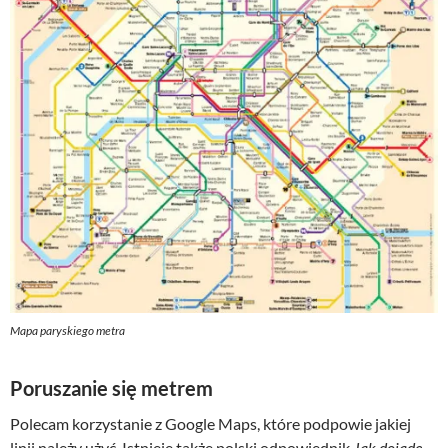
Mapa paryskiego metra
Poruszanie się metrem
Polecam korzystanie z Google Maps, które podpowie jakiej
linii należy użyć. Istnieje także polski odpowiednik
Jak dojade
,