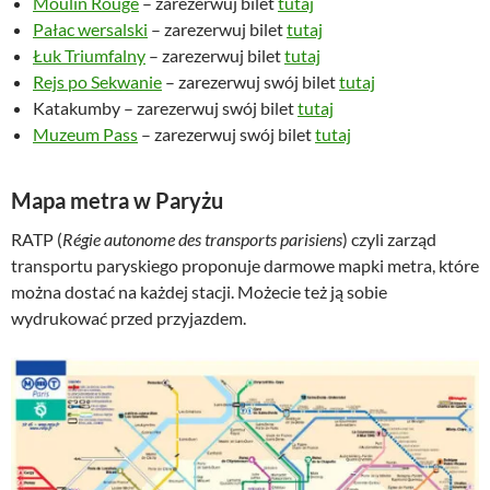
Moulin Rouge
– zarezerwuj bilet
tutaj
Pałac wersalski
– zarezerwuj bilet
tutaj
Łuk Triumfalny
– zarezerwuj bilet
tutaj
Rejs po Sekwanie
– zarezerwuj swój bilet
tutaj
Katakumby – zarezerwuj swój bilet
tutaj
Muzeum Pass
– zarezerwuj swój bilet
tutaj
Mapa metra w Paryżu
RATP (
Régie autonome des transports parisiens
) czyli zarząd
transportu paryskiego proponuje darmowe mapki metra, które
można dostać na każdej stacji. Możecie też ją sobie
wydrukować przed przyjazdem.