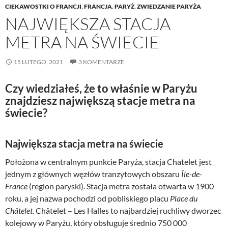
CIEKAWOSTKI O FRANCJI
,
FRANCJA
,
PARYŻ
,
ZWIEDZANIE PARYŻA
NAJWIĘKSZA STACJA
METRA NA ŚWIECIE
15 LUTEGO, 2021
3 KOMENTARZE
Czy wiedziałeś, że to właśnie w Paryżu
znajdziesz największą stacje metra na
świecie?
Największa stacja metra na świecie
Położona w centralnym punkcie Paryża, stacja Chatelet jest
jednym z głównych węzłów tranzytowych obszaru
Île-de-
France
(region paryski). Stacja metra została otwarta w 1900
roku, a jej nazwa pochodzi od pobliskiego placu
Place du
Châtelet
. Châtelet – Les Halles to najbardziej ruchliwy dworzec
kolejowy w Paryżu, który obsługuje średnio 750 000