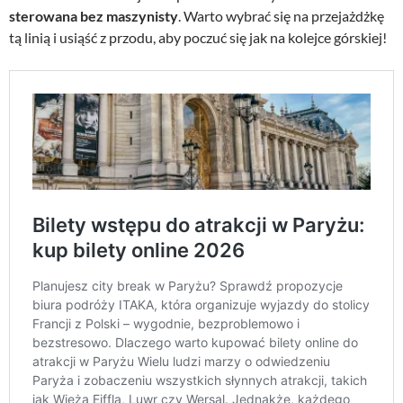
,
sterowana bez maszynisty
. Warto wybrać się na przejażdżkę
0
z
tą linią i usiąść z przodu, aby poczuć się jak na kolejce górskiej!
0
ł
.
z
ł
.