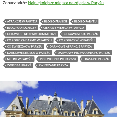
Zobacz także:
Najpiękniejsze miejsca na zdjęcia w Paryżu
.
ATRAKCJE W PARYŻU
BLOG O FRANCJI
BLOG O PARYŻU
BLOG PODRÓŻNICZY
CIEKAWE MIEJSCA W PARYŻU
CIEKAWOSTKI O PARYSKIM METRZE
CIEKAWOSTKI O PARYŻU
CO ROBIĆ ZA DARMO W PARYŻU
CO ZOBACZYĆ W PARYŻU
CO ZWIEDZAĆ W PARYŻU
DARMOWE ATRAKCJE PARYŻA
DARMOWE MIEJSCA W PARYŻU
DARMOWY PRZEWODNIK PO PARYŻU
METRO W PARYŻU
PRZEWODNIK PO PARYŻU
TRASA PO PARYŻU
ZWIEDZAJ PARYŻ
ZWIEDZANIE PARYŻA