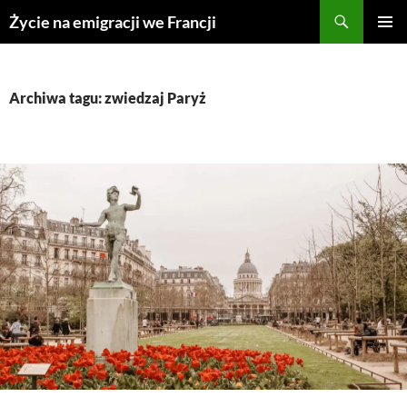
Przejdź
Życie na emigracji we Francji
do
MENU
treści
GŁÓWN
Archiwa tagu: zwiedzaj Paryż