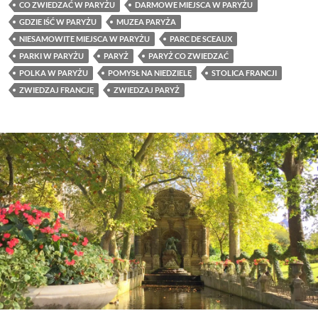
CO ZWIEDZAĆ W PARYŻU
DARMOWE MIEJSCA W PARYŻU
GDZIE IŚĆ W PARYŻU
MUZEA PARYŻA
NIESAMOWITE MIEJSCA W PARYŻU
PARC DE SCEAUX
PARKI W PARYŻU
PARYŻ
PARYŻ CO ZWIEDZAĆ
POLKA W PARYŻU
POMYSŁ NA NIEDZIELĘ
STOLICA FRANCJI
ZWIEDZAJ FRANCJĘ
ZWIEDZAJ PARYŻ