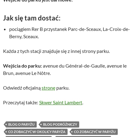
Jak się tam dostać:
pociągiem Rer B przystanek Parc-de-Sceaux, La-Croix-de-
Berny, Sceaux.
Każda z tych stacji znajduje się z innej strony parku.
Wejścia do parku:
avenue du Général-de-Gaulle, avenue le
Brun, avenue Le Nôtre.
Odwiedź oficjalną
stronę
parku.
Przeczytaj także:
Skwer Saint Lambert
.
BLOG O PARYŻU
BLOG PODRÓŻNICZY
CO ZOBACZYĆ W OKOLICY PARYŻA
CO ZOBACZYĆ W PARYŻU