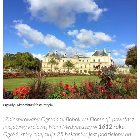
Ogrody Luksemburskie w Paryżu
„Zainspirowany Ogrodami Boboli we Florencji, powstał z
inicjatywy królowej Marii Medyceuszy
w 1612 roku
.
Ogród, który obejmuje 25 hektarów, jest podzielony na