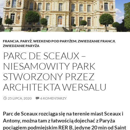
FRANCJA
,
PARYŻ
,
WEEKEND POD PARYŻEM
,
ZWIEDZANIE FRANCJI
,
ZWIEDZANIE PARYŻA
PARC DE SCEAUX –
NIESAMOWITY PARK
STWORZONY PRZEZ
ARCHITEKTA WERSALU
25 LIPCA, 2020
6 KOMENTARZY
Parc de Sceaux rozciąga się na terenie miast Sceaux i
Antony, można tam z łatwością dojechać z Paryża
pociągiem podmiejskim RER B, jedyne 20 min od Saint