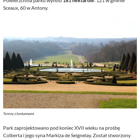
Powierzchnia parku wynosi
181 hektarów
: 121 w gminie
Sceaux, 60 w Antony.
Tereny z fontannami
Park zaprojektowano pod koniec XVII wieku na prośbę
Colberta i jego syna Markiza de Seignelay. Został stworzony