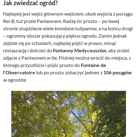
Jak zwiedzać ogród?
Najlepiej jest wejść głównym wejściem, obok wyjścia z pociągu
Rer B, tuż przed Panteonem. Radzę iść prosto – po lewej
stronie znajdziecie wiele klombów tulipanów, a na końcu drogi
– ogromny obszar pokazujący piękno ogrodu. Zanim jednak
zejdzie się po schodach, najlepiej pójść w prawo, minąć
restaurację i dotrzeć do
Fontanny Medyceuszów
, aby zrobić
zdjęcie z Panteonem w tle. Później można wrócić do miejsca, z
którego przyszliście i pójść prosto do
Fontaine de
l’Observatoire
lub po prostu zobaczyć jednen z
106 posągów
w ogrodzie.