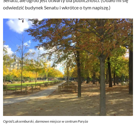
Senatu, ale ogród jest otwarty dla publiczności. (Udało mi się
odwiedzić budynek Senatu i wkrótce o tym napiszę.)
Ogród Luksemburski, darmowe miejsce w centrum Paryża