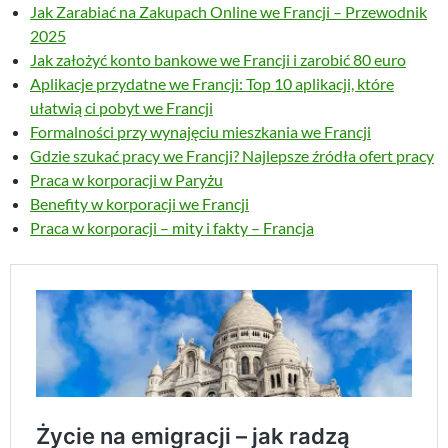
Jak Zarabiać na Zakupach Online we Francji – Przewodnik
2025
Jak założyć konto bankowe we Francji i zarobić 80 euro
Aplikacje przydatne we Francji: Top 10 aplikacji, które
ułatwią ci pobyt we Francji
Formalności przy wynajęciu mieszkania we Francji
Gdzie szukać pracy we Francji? Najlepsze źródła ofert pracy
Praca w korporacji w Paryżu
Benefity w korporacji we Francji
Praca w korporacji – mity i fakty – Francja