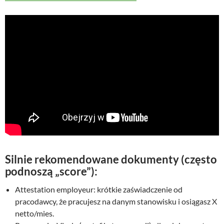
Silnie rekomendowane dokumenty (często
podnoszą „score”):
Attestation employeur: krótkie zaświadczenie od
pracodawcy, że pracujesz na danym stanowisku i osiągasz X
netto/mies.