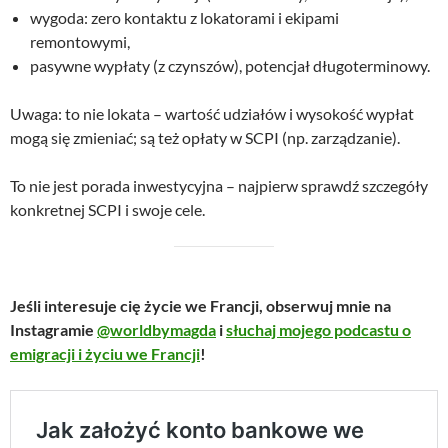
wygoda: zero kontaktu z lokatorami i ekipami
remontowymi,
pasywne wypłaty (z czynszów), potencjał długoterminowy.
Uwaga: to nie lokata – wartość udziałów i wysokość wypłat
mogą się zmieniać; są też opłaty w SCPI (np. zarządzanie).
To nie jest porada inwestycyjna – najpierw sprawdź szczegóły
konkretnej SCPI i swoje cele.
Jeśli interesuje cię życie we Francji, obserwuj mnie na
Instagramie
@worldbymagda
i
słuchaj mojego podcastu o
emigracji i życiu we Francji
!