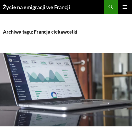
Przejdź
Życie na emigracji we Francji
do
MENU
treści
GŁÓWN
Archiwa tagu: Francja ciekawostki