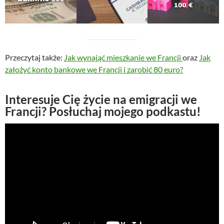
Przeczytaj także:
Jak wynająć mieszkanie we Francji
oraz
Jak
założyć konto bankowe we Francji i zarobić 80 euro?
Interesuje Cię życie na emigracji we
Francji? Posłuchaj mojego podkastu!