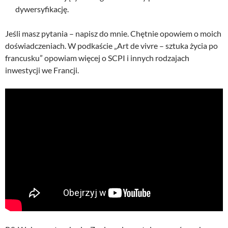
dywersyfikację.
Jeśli masz pytania – napisz do mnie. Chętnie opowiem o moich
doświadczeniach. W podkaście „Art de vivre – sztuka życia po
francusku” opowiam więcej o SCPI i innych rodzajach
inwestycji we Francji.