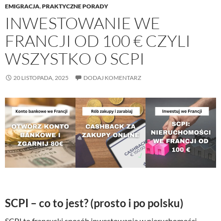
EMIGRACJA
,
PRAKTYCZNE PORADY
INWESTOWANIE WE
FRANCJI OD 100 € CZYLI
WSZYSTKO O SCPI
20 LISTOPADA, 2025
DODAJ KOMENTARZ
SCPI – co to jest? (prosto i po polsku)
SCPI to francuski sposób inwestowania w nieruchomości