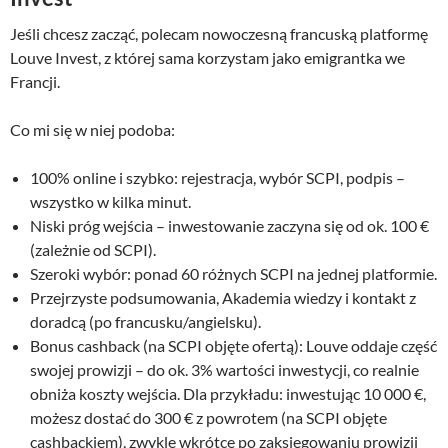
Jeśli chcesz zacząć, polecam nowoczesną francuską platformę
Louve Invest, z której sama korzystam jako emigrantka we
Francji.
Co mi się w niej podoba:
100% online i szybko: rejestracja, wybór SCPI, podpis –
wszystko w kilka minut.
Niski próg wejścia – inwestowanie zaczyna się od ok. 100 €
(zależnie od SCPI).
Szeroki wybór: ponad 60 różnych SCPI na jednej platformie.
Przejrzyste podsumowania, Akademia wiedzy i kontakt z
doradcą (po francusku/angielsku).
Bonus cashback (na SCPI objęte ofertą): Louve oddaje część
swojej prowizji – do ok. 3% wartości inwestycji, co realnie
obniża koszty wejścia. Dla przykładu: inwestując 10 000 €,
możesz dostać do 300 € z powrotem (na SCPI objęte
cashbackiem), zwykle wkrótce po zaksięgowaniu prowizji