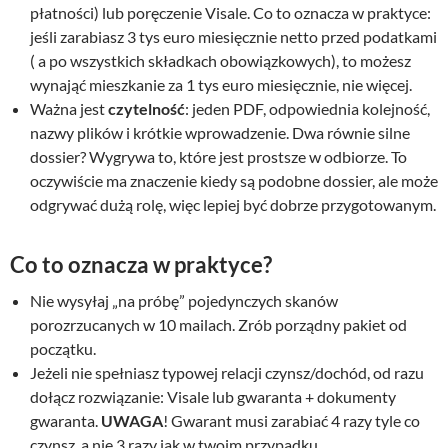
płatności) lub poręczenie Visale. Co to oznacza w praktyce:
jeśli zarabiasz 3 tys euro miesięcznie netto przed podatkami
( a po wszystkich składkach obowiązkowych), to możesz
wynająć mieszkanie za 1 tys euro miesięcznie, nie więcej.
Ważna jest
czytelność
: jeden PDF, odpowiednia kolejność,
nazwy plików i krótkie wprowadzenie. Dwa równie silne
dossier? Wygrywa to, które jest prostsze w odbiorze. To
oczywiście ma znaczenie kiedy są podobne dossier, ale może
odgrywać dużą rolę, więc lepiej być dobrze przygotowanym.
Co to oznacza w praktyce?
Nie wysyłaj „na próbę” pojedynczych skanów
porozrzucanych w 10 mailach. Zrób porządny pakiet od
początku.
Jeżeli nie spełniasz typowej relacji czynsz/dochód, od razu
dołącz rozwiązanie: Visale lub gwaranta + dokumenty
gwaranta.
UWAGA
! Gwarant musi zarabiać 4 razy tyle co
czynsz, a nie 3 razy jak w twoim przypadku.