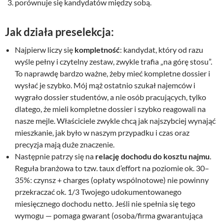
porównuje się kandydatów między sobą.
Jak działa preselekcja:
Najpierw liczy się
kompletność
: kandydat, który od razu
wyśle pełny i czytelny zestaw, zwykle trafia „na górę stosu”.
To naprawdę bardzo ważne, żeby mieć kompletne dossier i
wysłać je szybko. Mój mąż ostatnio szukał najemców i
wygrało dossier studentów, a nie osób pracujących, tylko
dlatego, że mieli kompletne dossier i szybko reagowali na
nasze mejle. Właściciele zwykle chcą jak najszybciej wynająć
mieszkanie, jak było w naszym przypadku i czas oraz
precyzja mają duże znaczenie.
Następnie patrzy się na
relację dochodu do kosztu najmu
.
Reguła branżowa to tzw. taux d’effort na poziomie ok. 30–
35%: czynsz + charges (opłaty wspólnotowe) nie powinny
przekraczać ok. 1/3 Twojego udokumentowanego
miesięcznego dochodu netto. Jeśli nie spełnia się tego
wymogu — pomaga gwarant (osoba/firma gwarantująca