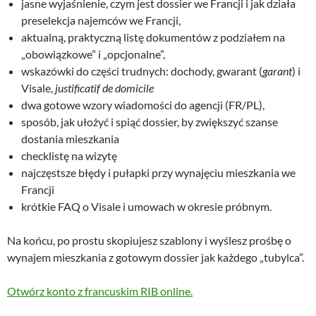
jasne wyjaśnienie, czym jest dossier we Francji i jak działa
preselekcja najemców we Francji,
aktualną, praktyczną listę dokumentów z podziałem na
„obowiązkowe” i „opcjonalne”,
wskazówki do części trudnych: dochody, gwarant (
garant
) i
Visale,
justificatif de domicile
dwa gotowe wzory wiadomości do agencji (FR/PL),
sposób, jak ułożyć i spiąć dossier, by zwiększyć szanse
dostania mieszkania
checklistę na wizytę
najczęstsze błędy i pułapki przy wynajęciu mieszkania we
Francji
krótkie FAQ o Visale i umowach w okresie próbnym.
Na końcu, po prostu skopiujesz szablony i wyślesz prośbę o
wynajem mieszkania z gotowym dossier jak każdego „tubylca”.
Otwórz konto z francuskim RIB online.