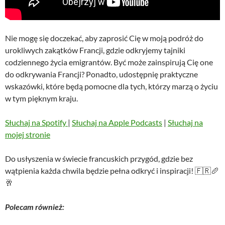
Nie mogę się doczekać, aby zaprosić Cię w moją podróż do
urokliwych zakątków Francji, gdzie odkryjemy tajniki
codziennego życia emigrantów. Być może zainspirują Cię one
do odkrywania Francji? Ponadto, udostępnię praktyczne
wskazówki, które będą pomocne dla tych, którzy marzą o życiu
w tym pięknym kraju.
Słuchaj na Spotify
|
Słuchaj na Apple Podcasts
|
Słuchaj na
mojej stronie
Do usłyszenia w świecie francuskich przygód, gdzie bez
wątpienia każda chwila będzie pełna odkryć i inspiracji! 🇫🇷🥖
🥂
Polecam również: