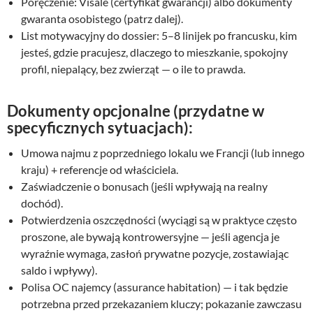
Poręczenie: Visale (certyfikat gwarancji) albo dokumenty
gwaranta osobistego (patrz dalej).
List motywacyjny do dossier: 5–8 linijek po francusku, kim
jesteś, gdzie pracujesz, dlaczego to mieszkanie, spokojny
profil, niepalący, bez zwierząt — o ile to prawda.
Dokumenty opcjonalne (przydatne w
specyficznych sytuacjach):
Umowa najmu z poprzedniego lokalu we Francji (lub innego
kraju) + referencje od właściciela.
Zaświadczenie o bonusach (jeśli wpływają na realny
dochód).
Potwierdzenia oszczędności (wyciągi są w praktyce często
proszone, ale bywają kontrowersyjne — jeśli agencja je
wyraźnie wymaga, zasłoń prywatne pozycje, zostawiając
saldo i wpływy).
Polisa OC najemcy (assurance habitation) — i tak będzie
potrzebna przed przekazaniem kluczy; pokazanie zawczasu