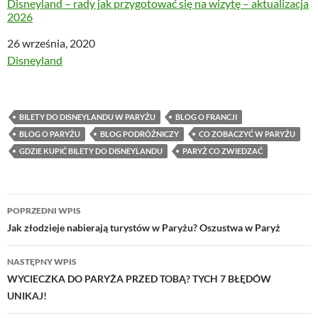
Disneyland – rady jak przygotować się na wizytę – aktualizacja
2026
Data
26 września, 2020
W odniesieniu do
Disneyland
BILETY DO DISNEYLANDU W PARYŻU
BLOG O FRANCJI
BLOG O PARYŻU
BLOG PODRÓŻNICZY
CO ZOBACZYĆ W PARYŻU
GDZIE KUPIĆ BILETY DO DISNEYLANDU
PARYŻ CO ZWIEDZAĆ
Nawigacja
POPRZEDNI WPIS
wpisu
Jak złodzieje nabierają turystów w Paryżu? Oszustwa w Paryż
NASTĘPNY WPIS
WYCIECZKA DO PARYŻA PRZED TOBĄ? TYCH 7 BŁĘDÓW
UNIKAJ!