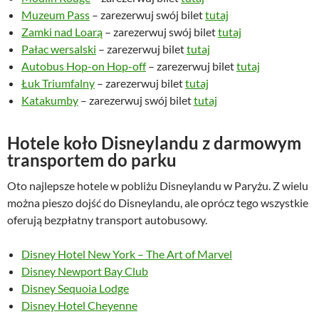
Muzeum Pass
– zarezerwuj swój bilet
tutaj
Zamki nad Loarą
– zarezerwuj swój bilet
tutaj
Pałac wersalski
– zarezerwuj bilet
tutaj
Autobus Hop-on Hop-off
– zarezerwuj bilet
tutaj
Łuk Triumfalny
– zarezerwuj bilet
tutaj
Katakumby
– zarezerwuj swój bilet
tutaj
Hotele koło Disneylandu z darmowym
transportem do parku
Oto najlepsze hotele w pobliżu Disneylandu w Paryżu. Z wielu
można pieszo dojść do Disneylandu, ale oprócz tego wszystkie
oferują bezpłatny transport autobusowy.
Disney Hotel New York – The Art of Marvel
Disney Newport Bay Club
Disney Sequoia Lodge
Disney Hotel Cheyenne