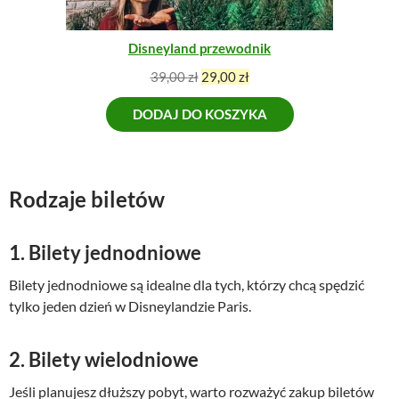
s
i
J
I
i
:
Disneyland przewodnik
ł
6
a
8
P
A
39,00
zł
29,00
zł
:
,
i
k
8
0
DODAJ DO KOSZYKA
e
t
9
0
r
u
,
w
a
0
z
o
l
0
ł
t
n
Rodzaje biletów
.
n
a
z
a
c
1. Bilety jednodniowe
ł
c
e
.
e
n
Bilety jednodniowe są idealne dla tych, którzy chcą spędzić
n
a
tylko jeden dzień w Disneylandzie Paris.
a
w
w
y
y
n
2. Bilety wielodniowe
n
o
o
s
Jeśli planujesz dłuższy pobyt, warto rozważyć zakup biletów