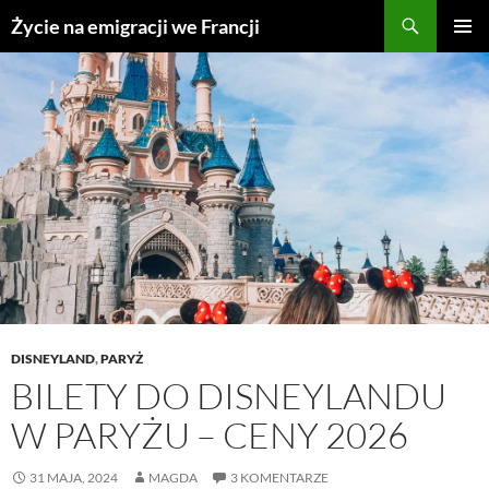
Przejdź
Życie na emigracji we Francji
do
MENU
treści
GŁÓWN
DISNEYLAND
,
PARYŻ
BILETY DO DISNEYLANDU
W PARYŻU – CENY 2026
31 MAJA, 2024
MAGDA
3 KOMENTARZE