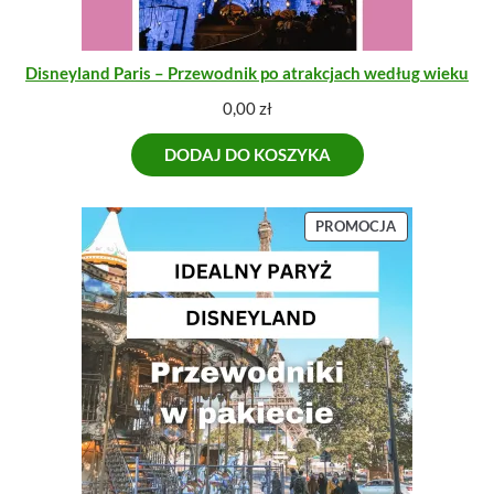
Disneyland Paris – Przewodnik po atrakcjach według wieku
0,00
zł
DODAJ DO KOSZYKA
P
PROMOCJA
R
O
D
U
K
T
W
P
R
O
M
O