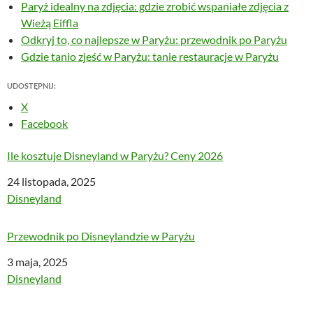
Paryż idealny na zdjęcia: gdzie zrobić wspaniałe zdjęcia z
Wieżą Eiffla
Odkryj to, co najlepsze w Paryżu: przewodnik po Paryżu
Gdzie tanio zjeść w Paryżu: tanie restauracje w Paryżu
UDOSTĘPNIJ:
X
Facebook
Ile kosztuje Disneyland w Paryżu? Ceny 2026
Data
24 listopada, 2025
W odniesieniu do
Disneyland
Przewodnik po Disneylandzie w Paryżu
Data
3 maja, 2025
W odniesieniu do
Disneyland