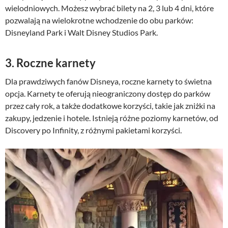
s
i
wielodniowych. Możesz wybrać bilety na 2, 3 lub 4 dni, które
i
:
pozwalają na wielokrotne wchodzenie do obu parków:
ł
2
Disneyland Park i Walt Disney Studios Park.
a
9
:
,
3. Roczne karnety
3
0
9
0
Dla prawdziwych fanów Disneya, roczne karnety to świetna
,
opcja. Karnety te oferują nieograniczony dostęp do parków
0
z
przez cały rok, a także dodatkowe korzyści, takie jak zniżki na
0
ł
zakupy, jedzenie i hotele. Istnieją różne poziomy karnetów, od
.
z
Discovery po Infinity, z różnymi pakietami korzyści.
ł
.