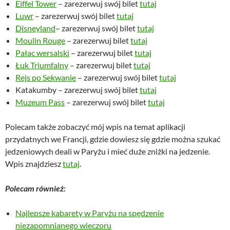
Eiffel Tower
– zarezerwuj swój bilet
tutaj
Luwr
– zarezerwuj swój bilet
tutaj
Disneyland
– zarezerwuj swój bilet
tutaj
Moulin Rouge
– zarezerwuj bilet
tutaj
Pałac wersalski
– zarezerwuj bilet
tutaj
Łuk Triumfalny
– zarezerwuj bilet
tutaj
Rejs po Sekwanie
– zarezerwuj swój bilet
tutaj
Katakumby – zarezerwuj swój bilet
tutaj
Muzeum Pass
– zarezerwuj swój bilet
tutaj
Polecam także zobaczyć mój wpis na temat aplikacji
przydatnych we Francji, gdzie dowiesz się gdzie można szukać
jedzeniowych deali w Paryżu i mieć duże zniżki na jedzenie.
Wpis znajdziesz
tutaj
.
Polecam również:
Najlepsze kabarety w Paryżu na spędzenie
niezapomnianego wieczoru