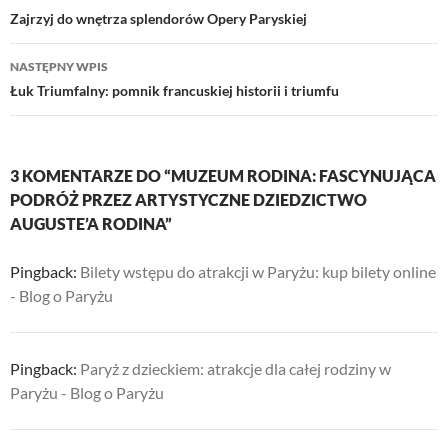
wpisu
Zajrzyj do wnętrza splendorów Opery Paryskiej
NASTĘPNY WPIS
Łuk Triumfalny: pomnik francuskiej historii i triumfu
3 KOMENTARZE DO “MUZEUM RODINA: FASCYNUJĄCA
PODRÓŻ PRZEZ ARTYSTYCZNE DZIEDZICTWO
AUGUSTE’A RODINA”
Pingback:
Bilety wstępu do atrakcji w Paryżu: kup bilety online
- Blog o Paryżu
Pingback:
Paryż z dzieckiem: atrakcje dla całej rodziny w
Paryżu - Blog o Paryżu