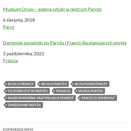
Muzeum Orsay – galeria sztuki w centrum Paryża
Data
6 sierpnia, 2018
W odniesieniu do
Paryż
Darmowe poradniki po Paryżu i Francji dla planujących wizytę
Data
2 października, 2022
W odniesieniu do
Francja
BLOG O FRANCJI
BLOG O PARYŻU
BLOG PODRÓŻNICZY
CO ZOBACZYĆ W PARYŻU
FRANCJA
MUZEA PARYŻA
MUZEUM RODINA: FASCYNUJĄCA PODRÓŻ
PARYŻ CO ZWIEDZAĆ
ZWIEDZANIE PARYŻA
Nawigacja
POPRZEDNI WPIS