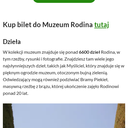
r
u
w
a
o
l
Kup bilet do Muzeum Rodina
tutaj
t
n
n
a
a
c
Dzieła
c
e
W kolekcji muzeum znajduje się ponad
6600
dzieł
Rodina, w
e
n
tym rzeźby, rysunki i fotografie. Znajdziesz tam wiele jego
n
a
najsłynniejszych dzieł, takich jak Myśliciel, który znajduje się w
a
w
pięknym ogrodzie muzeum, otoczonym bujną zielenią.
w
y
Odwiedzający mogą również podziwiać Bramy Piekieł,
y
n
masywną rzeźbę z brązu, której ukończenie zajęło Rodinowi
n
o
ponad 20 lat.
o
s
s
i
i
:
ł
6
a
8
:
,