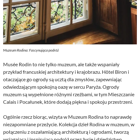
Muzeum Rodina: Fascynująca podróż
Musée Rodin to nie tylko muzeum, ale także wspaniały
przykład francuskiej architektury i krajobrazu. Hôtel Biron i
otaczające go ogrody są ucztą dla zmysłów, zapewniając
odwiedzającym spokojną oazę w sercu Paryża. Ogrody
muzeum są wypełnione różnymi rzeźbami, w tym Mieszczanie
Calais i Pocałunek, które dodają piękna i spokoju przestrzeni.
Ogólnie rzecz biorąc, wizyta w Muzeum Rodina to naprawdę
niezapomniane przeżycie. Kolekcja dzieł Rodina w muzeum, w
połączeniu z oszałamiającą architekturą i ogrodami, tworzą
wciągającą i inspirującą podróż przez życie i dziedzictwo