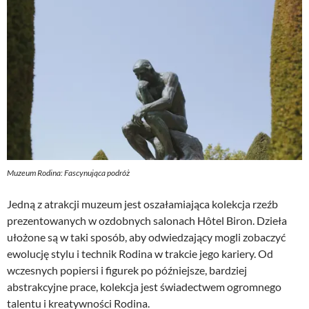
8
0
9
0
,
0
z
0
ł
.
z
ł
.
Muzeum Rodina: Fascynująca podróż
Jedną z atrakcji muzeum jest oszałamiająca kolekcja rzeźb
prezentowanych w ozdobnych salonach Hôtel Biron. Dzieła
ułożone są w taki sposób, aby odwiedzający mogli zobaczyć
ewolucję stylu i technik Rodina w trakcie jego kariery. Od
wczesnych popiersi i figurek po późniejsze, bardziej
abstrakcyjne prace, kolekcja jest świadectwem ogromnego
talentu i kreatywności Rodina.