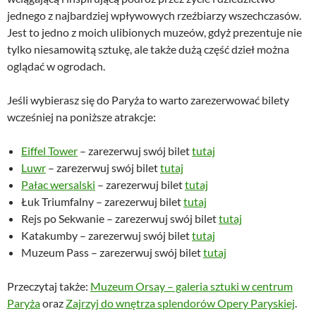
jednego z najbardziej wpływowych rzeźbiarzy wszechczasów.
Jest to jedno z moich ulibionych muzeów, gdyż prezentuje nie
tylko niesamowitą sztukę, ale także dużą część dzieł można
oglądać w ogrodach.
Jeśli wybierasz się do Paryża to warto zarezerwować bilety
wcześniej na poniższe atrakcje:
Eiffel Tower
– zarezerwuj swój bilet
tutaj
Luwr
– zarezerwuj swój bilet
tutaj
Pałac wersalski
– zarezerwuj bilet
tutaj
Łuk Triumfalny – zarezerwuj bilet
tutaj
Rejs po Sekwanie – zarezerwuj swój bilet
tutaj
Katakumby – zarezerwuj swój bilet
tutaj
Muzeum Pass – zarezerwuj swój bilet
tutaj
Przeczytaj także:
Muzeum Orsay – galeria sztuki w centrum
Paryża
oraz
Zajrzyj do wnętrza splendorów Opery Paryskiej
.