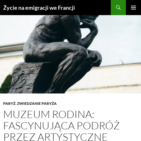
Przejdź
Życie na emigracji we Francji
do
MENU
treści
GŁÓWN
PARYŻ
,
ZWIEDZANIE PARYŻA
MUZEUM RODINA:
FASCYNUJĄCA PODRÓŻ
PRZEZ ARTYSTYCZNE