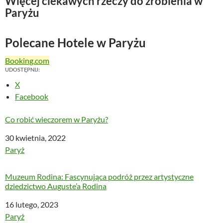
Więcej ciekawych rzeczy do zrobienia w
Paryżu
Polecane Hotele w Paryżu
Booking.com
UDOSTĘPNIJ:
X
Facebook
Co robić wieczorem w Paryżu?
Data
30 kwietnia, 2022
W odniesieniu do
Paryż
Muzeum Rodina: Fascynująca podróż przez artystyczne
dziedzictwo Auguste’a Rodina
Data
16 lutego, 2023
W odniesieniu do
Paryż