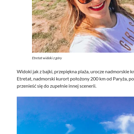
Etretat widoki z góry
Widoki jak z bajki, przepiękna plaża, urocze nadmorskie kn
Etretat, nadmorski kurort położony 200 km od Paryża, p
przenieść się do zupełnie innej scenerii.