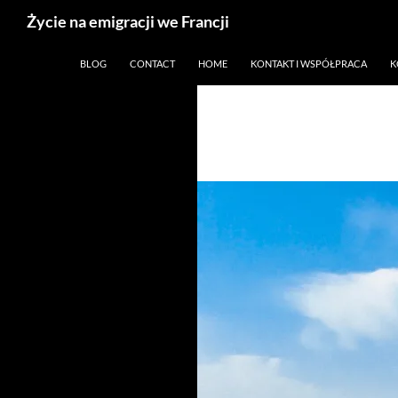
Życie na emigracji we Francji
Przejdź
Paryż, Francja i emigracja
BLOG
CONTACT
HOME
KONTAKT I WSPÓŁPRACA
K
do
treści