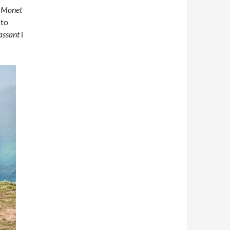
e Monet
 to
ssant
i