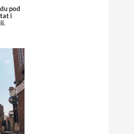
ndu pod
at i
i.