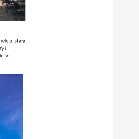
 wieku stała
y i
iejsc