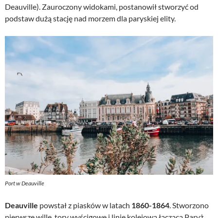
Deauville). Zauroczony widokami, postanowił stworzyć od
podstaw dużą stację nad morzem dla paryskiej elity.
Port w Deauville
Deauville
powstał z piasków w latach
1860-1864
. Stworzono
pierwsze wille, tory wyścigowe i linię kolejową łączącą Paryż.