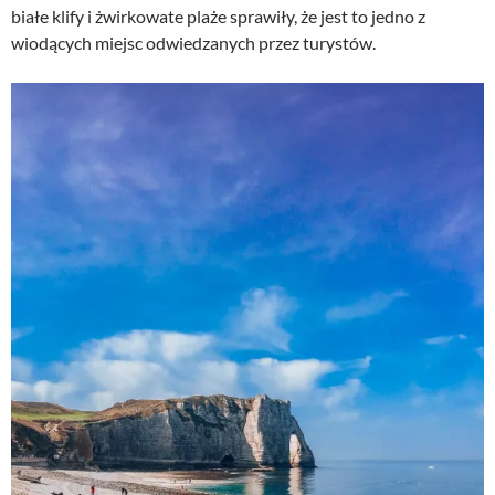
białe klify i żwirkowate plaże sprawiły, że jest to jedno z
wiodących miejsc odwiedzanych przez turystów.