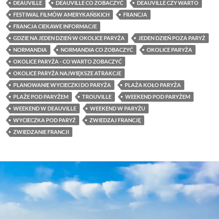
DEAUVILLE
DEAUVILLE CO ZOBACZYĆ
DEAUVILLE CZY WARTO
FESTIWAL FILMÓW AMERYKAŃSKICH
FRANCJA
FRANCJA CIEKAWE INFORMACJE
GDZIE NA JEDEN DZIEŃ W OKOLICE PARYŻA
JEDEN DZIEŃ POZA PARYŻ
NORMANDIA
NORMANDIA CO ZOBACZYĆ
OKOLICE PARYŻA
OKOLICE PARYŻA - CO WARTO ZOBACZYĆ
OKOLICE PARYŻA NAJWIĘKSZE ATRAKCJE
PLANOWANIE WYCIECZKI DO PARYŻA
PLAŻA KOŁO PARYŻA
PLAŻE POD PARYŻEM
TROUVILLE
WEEKEND POD PARYŻEM
WEEKEND W DEAUVILLE
WEEKEND W PARYŻU
WYCIECZKA POD PARYŻ
ZWIEDZAJ FRANCJĘ
ZWIEDZANIE FRANCJI