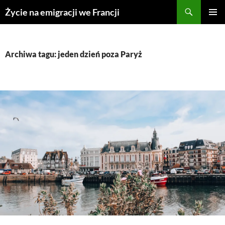
Przejdź
Życie na emigracji we Francji
do
MENU
treści
GŁÓWN
Archiwa tagu: jeden dzień poza Paryż