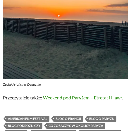
Zachód słońca w Deauville
Przeczytajcie także:
Weekend pod Paryżem – Etretat i Hawr
.
AMERICAN FILM FESTIVAL
BLOG O FRANCJI
BLOG O PARYŻU
BLOG PODRÓŻNICZY
CO ZOBACZYĆ W OKOLICY PARYŻA