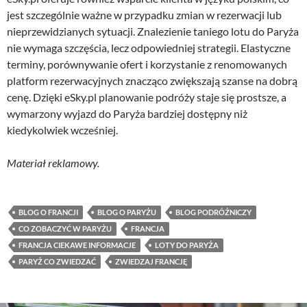
jest szczególnie ważne w przypadku zmian w rezerwacji lub
nieprzewidzianych sytuacji. Znalezienie taniego lotu do Paryża
nie wymaga szczęścia, lecz odpowiedniej strategii. Elastyczne
terminy, porównywanie ofert i korzystanie z renomowanych
platform rezerwacyjnych znacząco zwiększają szanse na dobrą
cenę. Dzięki eSky.pl planowanie podróży staje się prostsze, a
wymarzony wyjazd do Paryża bardziej dostępny niż
kiedykolwiek wcześniej.
Materiał reklamowy.
BLOG O FRANCJI
BLOG O PARYŻU
BLOG PODRÓŻNICZY
CO ZOBACZYĆ W PARYŻU
FRANCJA
FRANCJA CIEKAWE INFORMACJE
LOTY DO PARYŻA
PARYŻ CO ZWIEDZAĆ
ZWIEDZAJ FRANCJĘ