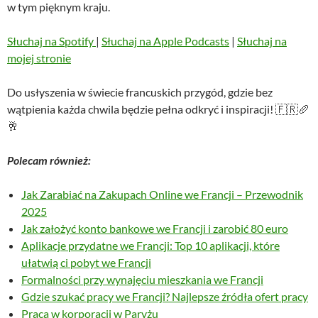
w tym pięknym kraju.
Słuchaj na Spotify
|
Słuchaj na Apple Podcasts
|
Słuchaj na
mojej stronie
Do usłyszenia w świecie francuskich przygód, gdzie bez
wątpienia każda chwila będzie pełna odkryć i inspiracji! 🇫🇷🥖
🥂
Polecam również:
Jak Zarabiać na Zakupach Online we Francji – Przewodnik
2025
Jak założyć konto bankowe we Francji i zarobić 80 euro
Aplikacje przydatne we Francji: Top 10 aplikacji, które
ułatwią ci pobyt we Francji
Formalności przy wynajęciu mieszkania we Francji
Gdzie szukać pracy we Francji? Najlepsze źródła ofert pracy
Praca w korporacji w Paryżu