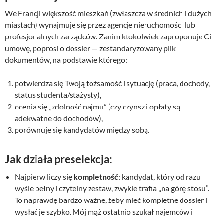
We Francji większość mieszkań (zwłaszcza w średnich i dużych
miastach) wynajmuje się przez agencje nieruchomości lub
profesjonalnych zarządców. Zanim ktokolwiek zaproponuje Ci
umowę, poprosi o dossier — zestandaryzowany plik
dokumentów, na podstawie którego:
potwierdza się Twoją tożsamość i sytuację (praca, dochody,
status studenta/stażysty),
ocenia się „zdolność najmu” (czy czynsz i opłaty są
adekwatne do dochodów),
porównuje się kandydatów między sobą.
Jak działa preselekcja:
Najpierw liczy się
kompletność
: kandydat, który od razu
wyśle pełny i czytelny zestaw, zwykle trafia „na górę stosu”.
To naprawdę bardzo ważne, żeby mieć kompletne dossier i
wysłać je szybko. Mój mąż ostatnio szukał najemców i