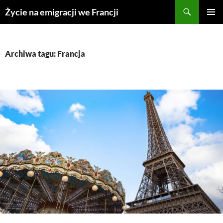
Przejdź
Życie na emigracji we Francji
do
MENU
treści
GŁÓWN
Archiwa tagu: Francja