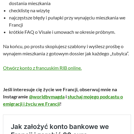
dostania mieszkania
checklistę na wizytę
najczęstsze błędy i pułapki przy wynajęciu mieszkania we
Francji
krótkie FAQ o Visale i umowach w okresie próbnym.
Na końcu, po prostu skopiujesz szablony i wyślesz prośbę o
wynajem mieszkania z gotowym dossier jak każdego „tubylca”.
Otwórz konto z francuskim RIB online.
Jeśli interesuje cię życie we Francji, obserwuj mnie na
Instagramie
@worldbymagda
i
słuchaj mojego podcastu o
emigracji i życiu we Francji
!