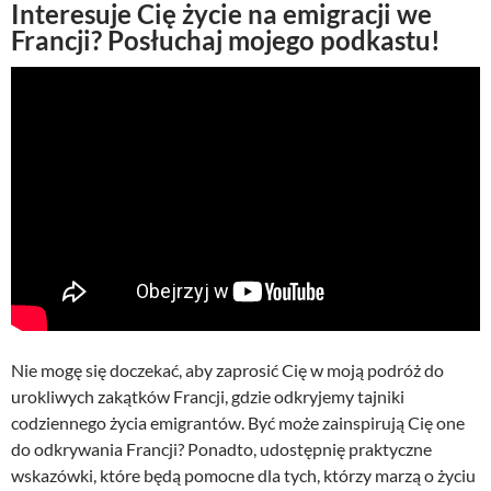
Interesuje Cię życie na emigracji we
Francji? Posłuchaj mojego podkastu!
Nie mogę się doczekać, aby zaprosić Cię w moją podróż do
urokliwych zakątków Francji, gdzie odkryjemy tajniki
codziennego życia emigrantów. Być może zainspirują Cię one
do odkrywania Francji? Ponadto, udostępnię praktyczne
wskazówki, które będą pomocne dla tych, którzy marzą o życiu