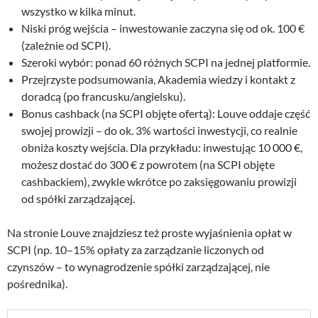
wszystko w kilka minut.
Niski próg wejścia – inwestowanie zaczyna się od ok. 100 €
(zależnie od SCPI).
Szeroki wybór: ponad 60 różnych SCPI na jednej platformie.
Przejrzyste podsumowania, Akademia wiedzy i kontakt z
doradcą (po francusku/angielsku).
Bonus cashback (na SCPI objęte ofertą): Louve oddaje część
swojej prowizji – do ok. 3% wartości inwestycji, co realnie
obniża koszty wejścia. Dla przykładu: inwestując 10 000 €,
możesz dostać do 300 € z powrotem (na SCPI objęte
cashbackiem), zwykle wkrótce po zaksięgowaniu prowizji
od spółki zarządzającej.
Na stronie Louve znajdziesz też proste wyjaśnienia opłat w
SCPI (np. 10–15% opłaty za zarządzanie liczonych od
czynszów – to wynagrodzenie spółki zarządzającej, nie
pośrednika).