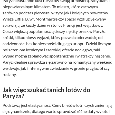
Paryż nieustannie kusi turystów swoją atmosferą, zabytkami i
niepowtarzalnym klimatem. To miasto, które zachwyca
zarówno podczas pierwszej wizyty, jak i kolejnych powrotów.
Wieża Eiffla, Luwr, Montmartre czy spacer wzdłuż Sekwany
sprawiają, że każdy dzień w stolicy Francji jest wyjątkowy.
Coraz większą popularnością cieszy się city break w Paryżu,
krótki, kilkudniowy wyjazd, który pozwala oderwać się od
codzienności bez konieczności długiego urlopu. Dzięki licznym
połączeniom lotniczym i szerokiej ofercie noclegów, taki
wypad można zaplanować spontanicznie i w atrakcyjnej cenie.
Paryż idealnie sprawdza się zarówno na romantyczny weekend
we dwoje, jak i intensywne zwiedzanie w gronie przyjaciół czy
rodziny.
Jak więc szukać tanich lotów do
Paryża?
Podstawą jest elastyczność. Ceny biletów lotniczych zmieniają
się dynamicznie, dlatego warto sprawdzać różne daty wylotu i