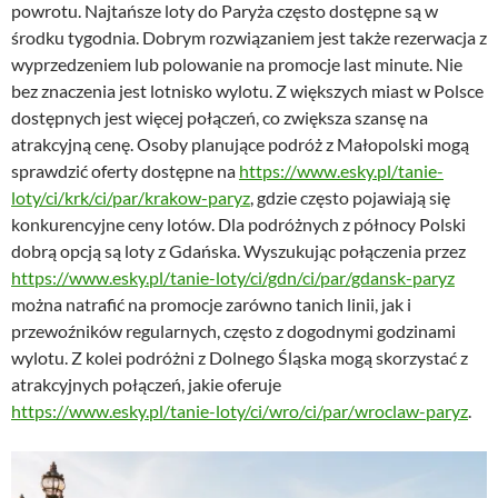
powrotu. Najtańsze loty do Paryża często dostępne są w
środku tygodnia. Dobrym rozwiązaniem jest także rezerwacja z
wyprzedzeniem lub polowanie na promocje last minute. Nie
bez znaczenia jest lotnisko wylotu. Z większych miast w Polsce
dostępnych jest więcej połączeń, co zwiększa szansę na
atrakcyjną cenę. Osoby planujące podróż z Małopolski mogą
sprawdzić oferty dostępne na
https://www.esky.pl/tanie-
loty/ci/krk/ci/par/krakow-paryz
, gdzie często pojawiają się
konkurencyjne ceny lotów. Dla podróżnych z północy Polski
dobrą opcją są loty z Gdańska. Wyszukując połączenia przez
https://www.esky.pl/tanie-loty/ci/gdn/ci/par/gdansk-paryz
można natrafić na promocje zarówno tanich linii, jak i
przewoźników regularnych, często z dogodnymi godzinami
wylotu. Z kolei podróżni z Dolnego Śląska mogą skorzystać z
atrakcyjnych połączeń, jakie oferuje
https://www.esky.pl/tanie-loty/ci/wro/ci/par/wroclaw-paryz
.