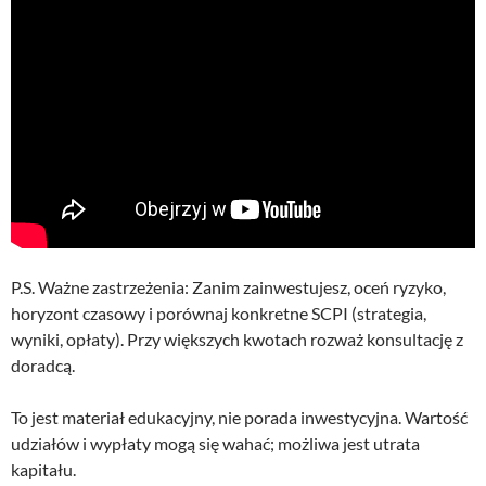
P.S. Ważne zastrzeżenia: Zanim zainwestujesz, oceń ryzyko,
horyzont czasowy i porównaj konkretne SCPI (strategia,
wyniki, opłaty). Przy większych kwotach rozważ konsultację z
doradcą.
To jest materiał edukacyjny, nie porada inwestycyjna. Wartość
udziałów i wypłaty mogą się wahać; możliwa jest utrata
kapitału.