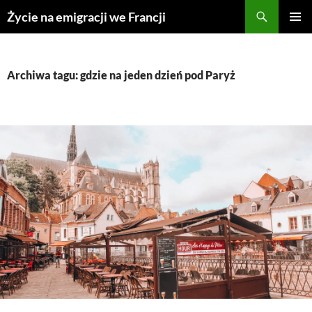
Przejdź
Życie na emigracji we Francji
do
MENU
treści
GŁÓWN
Archiwa tagu: gdzie na jeden dzień pod Paryż