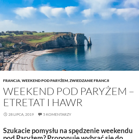
FRANCJA
,
WEEKEND POD PARYŻEM
,
ZWIEDZANIE FRANCJI
WEEKEND POD PARYŻEM –
ETRETAT I HAWR
28 LIPCA, 2019
5 KOMENTARZY
Szukacie pomysłu na spędzenie weekendu
pod Paryżem? Proponuję wybrać się do