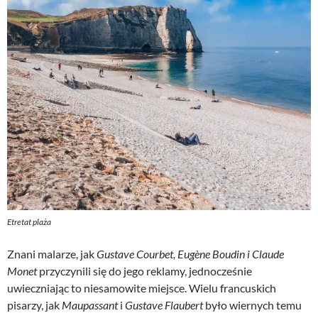
Etretat plaża
Znani malarze, jak
Gustave Courbet, Eugène Boudin i Claude
Monet
przyczynili się do jego reklamy, jednocześnie
uwieczniając to niesamowite miejsce. Wielu francuskich
pisarzy, jak
Maupassant
i
Gustave Flaubert
było wiernych temu