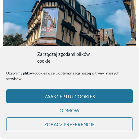
Zarządzaj zgodami plików
cookie
Używamy plików cookies w celu optymalizacji naszej witryny i naszych
serwisów.
ZAAKCEPTUJ COOKIES
ODMÓW
Etretat w Normandii
ZOBACZ PREFERENCJE
Weekend pod Paryżem – Hawr
35 min drogi od Etretat, dotrzecie do Hawr ( fr.
Le Havr
). Jeśli