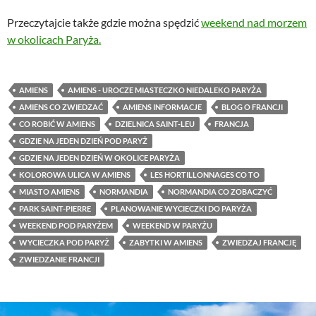
Przeczytajcie także gdzie można spędzić
weekend nad morzem
w okolicach Paryża.
AMIENS
AMIENS - UROCZE MIASTECZKO NIEDALEKO PARYŻA
AMIENS CO ZWIEDZAĆ
AMIENS INFORMACJE
BLOG O FRANCJI
CO ROBIĆ W AMIENS
DZIELNICA SAINT-LEU
FRANCJA
GDZIE NA JEDEN DZIEŃ POD PARYŻ
GDZIE NA JEDEN DZIEŃ W OKOLICE PARYŻA
KOLOROWA ULICA W AMIENS
LES HORTILLONNAGES CO TO
MIASTO AMIENS
NORMANDIA
NORMANDIA CO ZOBACZYĆ
PARK SAINT-PIERRE
PLANOWANIE WYCIECZKI DO PARYŻA
WEEKEND POD PARYŻEM
WEEKEND W PARYŻU
WYCIECZKA POD PARYŻ
ZABYTKI W AMIENS
ZWIEDZAJ FRANCJĘ
ZWIEDZANIE FRANCJI