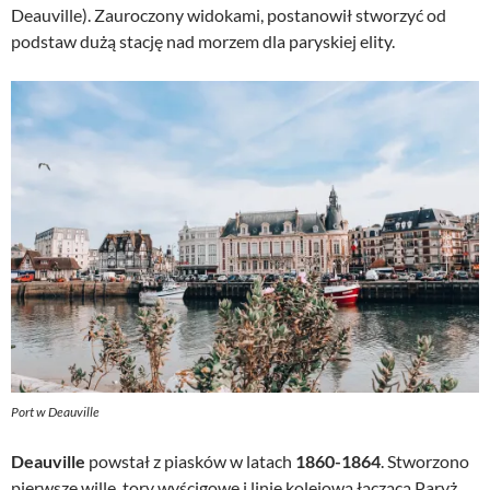
Deauville). Zauroczony widokami, postanowił stworzyć od
podstaw dużą stację nad morzem dla paryskiej elity.
Port w Deauville
Deauville
powstał z piasków w latach
1860-1864
. Stworzono
pierwsze wille, tory wyścigowe i linię kolejową łączącą Paryż.