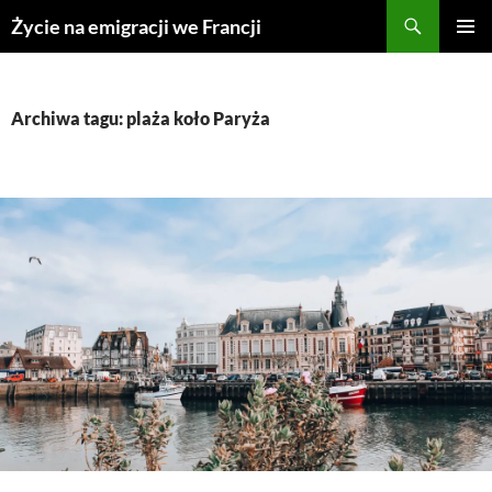
Przejdź
Życie na emigracji we Francji
do
MENU
treści
GŁÓWN
Archiwa tagu: plaża koło Paryża