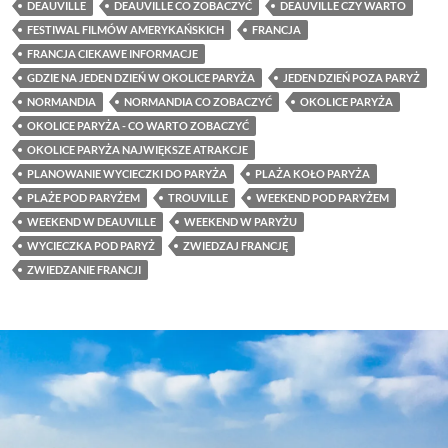
DEAUVILLE
DEAUVILLE CO ZOBACZYĆ
DEAUVILLE CZY WARTO
FESTIWAL FILMÓW AMERYKAŃSKICH
FRANCJA
FRANCJA CIEKAWE INFORMACJE
GDZIE NA JEDEN DZIEŃ W OKOLICE PARYŻA
JEDEN DZIEŃ POZA PARYŻ
NORMANDIA
NORMANDIA CO ZOBACZYĆ
OKOLICE PARYŻA
OKOLICE PARYŻA - CO WARTO ZOBACZYĆ
OKOLICE PARYŻA NAJWIĘKSZE ATRAKCJE
PLANOWANIE WYCIECZKI DO PARYŻA
PLAŻA KOŁO PARYŻA
PLAŻE POD PARYŻEM
TROUVILLE
WEEKEND POD PARYŻEM
WEEKEND W DEAUVILLE
WEEKEND W PARYŻU
WYCIECZKA POD PARYŻ
ZWIEDZAJ FRANCJĘ
ZWIEDZANIE FRANCJI