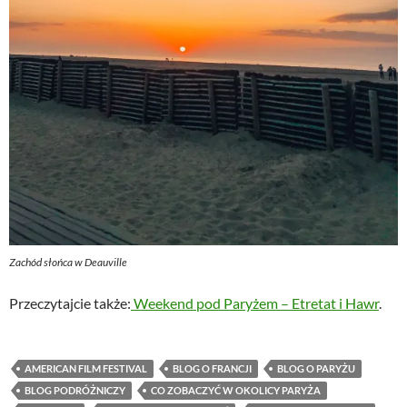
Zachód słońca w Deauville
Przeczytajcie także:
Weekend pod Paryżem – Etretat i Hawr
.
AMERICAN FILM FESTIVAL
BLOG O FRANCJI
BLOG O PARYŻU
BLOG PODRÓŻNICZY
CO ZOBACZYĆ W OKOLICY PARYŻA