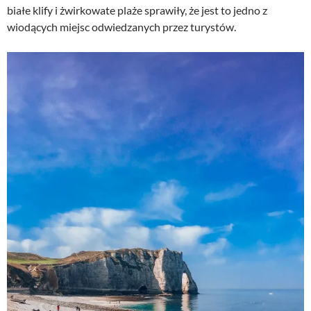
białe klify i żwirkowate plaże sprawiły, że jest to jedno z
wiodących miejsc odwiedzanych przez turystów.