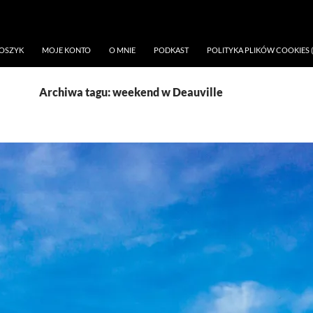
OSZYK
MOJE KONTO
O MNIE
PODKAST
POLITYKA PLIKÓW COOKIES (
Archiwa tagu: weekend w Deauville