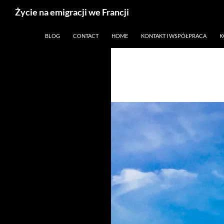
Życie na emigracji we Francji
Przejdź
Paryż, Francja i emigracja
BLOG
CONTACT
HOME
KONTAKT I WSPÓŁPRACA
K
do
treści