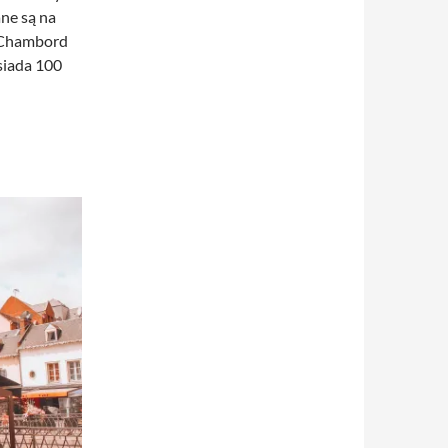
ne są na
 Chambord
osiada 100