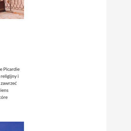
e Picardie
eligijny i
 zawrzeć
iens
które