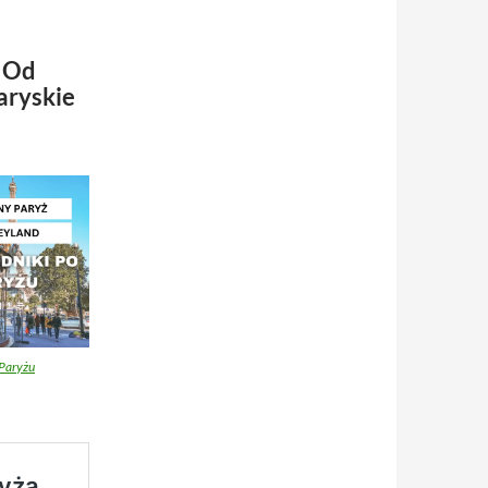
? Od
aryskie
Paryżu