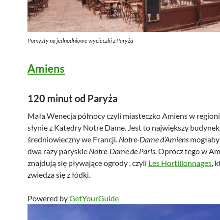
Pomysły na jednodniowe wycieczki z Paryża
Amiens
120 minut od Paryża
Mała Wenecja północy czyli miasteczko Amiens w regioni
słynie z Katedry Notre Dame. Jest to największy budynek r
średniowieczny we Francji.
Notre-Dame d’Amiens
mogłaby
dwa razy paryskie
Notre-Dame de Paris
. Oprócz tego w Am
znajdują się pływające ogrody , czyli
Les Hortillonnages
, 
zwiedza się z łódki.
Powered by
GetYourGuide