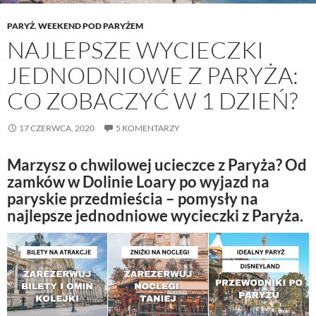
PARYŻ
,
WEEKEND POD PARYŻEM
NAJLEPSZE WYCIECZKI
JEDNODNIOWE Z PARYŻA:
CO ZOBACZYĆ W 1 DZIEŃ?
17 CZERWCA, 2020
5 KOMENTARZY
Marzysz o chwilowej ucieczce z Paryża? Od
zamków w Dolinie Loary po wyjazd na
paryskie przedmieścia – pomysły na
najlepsze jednodniowe wycieczki z Paryża.