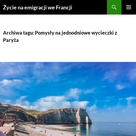
Przejdź
Życie na emigracji we Francji
do
MENU
treści
GŁÓWN
Archiwa tagu: Pomysły na jednodniowe wycieczki z
Paryża