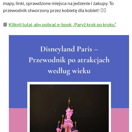
mapy, linki, sprawdzone miejsca na jedzenie i zakupy. To
przewodnik stworzony przez kobietę dla kobiet! 💁‍♀️
📘
Kliknij tutaj, aby pobrać e-book „Paryż krok po kroku”