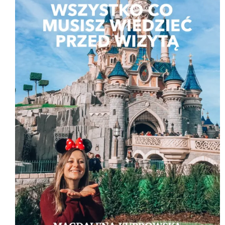
D
U
K
T
W
P
R
O
M
O
C
J
I