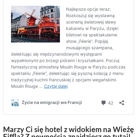
Marzy Ci się hotel z widokiem na Wieżę
Eiffla? Z pewnością znajdziesz go tutaj!