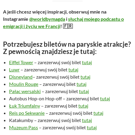
e
t
r
u
A jeśli chcesz więcej inspiracji, obserwuj mnie na
w
a
Instagramie
@worldbymagda
i
słuchaj mojego podcastu o
o
l
emigracji i życiu we Francji
! 🇫🇷
t
n
n
a
Potrzebujesz biletów na paryskie atrakcje?
a
c
Z pewnością znajdziesz je tutaj:
c
e
e
n
Eiffel Tower
– zarezerwuj swój bilet
tutaj
n
a
Luwr
– zarezerwuj swój bilet
tutaj
a
w
Disneyland
– zarezerwuj swój bilet
tutaj
w
y
Moulin Rouge
– zarezerwuj bilet
tutaj
y
n
Pałac wersalski
– zarezerwuj bilet
tutaj
n
o
Autobus Hop-on Hop-off – zarezerwuj bilet
tutaj
o
s
Łuk Triumfalny
– zarezerwuj bilet
tutaj
s
i
Rejs po Sekwanie
– zarezerwuj swój bilet
tutaj
i
:
Katakumby – zarezerwuj swój bilet
tutaj
ł
3
Muzeum Pass
– zarezerwuj swój bilet
tutaj
a
9