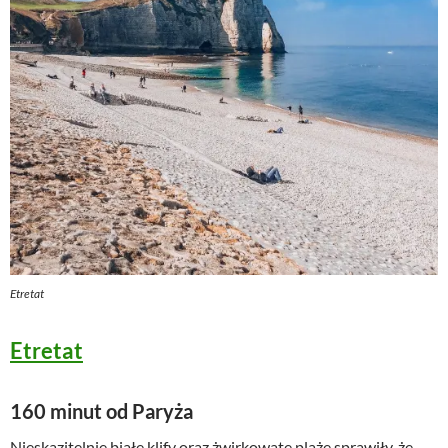
Etretat
Etretat
160 minut od Paryża
Nieskazitelnie białe klify oraz żwirkowate plaże sprawiły, że