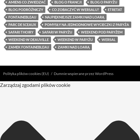
AMIENS CO ZWIEDZAĆ
BLOG O FRANCJI
BLOG O PARYŻU
BLOG PODRÓŻNICZY
CO ZOBACZYĆ W WERSALU?
ETRETAT
FONTAINEBLEAU
NAJPIĘKNIEJSZE ZAMKI NAD LOARĄ
PARC DE SCEAUX
POMYSŁY NA JEDNODNIOWE WYCIECZKI Z PARYŻA
SAFARI THOIRY
SAFARI W PARYŻU
WEEKEND POD PARYŻEM
WEEKEND W DEAUVILLE
WEEKEND W PARYŻU
WERSAL
ZAMEK FONTAINEBLEAU
ZAMKI NAD LOARĄ
Polityka plików cookies (EU)
Dumnie wspierane przez WordPress
Zarządzaj zgodami plików cookie