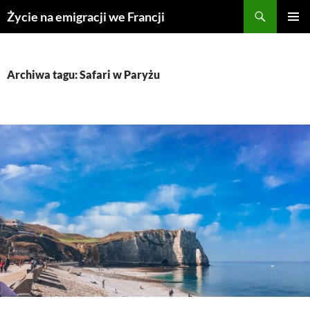
Przejdź
Życie na emigracji we Francji
do
MENU
treści
GŁÓWN
Archiwa tagu: Safari w Paryżu