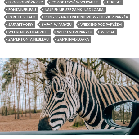
BLOG PODRÓŻNICZY
CO ZOBACZYĆ W WERSALU?
ETRETAT
FONTAINEBLEAU
NAJPIĘKNIEJSZE ZAMKI NAD LOARĄ
PARC DE SCEAUX
POMYSŁY NA JEDNODNIOWE WYCIECZKI Z PARYŻA
SAFARI THOIRY
SAFARI W PARYŻU
WEEKEND POD PARYŻEM
WEEKEND W DEAUVILLE
WEEKEND W PARYŻU
WERSAL
ZAMEK FONTAINEBLEAU
ZAMKI NAD LOARĄ