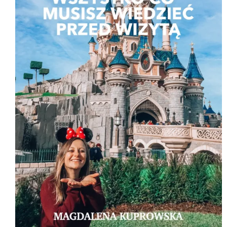
K
T
W
P
R
O
M
O
C
J
I