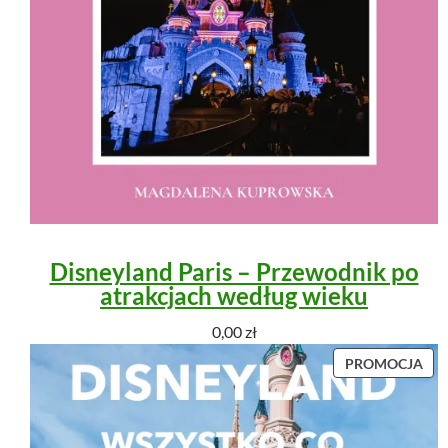
Disneyland Paris – Przewodnik po
atrakcjach według wieku
0,00
zł
P
PROMOCJA
R
O
D
U