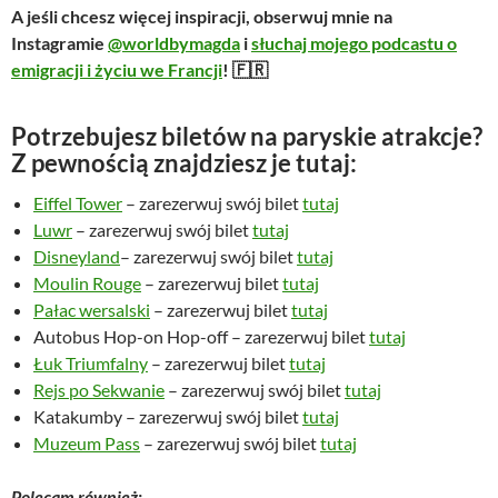
r
u
A jeśli chcesz więcej inspiracji, obserwuj mnie na
w
a
Instagramie
@worldbymagda
i
słuchaj mojego podcastu o
o
l
emigracji i życiu we Francji
! 🇫🇷
t
n
n
a
Potrzebujesz biletów na paryskie atrakcje?
a
c
Z pewnością znajdziesz je tutaj:
c
e
e
n
Eiffel Tower
– zarezerwuj swój bilet
tutaj
n
a
Luwr
– zarezerwuj swój bilet
tutaj
a
w
Disneyland
– zarezerwuj swój bilet
tutaj
w
y
Moulin Rouge
– zarezerwuj bilet
tutaj
y
n
Pałac wersalski
– zarezerwuj bilet
tutaj
n
o
Autobus Hop-on Hop-off – zarezerwuj bilet
tutaj
o
s
Łuk Triumfalny
– zarezerwuj bilet
tutaj
s
i
Rejs po Sekwanie
– zarezerwuj swój bilet
tutaj
i
:
Katakumby – zarezerwuj swój bilet
tutaj
ł
3
Muzeum Pass
– zarezerwuj swój bilet
tutaj
a
9
:
,
Polecam również: