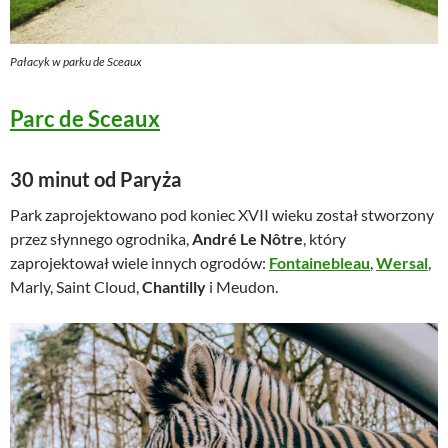
Pałacyk w parku de Sceaux
Parc de Sceaux
30 minut od Paryża
Park zaprojektowano pod koniec XVII wieku został stworzony
przez słynnego ogrodnika,
André Le Nôtre
, który
zaprojektował wiele innych ogrodów:
Fontainebleau
,
Wersal
,
Marly, Saint Cloud,
Chantilly
i Meudon.