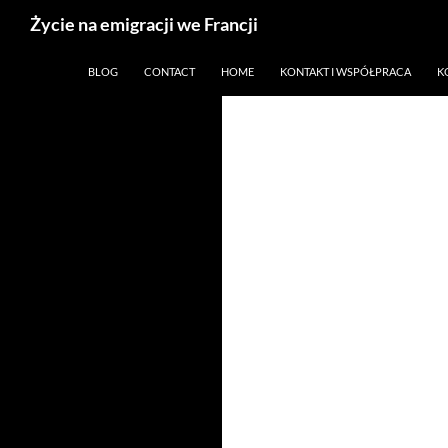
Życie na emigracji we Francji
Przejdź
Paryż, Francja i emigracja
BLOG
CONTACT
HOME
KONTAKT I WSPÓŁPRACA
K
do
treści