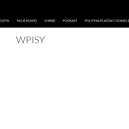
OSZYK
MOJE KONTO
O MNIE
PODKAST
POLITYKA PLIKÓW COOKIES (
WPISY