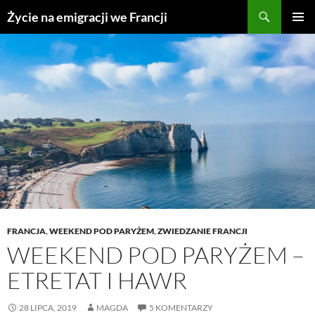
Przejdź
Życie na emigracji we Francji
do
MENU
treści
GŁÓWN
FRANCJA
,
WEEKEND POD PARYŻEM
,
ZWIEDZANIE FRANCJI
WEEKEND POD PARYŻEM –
ETRETAT I HAWR
28 LIPCA, 2019
MAGDA
5 KOMENTARZY