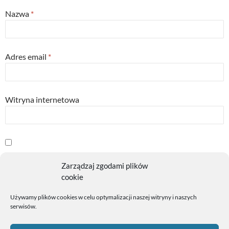
Nazwa
*
Adres email
*
Witryna internetowa
Powiadom mnie o kolejnych komentarzach przez email.
Zarządzaj zgodami plików
cookie
Powiadom mnie o nowych wpisach przez email.
Używamy plików cookies w celu optymalizacji naszej witryny i naszych
serwisów.