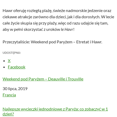
Hawr oferuję rozległą plażę, świeże nadmorskie jedzenie oraz
ciekawe atrakcje zarówno dla dzieci, jak i dla dorosłych. W lecie
całe życie skupia się przy plaży, więc od razu udajcie się tam,
aby w pełni skorzystać z uroków
le Havr
!
Przeczytaliście: Weekend pod Paryżem – Etretat i Hawr.
UDOSTĘPNIJ:
X
Facebook
Weekend pod Paryżem – Deauville i Trouville
Data
30 lipca, 2019
W odniesieniu do
Francja
Najlepsze wycieczki jednodniowe z Paryża: co zobaczyć w 1
dzień?