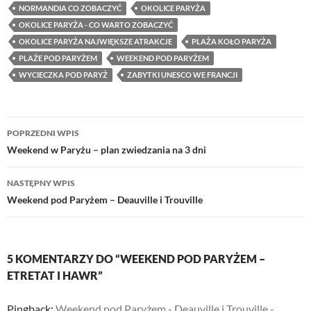
NORMANDIA CO ZOBACZYĆ
OKOLICE PARYŻA
OKOLICE PARYŻA - CO WARTO ZOBACZYĆ
OKOLICE PARYŻA NAJWIĘKSZE ATRAKCJE
PLAŻA KOŁO PARYŻA
PLAŻE POD PARYŻEM
WEEKEND POD PARYŻEM
WYCIECZKA POD PARYŻ
ZABYTKI UNESCO WE FRANCJI
Nawigacja
POPRZEDNI WPIS
wpisu
Weekend w Paryżu – plan zwiedzania na 3 dni
NASTĘPNY WPIS
Weekend pod Paryżem – Deauville i Trouville
5 KOMENTARZY DO “WEEKEND POD PARYŻEM –
ETRETAT I HAWR”
Pingback:
Weekend pod Paryżem - Deauville i Trouville -