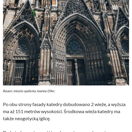
Rouen: miasto spalenia Joanny D’Arc
Po obu strony fasady katedry dobudowano 2 wieże, a wyższa
ma aż 151 metrów wysokości. Środkowa wieża katedry ma
także neogotycką iglicę.