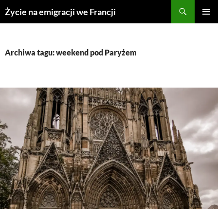
Przejdź
Życie na emigracji we Francji
do
MENU
treści
GŁÓWN
Archiwa tagu: weekend pod Paryżem