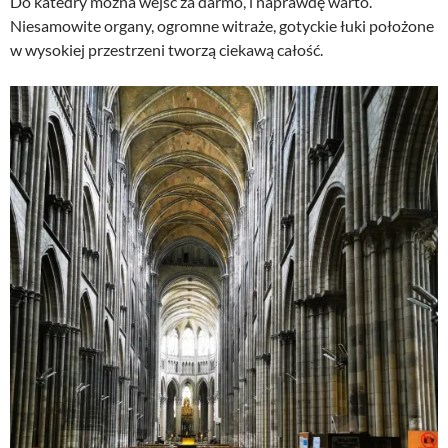
Do katedry można wejść za darmo, i naprawdę warto.
Niesamowite organy, ogromne witraże, gotyckie łuki położone
w wysokiej przestrzeni tworzą ciekawą całość.