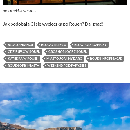
Rouen: widok na miasto
Jak podobała Ci się wycieczka po Rouen? Daj znać!
BLOG O FRANCJI
BLOG O PARYŻU
BLOG PODRÓŻNICZY
GDZIE JEŚĆ W ROUEN
GROS HORLOGE Z ROUEN
KATEDRA W ROUEN
MIASTO JOANNY DARC
ROUEN INFORMACJE
ROUEN OPIS MIASTA
WEEKEND POD PARYŻEM