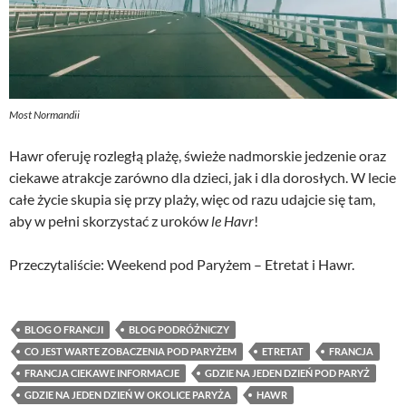
Most Normandii
Hawr oferuję rozległą plażę, świeże nadmorskie jedzenie oraz
ciekawe atrakcje zarówno dla dzieci, jak i dla dorosłych. W lecie
całe życie skupia się przy plaży, więc od razu udajcie się tam,
aby w pełni skorzystać z uroków
le Havr
!
Przeczytaliście: Weekend pod Paryżem – Etretat i Hawr.
BLOG O FRANCJI
BLOG PODRÓŻNICZY
CO JEST WARTE ZOBACZENIA POD PARYŻEM
ETRETAT
FRANCJA
FRANCJA CIEKAWE INFORMACJE
GDZIE NA JEDEN DZIEŃ POD PARYŻ
GDZIE NA JEDEN DZIEŃ W OKOLICE PARYŻA
HAWR