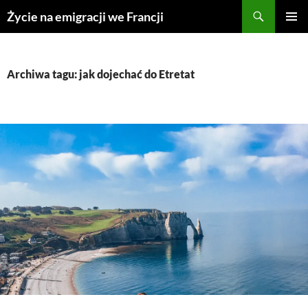
Przejdź
Życie na emigracji we Francji
do
MENU
treści
GŁÓWN
Archiwa tagu: jak dojechać do Etretat