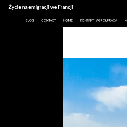
Życie na emigracji we Francji
Przejdź
Paryż, Francja i emigracja
BLOG
CONTACT
HOME
KONTAKT I WSPÓŁPRACA
K
do
treści