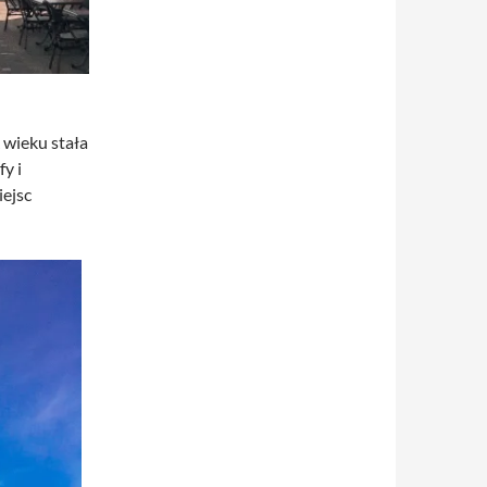
 wieku stała
y i
iejsc