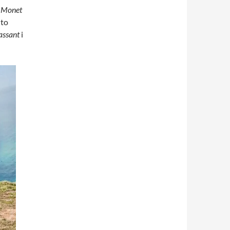
e Monet
 to
ssant
i