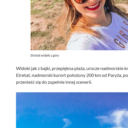
Etretat widoki z góry
Widoki jak z bajki, przepiękna plaża, urocze nadmorskie kn
Etretat, nadmorski kurort położony 200 km od Paryża, p
przenieść się do zupełnie innej scenerii.