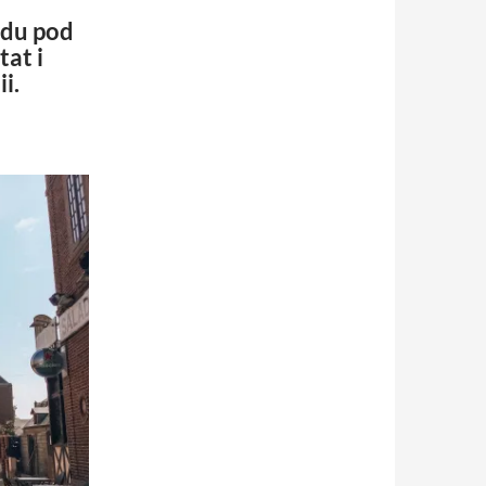
ndu pod
at i
i.