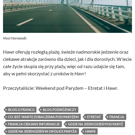
Most Normandii
Hawr oferuję rozległą plażę, świeże nadmorskie jedzenie oraz
ciekawe atrakcje zarówno dla dzieci, jak i dla dorosłych. W lecie
całe życie skupia się przy plaży, więc od razu udajcie się tam,
aby w pełni skorzystać z uroków
le Havr
!
Przeczytaliście: Weekend pod Paryżem – Etretat i Hawr.
BLOG O FRANCJI
BLOG PODRÓŻNICZY
CO JEST WARTE ZOBACZENIA POD PARYŻEM
ETRETAT
FRANCJA
FRANCJA CIEKAWE INFORMACJE
GDZIE NA JEDEN DZIEŃ POD PARYŻ
GDZIE NA JEDEN DZIEŃ W OKOLICE PARYŻA
HAWR