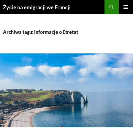
Przejdź
Życie na emigracji we Francji
do
MENU
treści
GŁÓWN
Archiwa tagu: informacje o Etretat