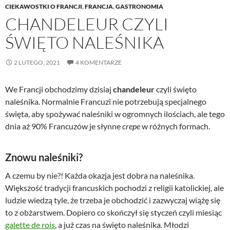
CIEKAWOSTKI O FRANCJI
,
FRANCJA
,
GASTRONOMIA
CHANDELEUR CZYLI
ŚWIĘTO NALEŚNIKA
2 LUTEGO, 2021
4 KOMENTARZE
We Francji obchodzimy dzisiaj
chandeleur
czyli święto
naleśnika. Normalnie Francuzi nie potrzebują specjalnego
święta, aby spożywać naleśniki w ogromnych ilościach, ale tego
dnia aż 90% Francuzów je słynne
crepe
w różnych formach.
Znowu naleśniki?
A czemu by nie?! Każda okazja jest dobra na naleśnika.
Większość tradycji francuskich pochodzi z religii katolickiej, ale
ludzie wiedzą tyle, że trzeba je obchodzić i zazwyczaj wiążę się
to z obżarstwem. Dopiero co skończył się styczeń czyli miesiąc
galette de rois
, a już czas na święto naleśnika. Młodzi