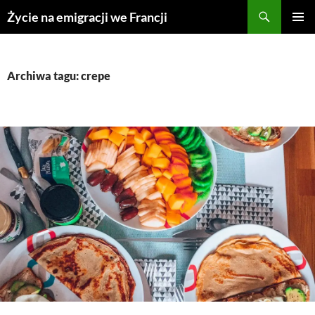
Przejdź
Życie na emigracji we Francji
do
MENU
treści
GŁÓWN
Archiwa tagu: crepe