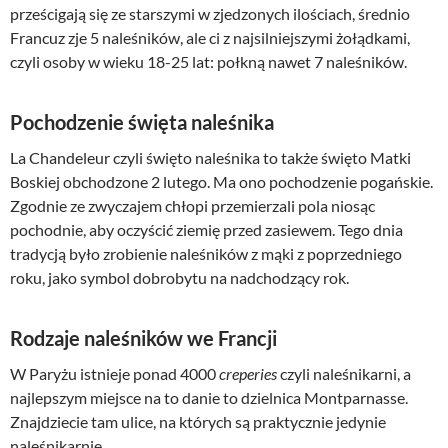
prześcigają się ze starszymi w zjedzonych ilościach, średnio
Francuz zje 5 naleśników, ale ci z najsilniejszymi żołądkami,
czyli osoby w wieku 18-25 lat: połkną nawet 7 naleśników.
Pochodzenie święta naleśnika
La Chandeleur czyli święto naleśnika to także święto Matki
Boskiej obchodzone 2 lutego. Ma ono pochodzenie pogańskie.
Zgodnie ze zwyczajem chłopi przemierzali pola niosąc
pochodnie, aby oczyścić ziemię przed zasiewem. Tego dnia
tradycją było zrobienie naleśników z mąki z poprzedniego
roku, jako symbol dobrobytu na nadchodzący rok.
Rodzaje naleśników we Francji
W Paryżu istnieje ponad 4000
creperies
czyli naleśnikarni, a
najlepszym miejsce na to danie to dzielnica Montparnasse.
Znajdziecie tam ulice, na których są praktycznie jedynie
naleśnikarnie.