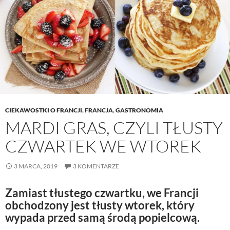
CIEKAWOSTKI O FRANCJI
,
FRANCJA
,
GASTRONOMIA
MARDI GRAS, CZYLI TŁUSTY
CZWARTEK WE WTOREK
3 MARCA, 2019
3 KOMENTARZE
Zamiast tłustego czwartku, we Francji
obchodzony jest tłusty wtorek, który
wypada przed samą środą popielcową.