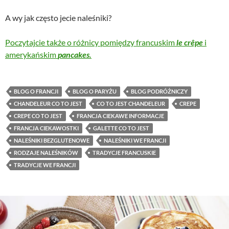
A wy jak często jecie naleśniki?
Poczytajcie także o różnicy pomiędzy francuskim
le crêpe
i
amerykańskim
pancakes.
BLOG O FRANCJI
BLOG O PARYŻU
BLOG PODRÓŻNICZY
CHANDELEUR CO TO JEST
CO TO JEST CHANDELEUR
CREPE
CREPE CO TO JEST
FRANCJA CIEKAWE INFORMACJE
FRANCJA CIEKAWOSTKI
GALETTE CO TO JEST
NALEŚNIKI BEZGLUTENOWE
NALEŚNIKI WE FRANCJI
RODZAJE NALEŚNIKÓW
TRADYCJE FRANCUSKIE
TRADYCJE WE FRANCJI