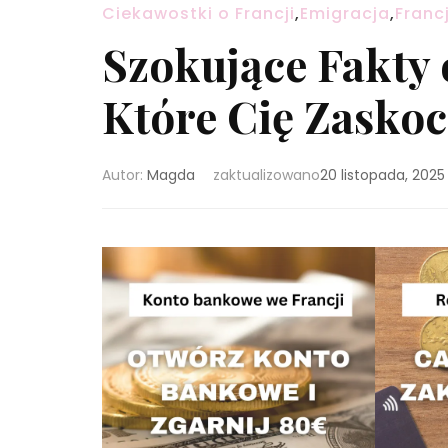
Ciekawostki o Francji
,
Emigracja
,
Franc
Szokujące Fakty 
Które Cię Zaskoc
Autor:
Magda
zaktualizowano
20 listopada, 2025