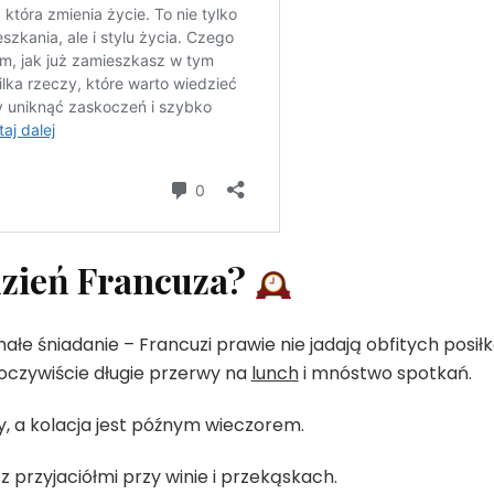
dzień Francuza?
małe śniadanie – Francuzi prawie nie jadają obfitych posił
oczywiście długie przerwy na
lunch
i mnóstwo spotkań.
y, a kolacja jest późnym wieczorem.
 przyjaciółmi przy winie i przekąskach.