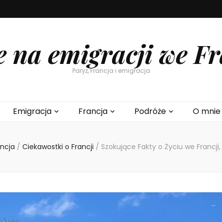
e na emigracji we Fr
Paryż, Francja i emigracja
Emigracja
Francja
Podróże
O mnie
ancja
/
Ciekawostki o Francji
/
Szokujące Fakty o Życiu we Francji,