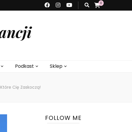
0
ancji
Podkast
Sklep
 Które Cię Zaskoczą!
FOLLOW ME