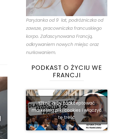
Paryżanka od 9 lat, podróżniczka od
zawsze, pracowniczka francuskiego
korpo. Zafascynowana Francją,
odkrywaniem nowych miejsc oraz
nurkowaniem.
PODKAST O ŻYCIU WE
FRANCJI
Kliknij, żeby zaakceptować
marketing pliki cookies i włączyć
tę treść