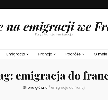
e na emigracji we Fr
Paryż, Francja i emigracja
Emigracja
Francja
Podróże
O mnie
ag:
emigracja do franc
Strona główna
/
emigracja do francji