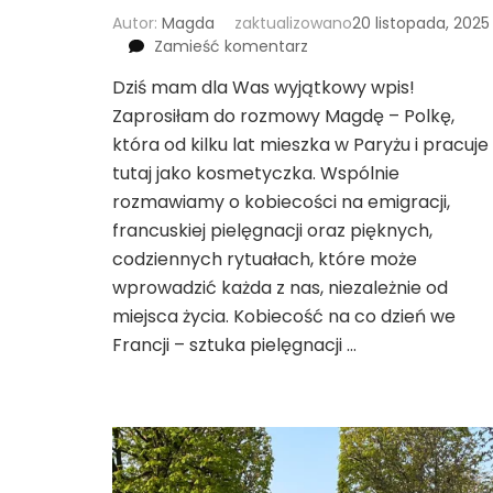
Autor:
Magda
zaktualizowano
20 listopada, 2025
we
Zamieść komentarz
wpisie
Dziś mam dla Was wyjątkowy wpis!
Kobiecość
Zaprosiłam do rozmowy Magdę – Polkę,
na
co
która od kilku lat mieszka w Paryżu i pracuje
dzień
tutaj jako kosmetyczka. Wspólnie
we
rozmawiamy o kobiecości na emigracji,
Francji
francuskiej pielęgnacji oraz pięknych,
–
sztuka
codziennych rytuałach, które może
pielęgnacji
wprowadzić każda z nas, niezależnie od
i
miejsca życia. Kobiecość na co dzień we
francuskiego
Francji – sztuka pielęgnacji …
podejścia
do
życia