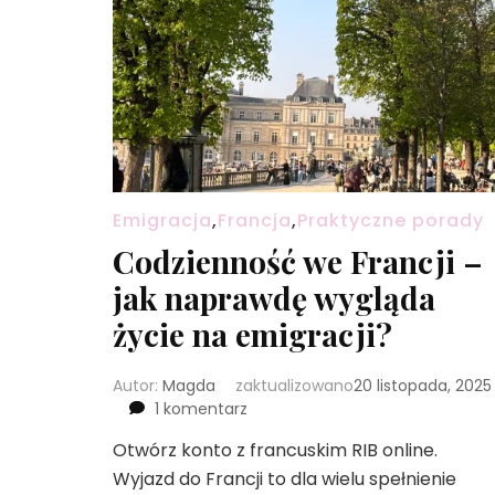
Emigracja
,
Francja
,
Praktyczne porady
Codzienność we Francji –
jak naprawdę wygląda
życie na emigracji?
Autor:
Magda
zaktualizowano
20 listopada, 2025
do
1 komentarz
Codzienność
Otwórz konto z francuskim RIB online.
we
Wyjazd do Francji to dla wielu spełnienie
Francji