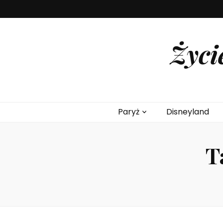
Życi
Paryż
Disneyland
T