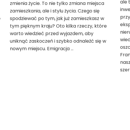
Francji:
ale 
zmienia życie. To nie tylko zmiana miejsca
Co
inw
zamieszkania, ale i stylu życia. Czego się
warto
prz
e
spodziewać po tym, jak już zamieszkasz w
wiedzieć
eksp
tym pięknym kraju? Oto kilka rzeczy, które
przed
nier
przeprowadzką?
warto wiedzieć przed wyjazdem, aby
wie
uniknąć zaskoczeń i szybko odnaleźć się w
oszc
nowym miejscu. Emigracja …
Fra
nas
sze