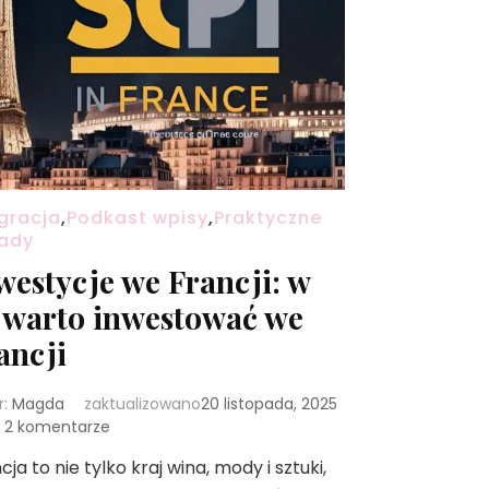
gracja
,
Podkast wpisy
,
Praktyczne
ady
westycje we Francji: w
 warto inwestować we
ancji
r:
Magda
zaktualizowano
20 listopada, 2025
do
2 komentarze
Inwestycje
cja to nie tylko kraj wina, mody i sztuki,
we