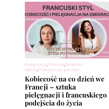
Emigracja
,
Francja
,
Podkast
wpisy
,
Praktyczne porady
Kobiecość na co dzień we
Francji – sztuka
pielęgnacji i francuskiego
podejścia do życia