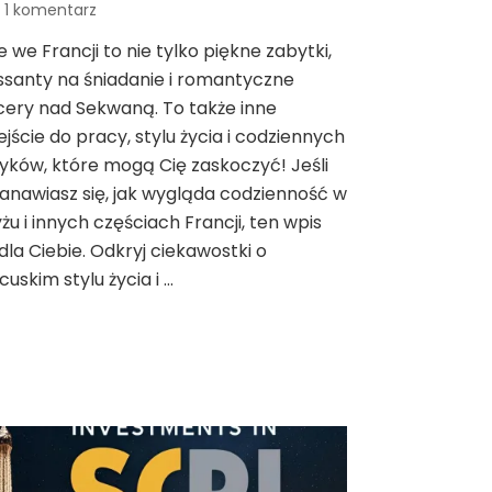
do
1 komentarz
Szokujące
e we Francji to nie tylko piękne zabytki,
Fakty
ssanty na śniadanie i romantyczne
o
Życiu
ery nad Sekwaną. To także inne
we
jście do pracy, stylu życia i codziennych
Francji,
ków, które mogą Cię zaskoczyć! Jeśli
Które
anawiasz się, jak wygląda codzienność w
Cię
Zaskoczą!
żu i innych częściach Francji, ten wpis
 dla Ciebie. Odkryj ciekawostki o
cuskim stylu życia i …