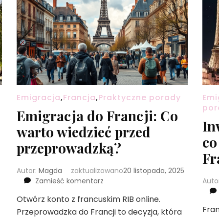
Emigracja
,
Francja
,
Praktyczne porady
Emi
por
Emigracja do Francji: Co
In
warto wiedzieć przed
co
przeprowadzką?
Fr
Autor:
Magda
zaktualizowano
20 listopada, 2025
we
Zamieść komentarz
Auto
wpisie
Otwórz konto z francuskim RIB online.
Emigracja
Fran
Przeprowadzka do Francji to decyzja, która
do