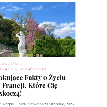
kawostki o
ncji
,
Emigracja
,
Francja
okujące Fakty o Życiu
 Francji, Które Cię
skoczą!
r:
Magda
zaktualizowano
20 listopada, 2025