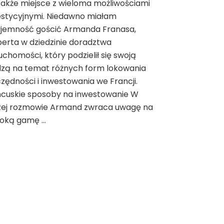
także miejsce z wieloma możliwościami
Francji:
w
estycyjnymi. Niedawno miałam
co
yjemność gościć Armanda Franasa,
warto
erta w dziedzinie doradztwa
inwestować
uchomości, który podzielił się swoją
we
Francji
dzą na temat różnych form lokowania
zędności i inwestowania we Francji.
ncuskie sposoby na inwestowanie W
zej rozmowie Armand zwraca uwagę na
roką gamę …