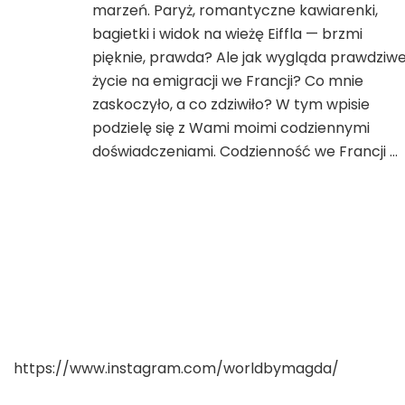
–
marzeń. Paryż, romantyczne kawiarenki,
jak
bagietki i widok na wieżę Eiffla — brzmi
naprawdę
pięknie, prawda? Ale jak wygląda prawdziw
wygląda
życie na emigracji we Francji? Co mnie
życie
na
zaskoczyło, a co zdziwiło? W tym wpisie
emigracji?
podzielę się z Wami moimi codziennymi
doświadczeniami. Codzienność we Francji …
https://www.instagram.com/worldbymagda/