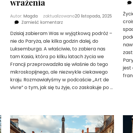
wrażenia
Życi
Autor:
Magda
zaktualizowano
20 listopada, 2025
croi
we
Zamieść komentarz
wpisie
spac
Dzisiaj zabieram Was w wyjątkową podróż –
Życie
pode
nie do Paryża, ale kilka godzin dalej, do
w
nawy
Luksemburgu
Luksemburga. A właściwie, to zabiera nas
zast
po
tam Kasia, która po kilku latach życia we
latach
Pary
Francji przeprowadziła się właśnie do tego
spędzonych
jest
mikroskopijnego, ale niezwykle ciekawego
we
fran
Francji
kraju. Rozmawiałyśmy w podcaście „Art de
–
vivre” o tym, jak się tu żyje, co zaskakuje po …
szczere
porównanie
i
pierwsze
wrażenia