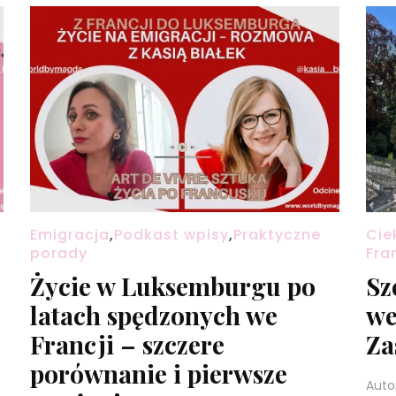
Emigracja
,
Podkast wpisy
,
Praktyczne
Cie
porady
Fra
Życie w Luksemburgu po
Sz
latach spędzonych we
we
Francji – szczere
Za
porównanie i pierwsze
Auto