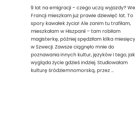
wpisie
9 lat na emigracji – czego uczą wyjazdy? W
Czy
Francji mieszkam już prawie dziewięć lat. To
wróciłabym
do
spory kawałek życia! Ale zanim tu trafiłam,
Polski
mieszkałam w Hiszpanii – tam robiłam
po
magisterkę, później spędziłam kilka miesięc
9
w Szwecji. Zawsze ciągnęło mnie do
latach
życia
poznawania innych kultur, języków i tego, jak
we
wygląda życie gdzieś indziej. Studiowałam
Francji?
kulturę śródziemnomorską, przez …