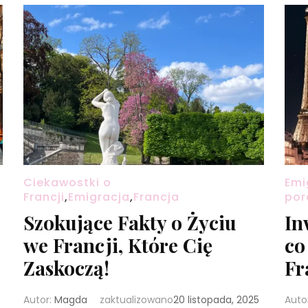
Ciekawostki o
Emi
Francji
,
Emigracja
,
Francja
por
Szokujące Fakty o Życiu
In
we Francji, Które Cię
co
Zaskoczą!
Fr
Autor:
Magda
zaktualizowano
20 listopada, 2025
Auto