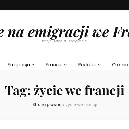
e na emigracji we Fr
Paryż, Francja i emigracja
Emigracja
Francja
Podróże
O mnie
Tag:
życie we francji
Strona główna
/
życie we francji