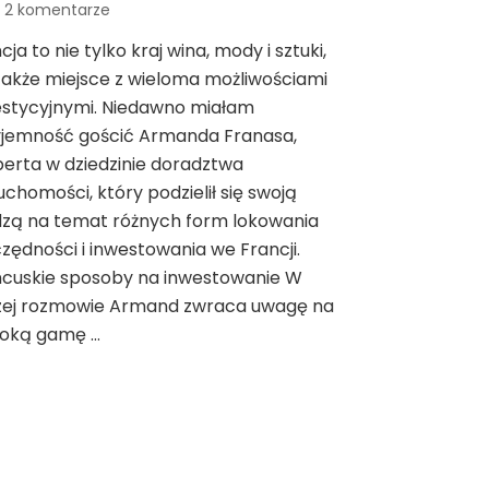
do
2 komentarze
Inwestycje
cja to nie tylko kraj wina, mody i sztuki,
we
także miejsce z wieloma możliwościami
Francji:
w
estycyjnymi. Niedawno miałam
co
yjemność gościć Armanda Franasa,
warto
erta w dziedzinie doradztwa
inwestować
uchomości, który podzielił się swoją
we
Francji
dzą na temat różnych form lokowania
zędności i inwestowania we Francji.
ncuskie sposoby na inwestowanie W
zej rozmowie Armand zwraca uwagę na
roką gamę …