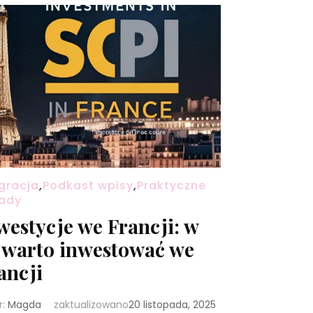
gracja
,
Podkast wpisy
,
Praktyczne
ady
westycje we Francji: w
 warto inwestować we
ancji
r:
Magda
zaktualizowano
20 listopada, 2025