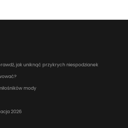
awdź, jak uniknąć przykrych niespodzianek
erwować?
 miłośników mody
zacja 2026