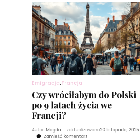
Emigracja
,
Francja
Czy wróciłabym do Polski
po 9 latach życia we
Francji?
Autor:
Magda
zaktualizowano
20 listopada, 2025
we
Zamieść komentarz