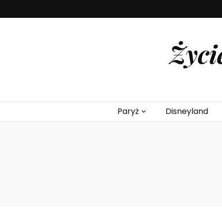
Życi
Paryż
Disneyland