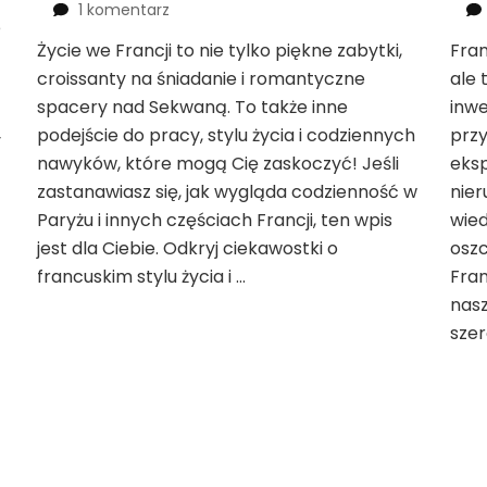
do
1 komentarz
e
Szokujące
Życie we Francji to nie tylko piękne zabytki,
Fran
Fakty
croissanty na śniadanie i romantyczne
o
ale 
Życiu
spacery nad Sekwaną. To także inne
inw
we
podejście do pracy, stylu życia i codziennych
prz
y
Francji,
nawyków, które mogą Cię zaskoczyć! Jeśli
eksp
Które
zastanawiasz się, jak wygląda codzienność w
nier
Cię
Zaskoczą!
Paryżu i innych częściach Francji, ten wpis
wie
jest dla Ciebie. Odkryj ciekawostki o
oszc
francuskim stylu życia i …
Fra
nas
sze