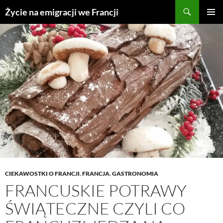
Przejdź
Życie na emigracji we Francji
do
MENU
treści
GŁÓWN
CIEKAWOSTKI O FRANCJI
,
FRANCJA
,
GASTRONOMIA
FRANCUSKIE POTRAWY
ŚWIĄTECZNE CZYLI CO