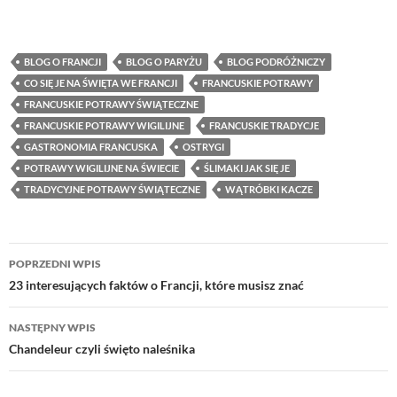
BLOG O FRANCJI
BLOG O PARYŻU
BLOG PODRÓŻNICZY
CO SIĘ JE NA ŚWIĘTA WE FRANCJI
FRANCUSKIE POTRAWY
FRANCUSKIE POTRAWY ŚWIĄTECZNE
FRANCUSKIE POTRAWY WIGILIJNE
FRANCUSKIE TRADYCJE
GASTRONOMIA FRANCUSKA
OSTRYGI
POTRAWY WIGILIJNE NA ŚWIECIE
ŚLIMAKI JAK SIĘ JE
TRADYCYJNE POTRAWY ŚWIĄTECZNE
WĄTRÓBKI KACZE
Nawigacja
POPRZEDNI WPIS
wpisu
23 interesujących faktów o Francji, które musisz znać
NASTĘPNY WPIS
Chandeleur czyli święto naleśnika