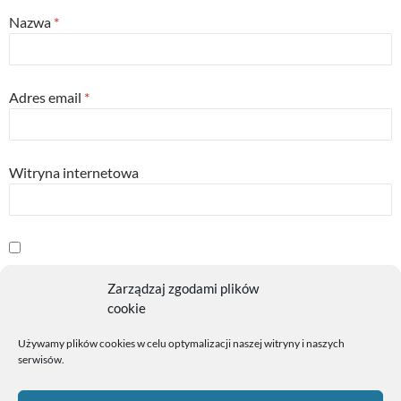
Nazwa
*
Adres email
*
Witryna internetowa
Powiadom mnie o kolejnych komentarzach przez email.
Zarządzaj zgodami plików
cookie
Powiadom mnie o nowych wpisach przez email.
Używamy plików cookies w celu optymalizacji naszej witryny i naszych
serwisów.