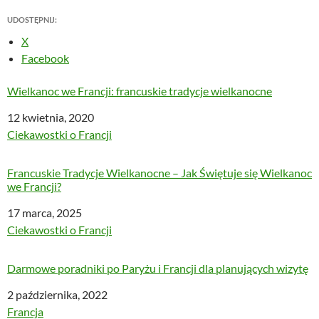
UDOSTĘPNIJ:
X
Facebook
Wielkanoc we Francji: francuskie tradycje wielkanocne
Data
12 kwietnia, 2020
W odniesieniu do
Ciekawostki o Francji
Francuskie Tradycje Wielkanocne – Jak Świętuje się Wielkanoc
we Francji?
Data
17 marca, 2025
W odniesieniu do
Ciekawostki o Francji
Darmowe poradniki po Paryżu i Francji dla planujących wizytę
Data
2 października, 2022
W odniesieniu do
Francja