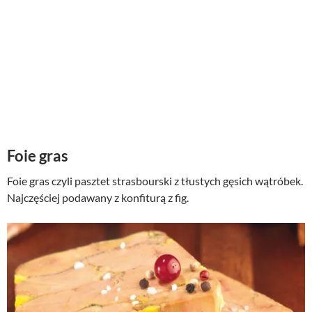
Foie gras
Foie gras czyli pasztet strasbourski z tłustych gęsich wątróbek.
Najczęściej podawany z konfiturą z fig.