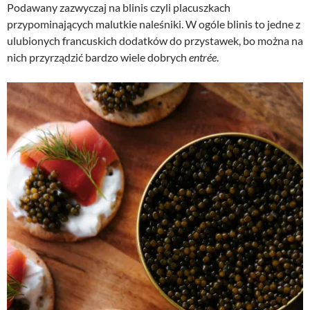
Podawany zazwyczaj na blinis czyli placuszkach
przypominających malutkie naleśniki. W ogóle blinis to jedne z
ulubionych francuskich dodatków do przystawek, bo można na
nich przyrządzić bardzo wiele dobrych
entrée
.