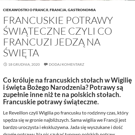
CIEKAWOSTKI O FRANCJI
,
FRANCJA
,
GASTRONOMIA
FRANCUSKIE POTRAWY
ŚWIĄTECZNE CZYLI CO
FRANCUZI JEDZĄ NA
ŚWIĘTA
18 GRUDNIA, 2020
DODAJ KOMENTARZ
Co króluje na francuskich stołach w Wigilię
i święta Bożego Narodzenia? Potrawy są
zupełnie inne niż te na polskich stołach.
Francuskie potrawy świąteczne.
Le Reveillon czyli Wigilia po francusku to rodzinny czas, który
spędza się w gronie najbliższych. Sama wigilia we Francji jest
bardzo uroczysta i ekskluzywna. Jada się wyszukane i dość
drogie potrawy. Na nic szukać typowo polskich potraw,