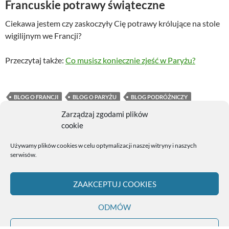
Francuskie potrawy świąteczne
Ciekawa jestem czy zaskoczyły Cię potrawy królujące na stole
wigilijnym we Francji?
Przeczytaj także:
Co musisz koniecznie zjeść w Paryżu?
BLOG O FRANCJI
BLOG O PARYŻU
BLOG PODRÓŻNICZY
CO SIĘ JE NA ŚWIĘTA WE FRANCJI
FRANCUSKIE POTRAWY
Zarządzaj zgodami plików
FRANCUSKIE POTRAWY ŚWIĄTECZNE
cookie
FRANCUSKIE POTRAWY WIGILIJNE
FRANCUSKIE TRADYCJE
Używamy plików cookies w celu optymalizacji naszej witryny i naszych
GASTRONOMIA FRANCUSKA
OSTRYGI
serwisów.
POTRAWY WIGILIJNE NA ŚWIECIE
ŚLIMAKI JAK SIĘ JE
TRADYCYJNE POTRAWY ŚWIĄTECZNE
WĄTRÓBKI KACZE
ZAAKCEPTUJ COOKIES
ODMÓW
Polityka plików cookies (EU)
Dumnie wspierane przez WordPress