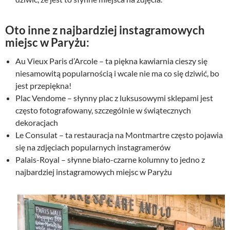
y
n
n
o
Oto inne z najbardziej instagramowych
o
s
miejsc w Paryżu:
s
i
i
:
Au Vieux Paris d’Arcole – ta piękna kawiarnia cieszy się
ł
3
niesamowitą popularnością i wcale nie ma co się dziwić, bo
a
9
jest przepiękna!
:
,
Plac Vendome – słynny plac z luksusowymi sklepami jest
5
0
często fotografowany, szczególnie w świątecznych
0
0
dekoracjach
,
Le Consulat – ta restauracja na Montmartre często pojawia
0
z
0
ł
się na zdjęciach popularnych instagramerów
.
Palais-Royal – słynne biało-czarne kolumny to jedno z
z
najbardziej instagramowych miejsc w Paryżu
ł
.