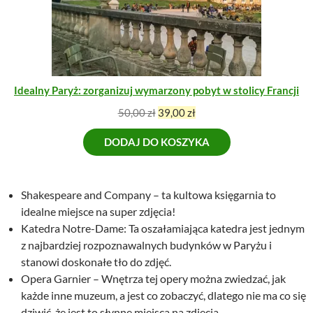
w
y
O
y
n
M
n
o
O
o
s
C
s
i
J
I
i
:
Idealny Paryż: zorganizuj wymarzony pobyt w stolicy Francji
ł
2
a
9
P
A
50,00
zł
39,00
zł
:
,
i
k
3
0
DODAJ DO KOSZYKA
e
t
9
0
r
u
,
w
a
0
z
o
l
Shakespeare and Company – ta kultowa księgarnia to
0
ł
t
n
idealne miejsce na super zdjęcia!
.
n
a
Katedra Notre-Dame: Ta oszałamiająca katedra jest jednym
z
a
c
z najbardziej rozpoznawalnych budynków w Paryżu i
ł
c
e
stanowi doskonałe tło do zdjęć.
.
e
n
Opera Garnier – Wnętrza tej opery można zwiedzać, jak
n
a
każde inne muzeum, a jest co zobaczyć, dlatego nie ma co się
a
w
dziwić, że jest to słynne miejsca na zdjęcia.
w
y