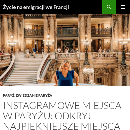
Przejdź
Życie na emigracji we Francji
do
MENU
treści
GŁÓWN
PARYŻ
,
ZWIEDZANIE PARYŻA
INSTAGRAMOWE MIEJSCA
W PARYŻU: ODKRYJ
NAJPIĘKNIEJSZE MIEJSCA