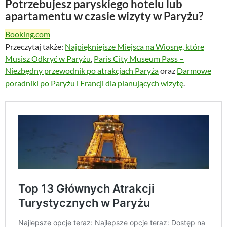
Potrzebujesz paryskiego hotelu lub
apartamentu w czasie wizyty w Paryżu?
Booking.com
Przeczytaj także:
Najpiękniejsze Miejsca na Wiosnę, które
Musisz Odkryć w Paryżu
,
Paris City Museum Pass –
Niezbędny przewodnik po atrakcjach Paryża
oraz
Darmowe
poradniki po Paryżu i Francji dla planujących wizytę
.