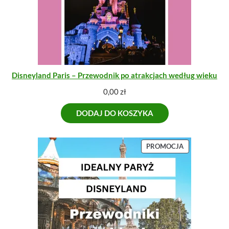
Disneyland Paris – Przewodnik po atrakcjach według wieku
0,00
zł
DODAJ DO KOSZYKA
P
PROMOCJA
R
O
D
U
K
T
W
P