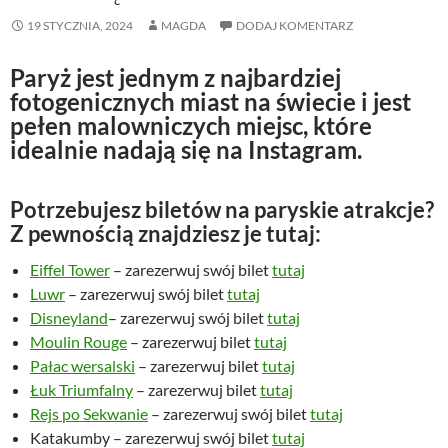
19 STYCZNIA, 2024
MAGDA
DODAJ KOMENTARZ
Paryż jest jednym z najbardziej
fotogenicznych miast na świecie i jest
pełen malowniczych miejsc, które
idealnie nadają się na Instagram.
Potrzebujesz biletów na paryskie atrakcje?
Z pewnością znajdziesz je tutaj:
Eiffel Tower
– zarezerwuj swój bilet
tutaj
Luwr
– zarezerwuj swój bilet
tutaj
Disneyland
– zarezerwuj swój bilet
tutaj
Moulin Rouge
– zarezerwuj bilet
tutaj
Pałac wersalski
– zarezerwuj bilet
tutaj
Łuk Triumfalny
– zarezerwuj bilet
tutaj
Rejs po Sekwanie
– zarezerwuj swój bilet
tutaj
Katakumby – zarezerwuj swój bilet
tutaj