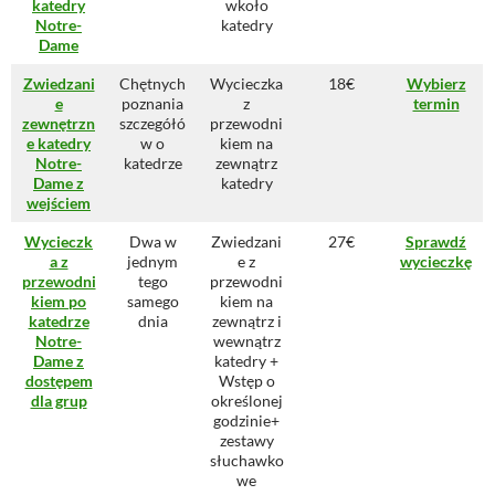
katedry
wkoło
Notre-
katedry
Dame
Zwiedzani
Chętnych
Wycieczka
18€
Wybierz
e
poznania
z
termin
zewnętrzn
szczegółó
przewodni
e katedry
w o
kiem na
Notre-
katedrze
zewnątrz
Dame z
katedry
wejściem
Wycieczk
Dwa w
Zwiedzani
27€
Sprawdź
a z
jednym
e z
wycieczkę
przewodni
tego
przewodni
kiem po
samego
kiem na
katedrze
dnia
zewnątrz i
Notre-
wewnątrz
Dame z
katedry +
dostępem
Wstęp o
dla grup
określonej
godzinie+
zestawy
słuchawko
we