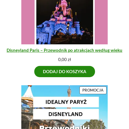
Disneyland Paris – Przewodnik po atrakcjach według wieku
0,00
zł
DODAJ DO KOSZYKA
P
PROMOCJA
R
O
D
U
K
T
W