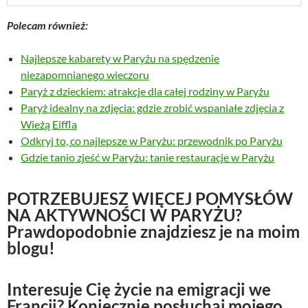
Polecam również:
Najlepsze kabarety w Paryżu na spędzenie
niezapomnianego wieczoru
Paryż z dzieckiem: atrakcje dla całej rodziny w Paryżu
Paryż idealny na zdjęcia: gdzie zrobić wspaniałe zdjęcia z
Wieżą Eiffla
Odkryj to, co najlepsze w Paryżu: przewodnik po Paryżu
Gdzie tanio zjeść w Paryżu: tanie restauracje w Paryżu
POTRZEBUJESZ WIĘCEJ POMYSŁÓW
NA AKTYWNOŚCI W PARYŻU?
Prawdopodobnie znajdziesz je na moim
blogu!
Interesuje Cię życie na emigracji we
Francji? Koniecznie posłuchaj mojego