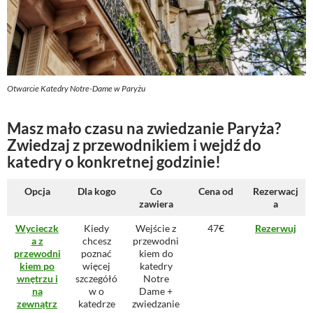
Otwarcie Katedry Notre-Dame w Paryżu
Masz mało czasu na zwiedzanie Paryża?
Zwiedzaj z przewodnikiem i wejdź do
katedry o konkretnej godzinie!
Opcja
Dla kogo
Co
Cena od
Rezerwacj
zawiera
a
Wycieczk
Kiedy
Wejście z
47€
Rezerwuj
a z
chcesz
przewodni
przewodni
poznać
kiem do
kiem po
więcej
katedry
wnętrzu i
szczegółó
Notre
na
w o
Dame +
zewnątrz
katedrze
zwiedzanie