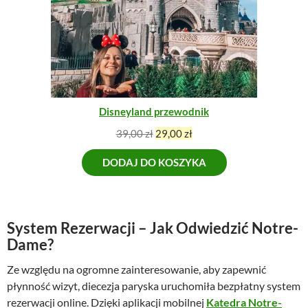
P
a
w
R
w
y
O
y
n
M
n
o
O
o
s
C
s
i
J
I
i
:
Disneyland przewodnik
ł
6
a
8
P
A
39,00
zł
29,00
zł
:
,
i
k
8
0
DODAJ DO KOSZYKA
e
t
9
0
r
u
,
w
a
0
z
o
l
0
ł
t
n
System Rezerwacji – Jak Odwiedzić Notre-
.
n
a
Dame?
z
a
c
ł
Ze względu na ogromne zainteresowanie, aby zapewnić
c
e
.
e
n
płynność wizyt, diecezja paryska uruchomiła bezpłatny system
n
a
rezerwacji online. Dzięki aplikacji mobilnej
Katedra Notre-