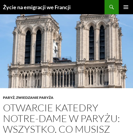
Przejdź
Życie na emigracji we Francji
do
MENU
treści
GŁÓWN
PARYŻ
,
ZWIEDZANIE PARYŻA
OTWARCIE KATEDRY
NOTRE-DAME W PARYŻU:
WSZYSTKO, CO MUSISZ