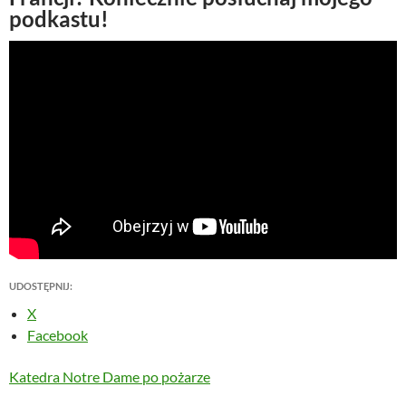
podkastu!
UDOSTĘPNIJ:
X
Facebook
Katedra Notre Dame po pożarze