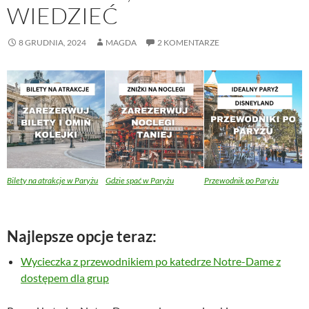
WIEDZIEĆ
8 GRUDNIA, 2024
MAGDA
2 KOMENTARZE
Bilety na atrakcje w Paryżu
Gdzie spać w Paryżu
Przewodnik po Paryżu
Najlepsze opcje teraz:
Wycieczka z przewodnikiem po katedrze Notre-Dame z
dostępem dla grup