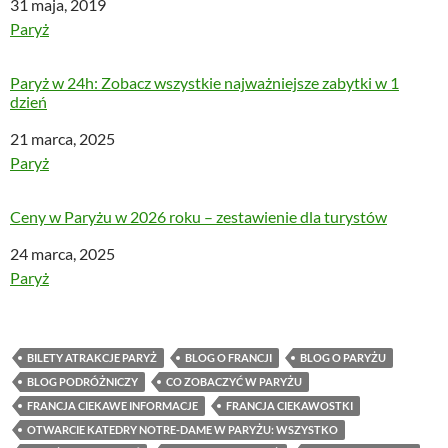
Data
31 maja, 2019
W odniesieniu do
Paryż
Paryż w 24h: Zobacz wszystkie najważniejsze zabytki w 1
dzień
Data
21 marca, 2025
W odniesieniu do
Paryż
Ceny w Paryżu w 2026 roku – zestawienie dla turystów
Data
24 marca, 2025
W odniesieniu do
Paryż
BILETY ATRAKCJE PARYŻ
BLOG O FRANCJI
BLOG O PARYŻU
BLOG PODRÓŻNICZY
CO ZOBACZYĆ W PARYŻU
FRANCJA CIEKAWE INFORMACJE
FRANCJA CIEKAWOSTKI
OTWARCIE KATEDRY NOTRE-DAME W PARYŻU: WSZYSTKO