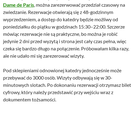
a
w
Dame de Paris
, można zarezerwować przedział czasowy na
w
y
zwiedzanie. Rezerwacje otwierają się z 48-godzinnym
y
n
wyprzedzeniem, a dostęp do katedry będzie możliwy od
n
o
poniedziałku do piątku w godzinach 15:30–22:00. Szczerze
o
s
mówiąc rezerwacje nie są praktyczne, bo można je robić
s
i
jedynie 2 dni przed wyzytą i strona jest cały czas pełna, więc
i
:
czeka się bardzo długo na połączenie. Próbowałam kilka razy,
ł
2
ale nie udało mi się zarezerować wizyty.
a
9
:
,
3
0
Pod sklepieniami odnowionej katedry jednocześnie może
9
0
przebywać do 3000 osób. Wizyty odbywają się w 30-
,
minutowych slotach. Po dokonaniu rezerwacji otrzymasz bilet
0
z
cyfrowy, który należy przedstawić przy wejściu wraz z
0
ł
dokumentem tożsamości.
.
z
ł
.