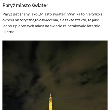
Paryż miasto świateł
Paryż jest znany jako „Miasto świateł”. Wynika to nie tylko z
okresu historycznego oświecenia, ale także z faktu, że jako
jedno z pierwszych miast na świecie zainstalowało latarnie
uliczne.