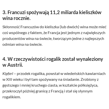
3. Francuzi spożywają 11,2 miliarda kieliszków
wina rocznie.
Skłonność Francuzów do kieliszka (lub dwóch) wina może mieć
coś wspólnego z faktem, że Francja jest jednym z największych
producentów wina na świecie, tworzącym jedne z najlepszych
odmian wina na świecie.
4. W rzeczywistości rogalik został wynaleziony
w Austrii.
Kipferl
– przodek rogalika, powstał w wiedeńskich kawiarniach
w XIII wieku i był tam spożywany na śniadanie. Zrobiony z
gęstszego i mniej kruchego ciasta, w kształcie półksiężyca,
przekroczył później granicę z Francją i stał się słynnym
rogalikiem.