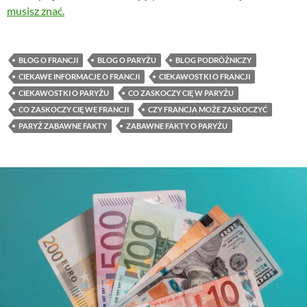
musisz znać.
BLOG O FRANCJI
BLOG O PARYŻU
BLOG PODRÓŻNICZY
CIEKAWE INFORMACJE O FRANCJI
CIEKAWOSTKI O FRANCJI
CIEKAWOSTKI O PARYŻU
CO ZASKOCZY CIĘ W PARYŻU
CO ZASKOCZY CIĘ WE FRANCJI
CZY FRANCJA MOŻE ZASKOCZYĆ
PARYŻ ZABAWNE FAKTY
ZABAWNE FAKTY O PARYŻU