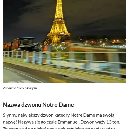
Zabawne fakty o Paryżu
Nazwa dzwonu Notre Dame
Słynny, największy dzwon katedry Notre Dame ma swoją
nazwę! Nazywa się go czule Emmanuel. Dzwon waży 13 ton.
Towarzyszył on niektórym z najważniejszych wydarzeń w