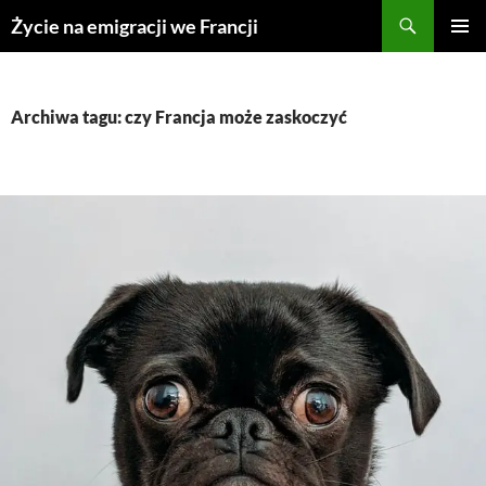
Przejdź
Życie na emigracji we Francji
do
MENU
treści
GŁÓWN
Archiwa tagu: czy Francja może zaskoczyć