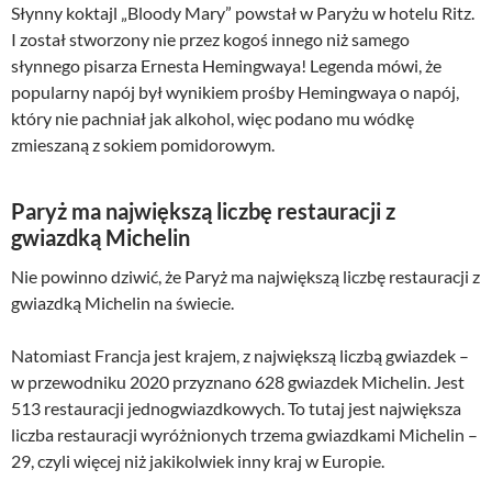
Słynny koktajl „Bloody Mary” powstał w Paryżu w hotelu Ritz.
I został stworzony nie przez kogoś innego niż samego
słynnego pisarza Ernesta Hemingwaya! Legenda mówi, że
popularny napój był wynikiem prośby Hemingwaya o napój,
który nie pachniał jak alkohol, więc podano mu wódkę
zmieszaną z sokiem pomidorowym.
Paryż ma największą liczbę restauracji z
gwiazdką Michelin
Nie powinno dziwić, że Paryż ma największą liczbę restauracji z
gwiazdką Michelin na świecie.
Natomiast Francja jest krajem, z największą liczbą gwiazdek –
w przewodniku 2020 przyznano 628 gwiazdek Michelin. Jest
513 restauracji jednogwiazdkowych. To tutaj jest największa
liczba restauracji wyróżnionych trzema gwiazdkami Michelin –
29, czyli więcej niż jakikolwiek inny kraj w Europie.