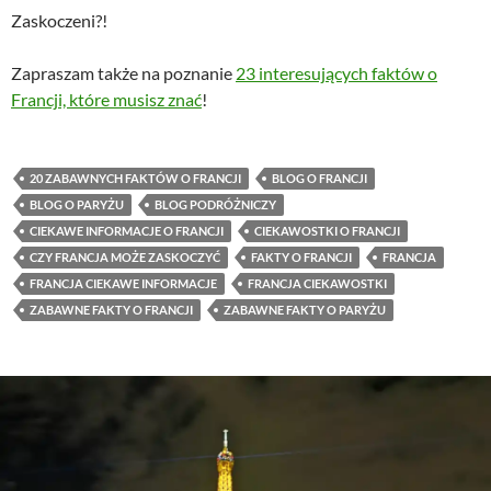
Zaskoczeni?!
Zapraszam także na poznanie
23 interesujących faktów o
Francji, które musisz znać
!
20 ZABAWNYCH FAKTÓW O FRANCJI
BLOG O FRANCJI
BLOG O PARYŻU
BLOG PODRÓŻNICZY
CIEKAWE INFORMACJE O FRANCJI
CIEKAWOSTKI O FRANCJI
CZY FRANCJA MOŻE ZASKOCZYĆ
FAKTY O FRANCJI
FRANCJA
FRANCJA CIEKAWE INFORMACJE
FRANCJA CIEKAWOSTKI
ZABAWNE FAKTY O FRANCJI
ZABAWNE FAKTY O PARYŻU