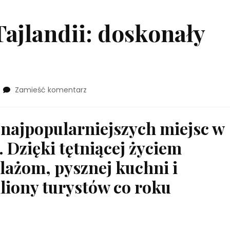
ajlandii: doskonały
we
Zamieść komentarz
wpisie
Dwa
tygodnie
z najpopularniejszych miejsc w
w
. Dzięki tętniącej życiem
Tajlandii:
doskonały
lażom, pysznej kuchni i
plan
podróży
liony turystów co roku