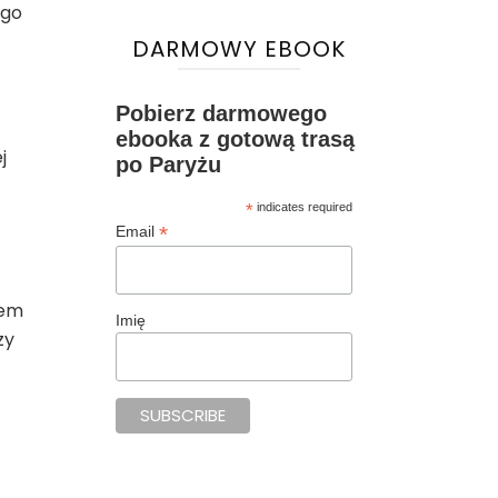
ego
DARMOWY EBOOK
Pobierz darmowego
ebooka z gotową trasą
j
po Paryżu
*
indicates required
*
Email
tem
Imię
zy