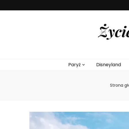
Życi
Paryż
Disneyland
Strona g