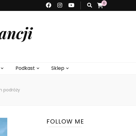
0
ancji
Podkast
Sklep
an podróży
FOLLOW ME