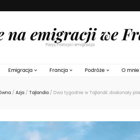
e na emigracji we Fr
Paryż, Francja i emigracja
Emigracja
Francja
Podróże
O mnie
łówna
/
Azja
/
Tajlandia
/
Dwa tygodnie w Tajlandii: doskonały pl