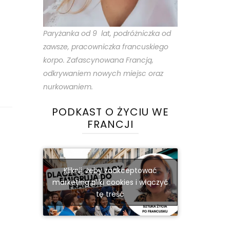
Paryżanka od 9 lat, podróżniczka od
zawsze, pracowniczka francuskiego
korpo. Zafascynowana Francją,
odkrywaniem nowych miejsc oraz
nurkowaniem.
PODKAST O ŻYCIU WE
FRANCJI
Kliknij, żeby zaakceptować
marketing pliki cookies i włączyć
tę treść