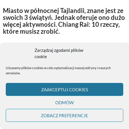
Miasto w północnej Tajlandii, znane jest ze
swoich 3 świątyń. Jednak oferuje ono dużo
więcej aktywności. Chiang Rai: 10 rzeczy,
które musisz zrobić.
Zwiedzić Niebieską świątynię
Zarządzaj zgodami plików
cookie
Tak, niebieską, a nie w pierwszej kolejności Białą Świątynię.
Niebieska jest przepiękna, autentyczna, a przede wszystkim
Używamy plików cookies w celu optymalizacji naszej witryny i naszych
nie tak oblegana przez turystów. Przepiękny odcień
serwisów.
niebieskiego koloru, który dominuje zarówno w środku, jak i na
zewnątrz świątyni, tworzy magiczną całość. To zdecydowanie
ZAAKCEPTUJ COOKIES
moja ulubiona świątynia w Tajlandii.
ODMÓW
ZOBACZ PREFERENCJE