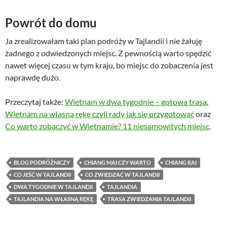
Powrót do domu
Ja zrealizowałam taki plan podróży w Tajlandii i nie żałuję
żadnego z odwiedzonych miejsc. Z pewnością warto spędzić
nawet więcej czasu w tym kraju, bo miejsc do zobaczenia jest
naprawdę dużo.
Przeczytaj także:
Wietnam w dwa tygodnie – gotowa trasa
,
Wietnam na własną rękę czyli rady jak się przygotować
oraz
Co warto zobaczyć w Wietnamie? 11 niesamowitych miejsc
.
BLOG PODRÓŻNICZY
CHIANG MAI CZY WARTO
CHIANG RAI
CO JEŚĆ W TAJLANDII
CO ZWIEDZAĆ W TAJLANDII
DWA TYGODNIE W TAJLANDII
TAJLANDIA
TAJLANDIA NA WŁASNĄ RĘKĘ
TRASA ZWIEDZANIA TAJLANDII