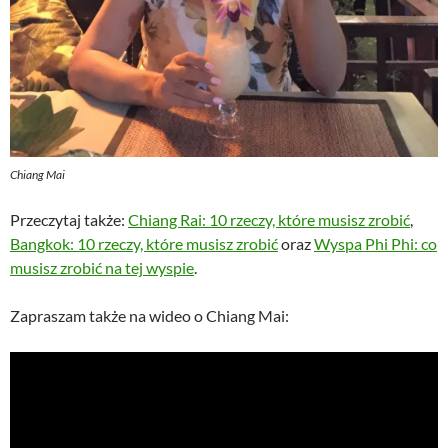
Chiang Mai
Przeczytaj także:
Chiang Rai: 10 rzeczy, które musisz zrobić
,
Bangkok: 10 rzeczy, które musisz zrobić
oraz
Wyspa Phi Phi: co
musisz zrobić na tej wyspie
.
Zapraszam także na wideo o Chiang Mai: