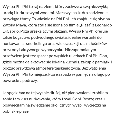
Wyspa Phi Phi to raj na ziemi, który zachwyca swą niezwykłą
urodą i turkusowymi wodami. Mała wyspa, która codziennie
przyciąga tłumy. To właśnie na Phi Phi Leh znajduje się słynna
Zatoka Maya, która stała się ikoną po filmie „Plaża” z Leonardo
DiCaprio. Poza urzekającymi plażami, Wyspa Phi Phi oferuje
także bogactwo podwodnego świata, idealne warunki do
nurkowania i snorkelingu oraz wiele atrakcji dla miłośników
przyrody i aktywnego wypoczynku. Niezapomnianym
przeżyciem jest też spacer po wąskich uliczkach Phi Phi Don,
gdzie można delektować się lokalną kuchnią, zakupić pamiątki i
poczuć prawdziwą atmosferę tajskiego życia. Bez wątpienia
Wyspa Phi Phi to miejsce, które zapada w pamięć na długo po
powrocie z podróży.
Ja spędziłam na tej wyspie dłużej, niż planowałam i zrobiłam
sobie tam kurs nurkowania, który trwał 3 dni. Resztę czasu
poświeciłam na zwiedzanie okolicznych wysp i wycieczki na
pobliskie plaże.