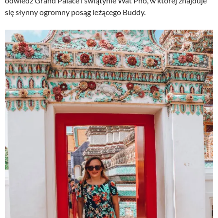
odwiedź Grand Palace i świątynie Wat Pho, w której znajduje
się słynny ogromny posąg leżącego Buddy.