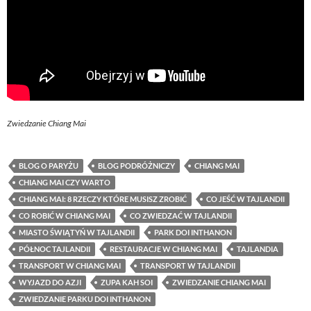
Zwiedzanie Chiang Mai
BLOG O PARYŻU
BLOG PODRÓŻNICZY
CHIANG MAI
CHIANG MAI CZY WARTO
CHIANG MAI: 8 RZECZY KTÓRE MUSISZ ZROBIĆ
CO JEŚĆ W TAJLANDII
CO ROBIĆ W CHIANG MAI
CO ZWIEDZAĆ W TAJLANDII
MIASTO ŚWIĄTYŃ W TAJLANDII
PARK DOI INTHANON
PÓŁNOC TAJLANDII
RESTAURACJE W CHIANG MAI
TAJLANDIA
TRANSPORT W CHIANG MAI
TRANSPORT W TAJLANDII
WYJAZD DO AZJI
ZUPA KAH SOI
ZWIEDZANIE CHIANG MAI
ZWIEDZANIE PARKU DOI INTHANON