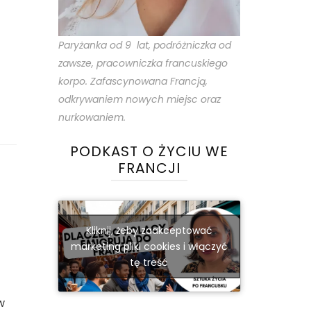
Paryżanka od 9 lat, podróżniczka od
zawsze, pracowniczka francuskiego
korpo. Zafascynowana Francją,
odkrywaniem nowych miejsc oraz
nurkowaniem.
PODKAST O ŻYCIU WE
FRANCJI
Kliknij, żeby zaakceptować
marketing pliki cookies i włączyć
tę treść
w