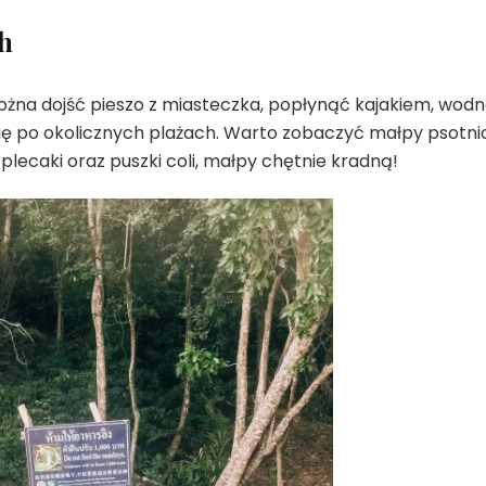
h
ożna dojść pieszo z miasteczka, popłynąć kajakiem, wod
ię po okolicznych plażach. Warto zobaczyć małpy psotni
plecaki oraz puszki coli, małpy chętnie kradną!