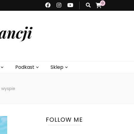
0
ancji
Podkast
Sklep
j wyspie
FOLLOW ME