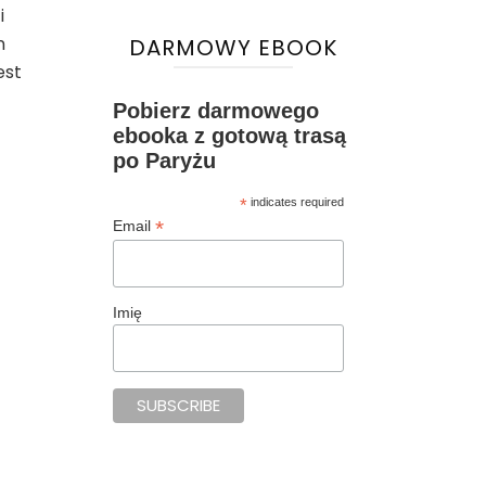
i
n
DARMOWY EBOOK
est
Pobierz darmowego
ebooka z gotową trasą
po Paryżu
*
indicates required
*
Email
Imię