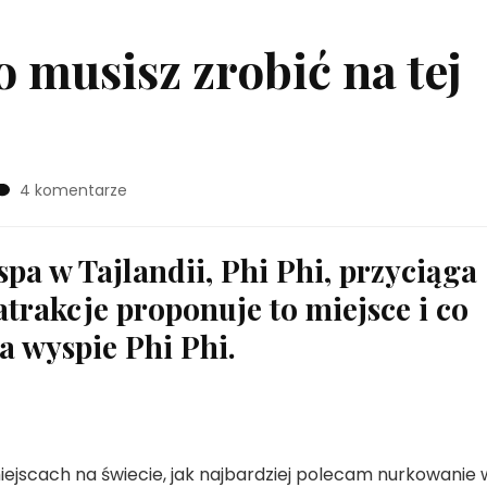
 musisz zrobić na tej
do
4 komentarze
Wyspa
Phi
Phi:
a w Tajlandii, Phi Phi, przyciąga
co
atrakcje proponuje to miejsce i co
musisz
zrobić
a wyspie Phi Phi.
na
tej
wyspie
iejscach na świecie, jak najbardziej polecam nurkowanie 