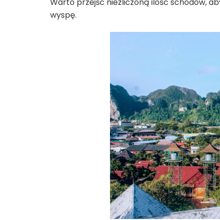
Warto przejść niezliczoną ilość schodów, a
wyspę.