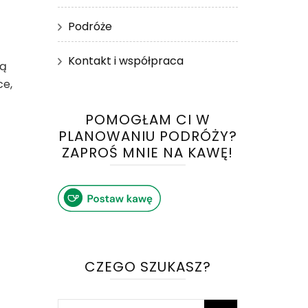
Podróże
Kontakt i współpraca
ną
ce,
POMOGŁAM CI W
PLANOWANIU PODRÓŻY?
ZAPROŚ MNIE NA KAWĘ!
CZEGO SZUKASZ?