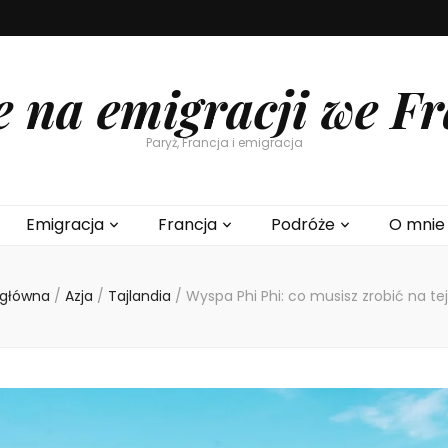
e na emigracji we Fr
Paryż, Francja i emigracja
Emigracja
Francja
Podróże
O mnie
 główna
/
Azja
/
Tajlandia
/
Wyspa Phi Phi: co musisz zrobić na te