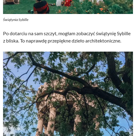
Świątynia Sybille
Po dotarciu na sam szczyt, mogłam zobaczyć świątynię Sybille
z bliska. To naprawdę przepiękne dzieło architektoniczne.