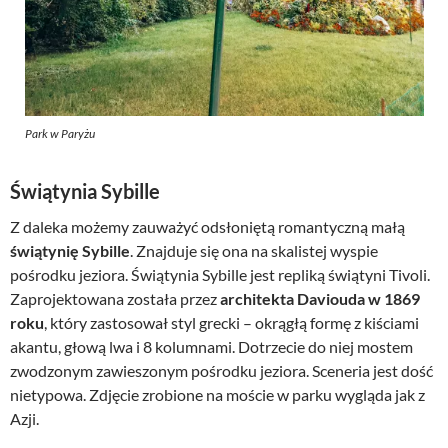
Park w Paryżu
Świątynia Sybille
Z daleka możemy zauważyć odsłoniętą romantyczną małą
świątynię Sybille
. Znajduje się ona na skalistej wyspie
pośrodku jeziora. Świątynia Sybille jest repliką świątyni Tivoli.
Zaprojektowana została przez
architekta Daviouda w 1869
roku
, który zastosował styl grecki – okrągłą formę z kiściami
akantu, głową lwa i 8 kolumnami. Dotrzecie do niej mostem
zwodzonym zawieszonym pośrodku jeziora. Sceneria jest dość
nietypowa. Zdjęcie zrobione na moście w parku wygląda jak z
Azji.