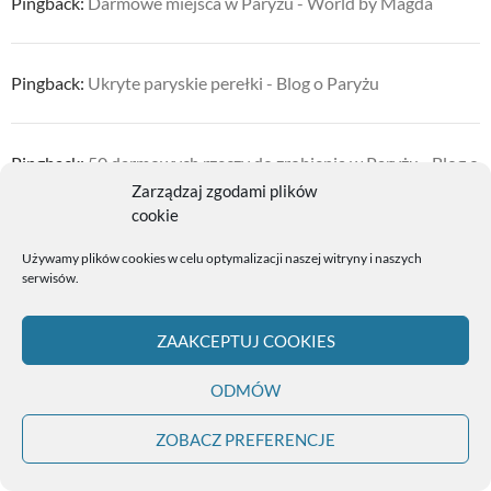
Pingback:
Darmowe miejsca w Paryżu - World by Magda
Pingback:
Ukryte paryskie perełki - Blog o Paryżu
Pingback:
50 darmowych rzeczy do zrobienia w Paryżu - Blog o
Paryżu
Zarządzaj zgodami plików
cookie
Używamy plików cookies w celu optymalizacji naszej witryny i naszych
Pingback:
Darmowe przewodniki po Paryżu i Francji dla
serwisów.
planujących wizytę - Blog o Paryżu
ZAAKCEPTUJ COOKIES
Pingback:
Punkty widokowe w Paryżu czyli gdzie można
ODMÓW
zobaczyć miasto miłości z góry - Blog o Paryżu
ZOBACZ PREFERENCJE
Pingback:
Wielkanoc w Paryżu 2023: czas kwitnących wiśni w