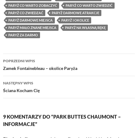
PARYŻ CO WARTO ZOBACZYĆ
PARYŻ CO WARTO ZWIEDZIĆ
PARYŻ CO ZWIEDZAĆ
PARYŻ DARMOWE ATRAKCJE
PARYŻ DARMOWE MIEJSCA
PARYŻ I OKOLICE
PARYŻ MAŁO ZNANE MIEJSCA
PARYŻ NA WŁASNĄ RĘKĘ
PARYŻ ZA DARMO
Nawigacja
POPRZEDNI WPIS
wpisu
Zamek Fontainebleau – okolice Paryża
NASTĘPNY WPIS
Ściana Kocham Cię
9 KOMENTARZY DO “PARK BUTTES CHAUMONT –
INFORMACJE”