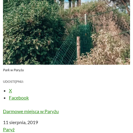
Park w Paryżu
UDOSTĘPNIJ:
X
Facebook
Darmowe miejsca w Paryżu
Data
11 sierpnia, 2019
W odniesieniu do
Paryż