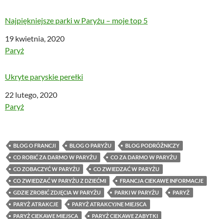
Najpiękniejsze parki w Paryżu – moje top 5
Data
19 kwietnia, 2020
W odniesieniu do
Paryż
Ukryte paryskie perełki
Data
22 lutego, 2020
W odniesieniu do
Paryż
BLOG O FRANCJI
BLOG O PARYŻU
BLOG PODRÓŻNICZY
CO ROBIĆ ZA DARMO W PARYŻU
CO ZA DARMO W PARYŻU
CO ZOBACZYĆ W PARYŻU
CO ZWIEDZAĆ W PARYŻU
CO ZWIEDZAĆ W PARYŻU Z DZIEĆMI
FRANCJA CIEKAWE INFORMACJE
GDZIE ZROBIĆ ZDJĘCIA W PARYŻU
PARKI W PARYŻU
PARYŻ
PARYŻ ATRAKCJE
PARYŻ ATRAKCYJNE MIEJSCA
PARYŻ CIEKAWE MIEJSCA
PARYŻ CIEKAWE ZABYTKI