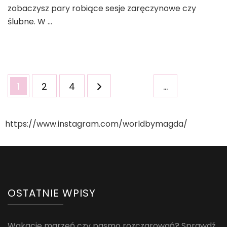
zobaczysz pary robiące sesje zaręczynowe czy
ślubne. W …
Stronicowanie
Strona
Strona
Strona
1
2
4
…
wpisów
https://www.instagram.com/worldbymagda/
OSTATNIE WPISY
Wakacje marzeń czy pasmo rozczarowań? Sprawdź,