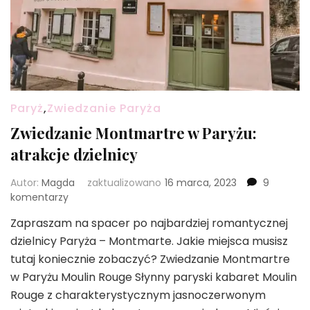
Paryż
,
Zwiedzanie Paryża
Zwiedzanie Montmartre w Paryżu:
atrakcje dzielnicy
Autor:
Magda
zaktualizowano
16 marca, 2023
9
do
komentarzy
Zwiedzanie
Zapraszam na spacer po najbardziej romantycznej
Montmartre
dzielnicy Paryża – Montmarte. Jakie miejsca musisz
w
Paryżu:
tutaj koniecznie zobaczyć? Zwiedzanie Montmartre
atrakcje
w Paryżu Moulin Rouge Słynny paryski kabaret Moulin
dzielnicy
Rouge z charakterystycznym jasnoczerwonym