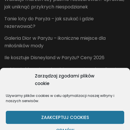
jak uniknąć przykrych niespodzianek
Tanie loty do Paryża – jak szukać i gdzie
rezerwować?
Galeria Dior w Paryżu – ikoniczne miejsce dla
miłośników mody
Ile kosztuje Disneyland w Paryżu? Ceny 2026
Gdzie zjeść w Disneylandzie w Paryżu? Aktualizacja
Zarządzaj zgodami plików
2026
cookie
Używamy plików cookies w celu optymalizacji naszej witryny i
naszych serwisów.
ZAAKCEPTUJ COOKIES
2026Prawa autorskie
Życie na emigracji we Francji
.
Blossom
Pretty | Stworzony przez
Blossom Themes
.Napędzane przez