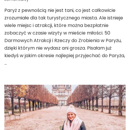
50
Paryż z pewnością nie jest tani, co jest całkowicie
Darmowych
zrozumiałe dla tak turystycznego miasta. Ale istnieje
Atrakcji
i
wiele miejsc i atrakcji, które można bezpłatnie
Rzeczy
zobaczyć w czasie wizyty w mieście miłości. 50
do
Darmowych Atrakcji i Rzeczy do Zrobienia w Paryżu,
Zrobienia
dzięki którym nie wydasz ani grosza. Pisałam już
w
Paryżu
kiedyś w jakim okresie najlepiej przyjechać do Paryża,
…