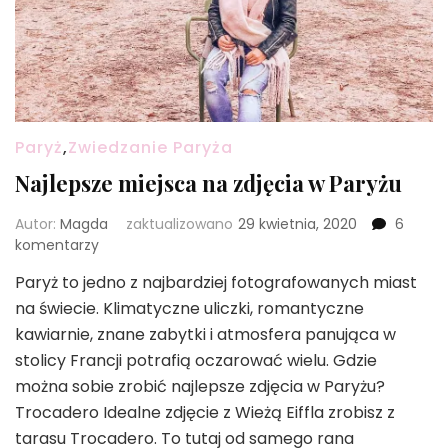
Paryż
,
Zwiedzanie Paryża
Najlepsze miejsca na zdjęcia w Paryżu
Autor:
Magda
zaktualizowano
29 kwietnia, 2020
6
do
komentarzy
Najlepsze
Paryż to jedno z najbardziej fotografowanych miast
miejsca
na świecie. Klimatyczne uliczki, romantyczne
na
zdjęcia
kawiarnie, znane zabytki i atmosfera panująca w
w
stolicy Francji potrafią oczarować wielu. Gdzie
Paryżu
można sobie zrobić najlepsze zdjęcia w Paryżu?
Trocadero Idealne zdjęcie z Wieżą Eiffla zrobisz z
tarasu Trocadero. To tutaj od samego rana