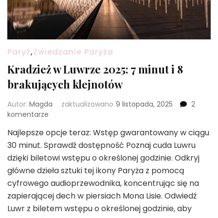
Paryż
,
Zwiedzanie Paryża
Kradzież w Luwrze 2025: 7 minut i 8
brakujących klejnotów
Autor:
Magda
zaktualizowano
9 listopada, 2025
2
do
komentarze
Kradzież
Najlepsze opcje teraz: Wstęp gwarantowany w ciągu
w
30 minut. Sprawdź dostępność Poznaj cuda Luwru
Luwrze
2025:
dzięki biletowi wstępu o określonej godzinie. Odkryj
7
główne dzieła sztuki tej ikony Paryża z pomocą
minut
cyfrowego audioprzewodnika, koncentrując się na
i
zapierającej dech w piersiach Mona Lisie. Odwiedź
8
brakujących
Luwr z biletem wstępu o określonej godzinie, aby
klejnotów