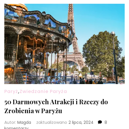
Paryż
,
Zwiedzanie Paryża
50 Darmowych Atrakcji i Rzeczy do
Zrobienia w Paryżu
Autor:
Magda
zaktualizowano
2 lipca, 2024
8
do
komentarzy