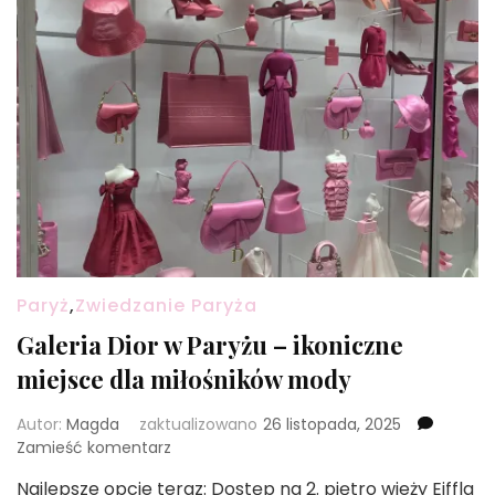
Paryż
,
Zwiedzanie Paryża
Galeria Dior w Paryżu – ikoniczne
miejsce dla miłośników mody
Autor:
Magda
zaktualizowano
26 listopada, 2025
we
Zamieść komentarz
wpisie
Najlepsze opcje teraz: Dostęp na 2. piętro wieży Eiffla
Galeria