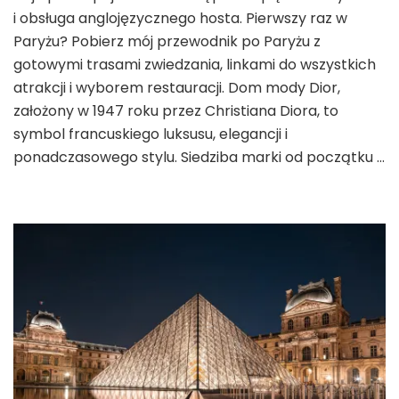
i obsługa anglojęzycznego hosta. Pierwszy raz w
Dior
w
Paryżu? Pobierz mój przewodnik po Paryżu z
Paryżu
gotowymi trasami zwiedzania, linkami do wszystkich
–
atrakcji i wyborem restauracji. Dom mody Dior,
ikoniczne
założony w 1947 roku przez Christiana Diora, to
miejsce
dla
symbol francuskiego luksusu, elegancji i
miłośników
ponadczasowego stylu. Siedziba marki od początku …
mody