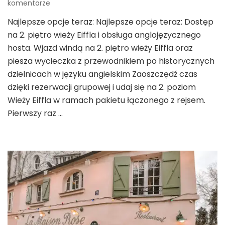
do
komentarze
Top
Najlepsze opcje teraz: Najlepsze opcje teraz: Dostęp
13
na 2. piętro wieży Eiffla i obsługa anglojęzycznego
Głównych
Atrakcji
hosta. Wjazd windą na 2. piętro wieży Eiffla oraz
Turystycznych
piesza wycieczka z przewodnikiem po historycznych
w
dzielnicach w języku angielskim Zaoszczędź czas
Paryżu
dzięki rezerwacji grupowej i udaj się na 2. poziom
Wieży Eiffla w ramach pakietu łączonego z rejsem.
Pierwszy raz …