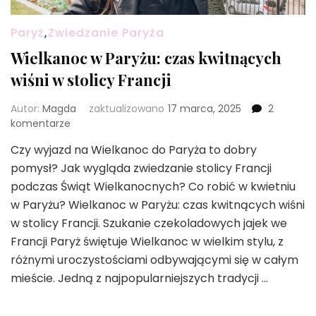
Paryż
,
Zwiedzanie Paryża
Wielkanoc w Paryżu: czas kwitnących
wiśni w stolicy Francji
Autor:
Magda
zaktualizowano
17 marca, 2025
2
do
komentarze
Wielkanoc
Czy wyjazd na Wielkanoc do Paryża to dobry
w
pomysł? Jak wygląda zwiedzanie stolicy Francji
Paryżu:
czas
podczas Świąt Wielkanocnych? Co robić w kwietniu
kwitnących
w Paryżu? Wielkanoc w Paryżu: czas kwitnących wiśni
wiśni
w stolicy Francji. Szukanie czekoladowych jajek we
w
Francji Paryż świętuje Wielkanoc w wielkim stylu, z
stolicy
Francji
różnymi uroczystościami odbywającymi się w całym
mieście. Jedną z najpopularniejszych tradycji …