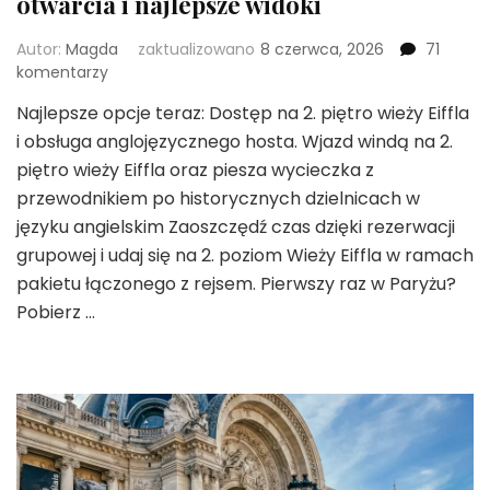
otwarcia i najlepsze widoki
Autor:
Magda
zaktualizowano
8 czerwca, 2026
71
do
komentarzy
Wieża
Najlepsze opcje teraz: Dostęp na 2. piętro wieży Eiffla
Eiffla
i obsługa anglojęzycznego hosta. Wjazd windą na 2.
–
bilety,
piętro wieży Eiffla oraz piesza wycieczka z
ceny
przewodnikiem po historycznych dzielnicach w
2026,
języku angielskim Zaoszczędź czas dzięki rezerwacji
godziny
grupowej i udaj się na 2. poziom Wieży Eiffla w ramach
otwarcia
i
pakietu łączonego z rejsem. Pierwszy raz w Paryżu?
najlepsze
Pobierz …
widoki