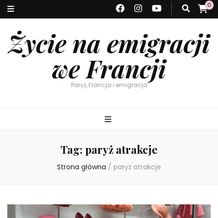
0
Życie na emigracji
we Francji
Paryż, Francja i emigracja
Tag:
paryż atrakcje
Strona główna
/
paryż atrakcje