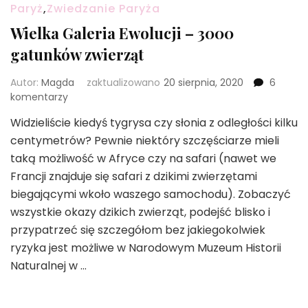
Paryż
,
Zwiedzanie Paryża
Wielka Galeria Ewolucji – 3000
gatunków zwierząt
Autor:
Magda
zaktualizowano
20 sierpnia, 2020
6
do
komentarzy
Wielka
Widzieliście kiedyś tygrysa czy słonia z odległości kilku
Galeria
centymetrów? Pewnie niektóry szczęściarze mieli
Ewolucji
–
taką możliwość w Afryce czy na safari (nawet we
3000
Francji znajduje się safari z dzikimi zwierzętami
gatunków
biegającymi wkoło waszego samochodu). Zobaczyć
zwierząt
wszystkie okazy dzikich zwierząt, podejść blisko i
przypatrzeć się szczegółom bez jakiegokolwiek
ryzyka jest możliwe w Narodowym Muzeum Historii
Naturalnej w …