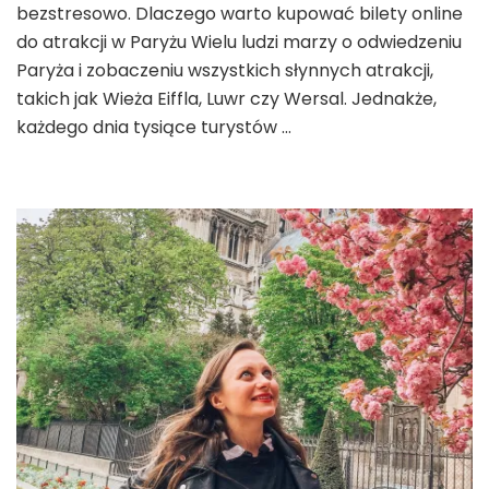
w
bezstresowo. Dlaczego warto kupować bilety online
Paryżu:
do atrakcji w Paryżu Wielu ludzi marzy o odwiedzeniu
kup
Paryża i zobaczeniu wszystkich słynnych atrakcji,
bilety
online
takich jak Wieża Eiffla, Luwr czy Wersal. Jednakże,
2026
każdego dnia tysiące turystów …