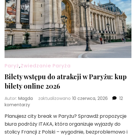
Paryż
,
Zwiedzanie Paryża
Bilety wstępu do atrakcji w Paryżu: kup
bilety online 2026
Autor:
Magda
zaktualizowano
10 czerwca, 2026
12
do
komentarzy
Bilety
Planujesz city break w Paryżu? Sprawdź propozycje
wstępu
biura podróży ITAKA, która organizuje wyjazdy do
do
atrakcji
stolicy Francji z Polski – wygodnie, bezproblemowo i