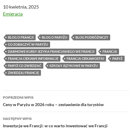
Data
10 kwietnia, 2025
W odniesieniu do
Emigracja
BLOG O FRANCJI
BLOG O PARYŻU
BLOG PODRÓŻNICZY
CO ZOBACZYĆ W PARYŻU
DARMOWE KURSY JEZYKA FRANCUSKIEGO WE FRANCJI
FRANCJA
FRANCJA CIEKAWE INFORMACJE
FRANCJA CIEKAWOSTKI
PARYŻ
PARYŻ CO ZWIEDZAĆ
SZKOŁY JĘZYKOWE W PARYŻU
ZWIEDZAJ FRANCJĘ
Nawigacja
POPRZEDNI WPIS
wpisu
Ceny w Paryżu w 2026 roku – zestawienie dla turystów
NASTĘPNY WPIS
Inwestycje we Francji: w co warto inwestować we Francji