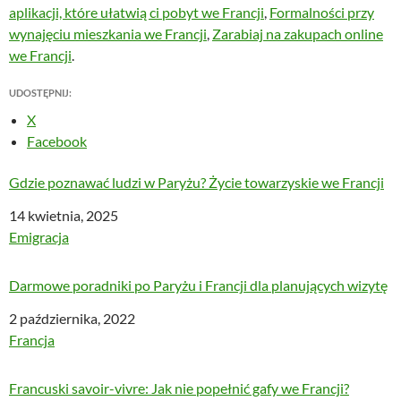
aplikacji, które ułatwią ci pobyt we Francji
,
Formalności przy
wynajęciu mieszkania we Francji
,
Zarabiaj na zakupach online
we Francji
.
UDOSTĘPNIJ:
X
Facebook
Gdzie poznawać ludzi w Paryżu? Życie towarzyskie we Francji
Data
14 kwietnia, 2025
W odniesieniu do
Emigracja
Darmowe poradniki po Paryżu i Francji dla planujących wizytę
Data
2 października, 2022
W odniesieniu do
Francja
Francuski savoir-vivre: Jak nie popełnić gafy we Francji?