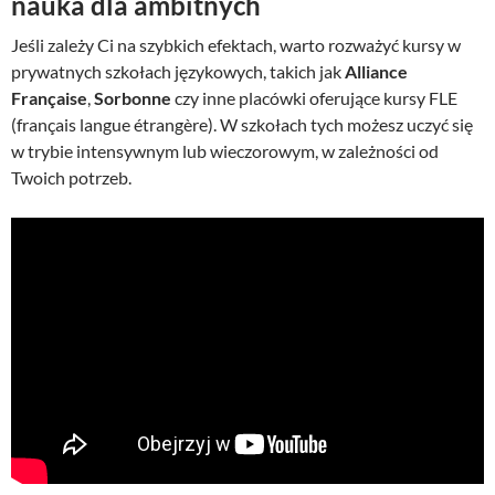
nauka dla ambitnych
Jeśli zależy Ci na szybkich efektach, warto rozważyć kursy w
prywatnych szkołach językowych, takich jak
Alliance
Française
,
Sorbonne
czy inne placówki oferujące kursy FLE
(français langue étrangère). W szkołach tych możesz uczyć się
w trybie intensywnym lub wieczorowym, w zależności od
Twoich potrzeb.