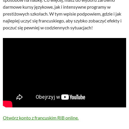
darmowe kursy językowe, jak i intensywne programy w
prestiżowych szkołach. W tym wpisie podpowiem, gdzie i jak
najlepiej uczyć się francuskiego, aby szybko zobaczyć efekty i
poczuć się pewniej w codziennych sytuacjach!
Otwórz konto z francuskim RIB online.