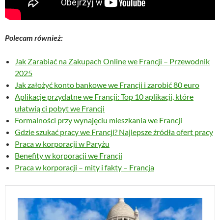
Polecam również:
Jak Zarabiać na Zakupach Online we Francji – Przewodnik
2025
Jak założyć konto bankowe we Francji i zarobić 80 euro
Aplikacje przydatne we Francji: Top 10 aplikacji, które
ułatwią ci pobyt we Francji
Formalności przy wynajęciu mieszkania we Francji
Gdzie szukać pracy we Francji? Najlepsze źródła ofert pracy
Praca w korporacji w Paryżu
Benefity w korporacji we Francji
Praca w korporacji – mity i fakty – Francja