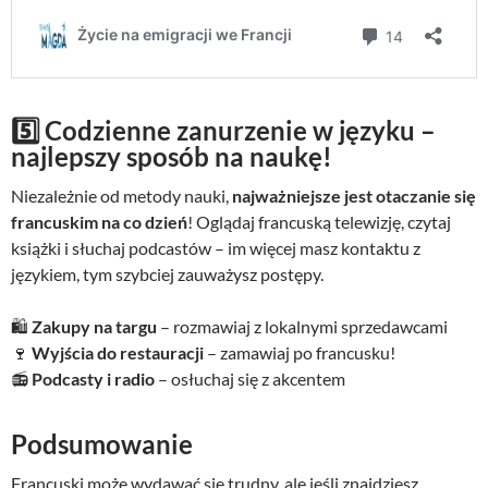
5️⃣ Codzienne zanurzenie w języku –
najlepszy sposób na naukę!
Niezależnie od metody nauki,
najważniejsze jest otaczanie się
francuskim na co dzień
! Oglądaj francuską telewizję, czytaj
książki i słuchaj podcastów – im więcej masz kontaktu z
językiem, tym szybciej zauważysz postępy.
🛍
Zakupy na targu
– rozmawiaj z lokalnymi sprzedawcami
🍷
Wyjścia do restauracji
– zamawiaj po francusku!
📻
Podcasty i radio
– osłuchaj się z akcentem
Podsumowanie
Francuski może wydawać się trudny, ale jeśli znajdziesz