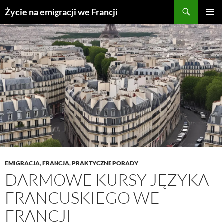
Przejdź
Życie na emigracji we Francji
do
MENU
treści
GŁÓWN
EMIGRACJA
,
FRANCJA
,
PRAKTYCZNE PORADY
DARMOWE KURSY JĘZYKA
FRANCUSKIEGO WE
FRANCJI