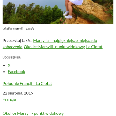
Okolice Marsylii – Cassis
Przeczytaj także:
Marsylia – najpiękniejsze miejsca do
zobaczenia
,
Okolice Marsylii- punkt widokowy
,
La Ciotat
.
UDOSTĘPNIJ:
X
Facebook
Południe Francji – La Ciotat
Data
22 sierpnia, 2019
W odniesieniu do
Francja
Okolice Marsylii- punkt widokowy