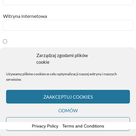
Witryna internetowa
Powiadom mnie o kolejnych komentarzach przez email.
Zarządzaj zgodami plików
cookie
Powiadom mnie o nowych wpisach przez email.
Używamy plików cookies w celu optymalizacji naszej witryny i naszych
serwisów.
ZAAKCEPTUJ COOKIES
ODMÓW
Polityka plików cookies (EU)
Dumnie wspierane przez WordPress
ZOBACZ PREFERENCJE
Privacy Policy
-
Terms and Conditions
Exit mobile version