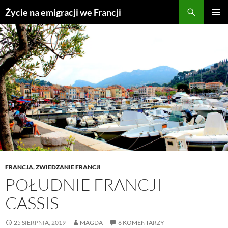
Przejdź
Życie na emigracji we Francji
do
MENU
treści
GŁÓWN
FRANCJA
,
ZWIEDZANIE FRANCJI
POŁUDNIE FRANCJI –
CASSIS
25 SIERPNIA, 2019
MAGDA
6 KOMENTARZY