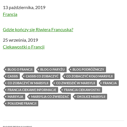
Data
13 października, 2019
W odniesieniu do
Francja
Gdzie kończy się Riwiera Francuska?
Data
25 września, 2019
W odniesieniu do
Ciekawostki o Francji
BLOG O FRANCJI
BLOG O PARYŻU
BLOG PODRÓŻNICZY
CASSIS
CASSIS CO ZOBACZYĆ
CO ZOBACZYĆ KOŁO MARSYLII
CO ZOBACZYĆ W MARSYLII
CO ZWIEDZIĆ W MARSYLII
FRANCJA
FRANCJA CIEKAWE INFORMACJE
FRANCJA CIEKAWOSTKI
MARSYLIA
MARSYLIA CO ZWIEDZAĆ
OKOLICE MARSYLII
POŁUDNIE FRANCJI
Nawigacja