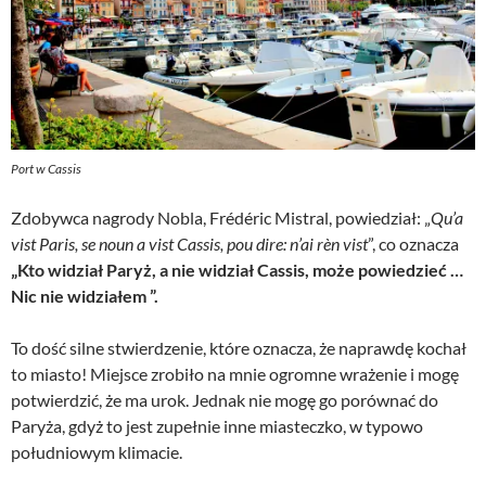
Port w Cassis
Zdobywca nagrody Nobla, Frédéric Mistral, powiedział: „
Qu’a
vist Paris, se noun a vist Cassis, pou dire: n’ai rèn vist
”, co oznacza
„Kto widział Paryż, a nie widział Cassis, może powiedzieć …
Nic nie widziałem ”.
To dość silne stwierdzenie, które oznacza, że naprawdę kochał
to miasto! Miejsce zrobiło na mnie ogromne wrażenie i mogę
potwierdzić, że ma urok. Jednak nie mogę go porównać do
Paryża, gdyż to jest zupełnie inne miasteczko, w typowo
południowym klimacie.