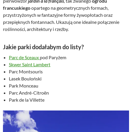
pierwowzór
jardin à la français
,
tak zwanego
ogrodu
francuskiego
opartego na geometrycznych formach,
przystrzyżonych w fantazyjne formy żywopłotach oraz
przepięknych fontannach. Ukazują one idealne połączenie
roślinności, architektury i rzeźby.
Jakie parki dodałabym do listy?
Parc de Sceaux
pod Paryżem
Skwer Saint Lambert
Parc Montsouris
Lasek Bouloński
Park Monceau
Parc André-Citroën
Park de la Villette