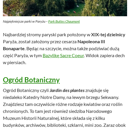
Najpiękniejsze parki w Paryżu –
Park Buttes Chaumont
Najbardziej stromy paryski park położony w
XIX-tej dzielnicy
Paryża, został założony przez cesarza
Napoleona III
Bonaparte
. Będąc na szczycie, można także podziwiać dużą
część
Paryża, w tym
Bazylikę Sacre Coeur
. Widok zapiera dech
w piersiach.
Ogród Botaniczny
Ogród Botaniczny czyli
Jardin des plantes
znajduje się
niedaleko Katedry Notre Damy, na lewym brzegu Sekwany.
Znajdziesz tam oczywiście różne rodzaje kwiatów oraz roślin
chronionych. To tam jest również siedziba Narodowego
Muzeum Historii Naturalnej, które składa się z kilku
budynków, archiwów, biblioteki, szklarni, mini zoo. Zaraz obok