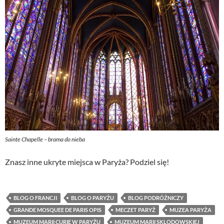
Sainte Chapelle – brama do nieba
Znasz inne ukryte miejsca w Paryża? Podziel się!
BLOG O FRANCJI
BLOG O PARYŻU
BLOG PODRÓŻNICZY
GRANDE MOSQUEE DE PARIS OPIS
MECZET PARYŻ
MUZEA PARYŻA
MUZEUM MARII CURIE W PARYŻU
MUZEUM MARII SKLODOWSKIEJ