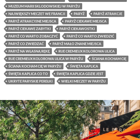
MUZEUM MARII SKLODOWSKIEJ W PARYŻU
NAJWIĘKSZY MECZET WE FRANCJI
PARYŻ
PARYŻ ATRAKCJE
PARYŻ ATRAKCYJNE MIEJSCA
PARYŻ CIEKAWE MIEJSCA
PARYŻ CIEKAWE ZABYTKI
PARYŻ CIEKAWOSTKI
PARYŻ CO WARTO ZOBACZYĆ
PARYŻ CO WARTO ZWIEDZIĆ
PARYŻ CO ZWIEDZAĆ
PARYŻ MAŁO ZNANE MIEJSCA
PARYŻ NA WŁASNĄ RĘKĘ
RUE CREMIEUX KOLOROWA ULICA
RUE CREMIEUX KOLOROWA ULICA W PARYŻU
ŚCIANA KOCHAM CIĘ
ŚCIANA KOCHAM CIĘ W PARYŻU
ŚWIĘTA KAPLICA
ŚWIĘTA KAPLICA CO TO
ŚWIĘTA KAPLICA GDZIE JEST
UKRYTE PARYSKIE PEREŁKI
WIELKI MECZET W PARYŻU