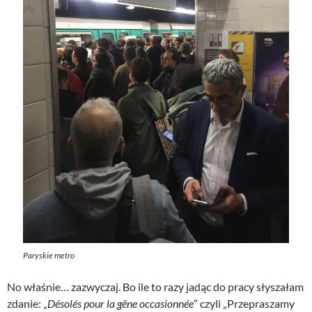
Paryskie metro
No właśnie… zazwyczaj. Bo ile to razy jadąc do pracy słyszałam
zdanie: „
Désolés pour la gêne occasionnée
” czyli „Przepraszamy