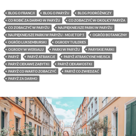
BLOG O FRANCJI
BLOG O PARYŻU
BLOG PODRÓŻNICZY
CO ROBIĆ ZA DARMO W PARYŻU
CO ZOBACZYĆ W OKOLICY PARYŻA
CO ZOBACZYĆ W PARYŻU
NAJPIĘKNIEJSZE PARKI W PARYŻU
NAJPIĘKNIEJSZE PARKI W PARYŻU - MOJE TOP 5
OGRÓD BOTANICZNY
OGRÓD LUKSEMBURSKI
OGRODY TUILERIES
OGRODY W WERSALU
PARKI W PARYŻU
PARYSKIE PARKI
PARYŻ
PARYŻ ATRAKCJE
PARYŻ ATRAKCYJNE MIEJSCA
PARYŻ CIEKAWE ZABYTKI
PARYŻ CIEKAWOSTKI
PARYŻ CO WARTO ZOBACZYĆ
PARYŻ CO ZWIEDZAĆ
PARYŻ ZA DARMO