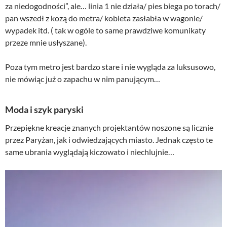
za niedogodności”, ale… linia 1 nie działa/ pies biega po torach/
pan wszedł z kozą do metra/ kobieta zasłabła w wagonie/
wypadek itd. ( tak w ogóle to same prawdziwe komunikaty
przeze mnie usłyszane).
Poza tym metro jest bardzo stare i nie wygląda za luksusowo,
nie mówiąc już o zapachu w nim panującym…
Moda i szyk paryski
Przepiękne kreacje znanych projektantów noszone są licznie
przez Paryżan, jak i odwiedzających miasto. Jednak często te
same ubrania wyglądają kiczowato i niechlujnie…