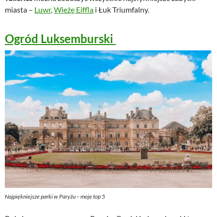
miasta –
Luwr
,
Wieżę Eiffla
i Łuk Triumfalny.
Ogród Luksemburski
Najpiękniejsze parki w Paryżu – moje top 5