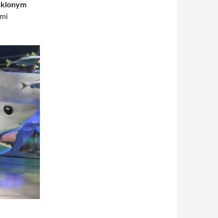
szklonym
ymi