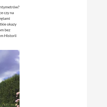
centymetrów?
ce czy na
rzętami
tkie okazy
łom bez
m Historii