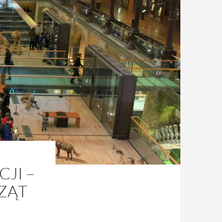
JI –
ZĄT