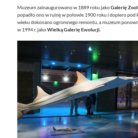
Muzeum zainaugurowano w 1889 roku jako
Galerię Zool
popadło ono w ruinę w połowie 1900 roku i dopiero pod 
wieku dokonano ogromnego remontu, a muzeum ponown
w 1994 r. jako
Wielką Galerię Ewolucji
.