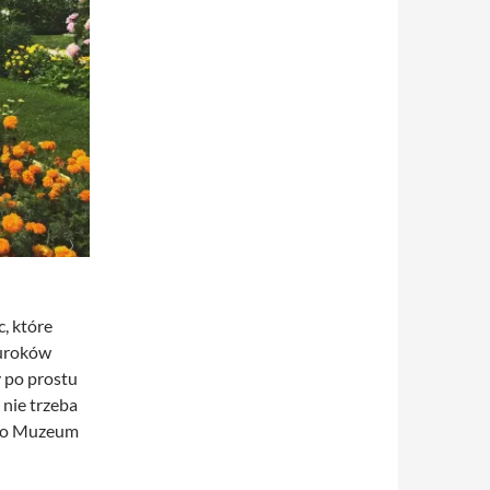
, które
 uroków
y po prostu
 nie trzeba
ę do Muzeum