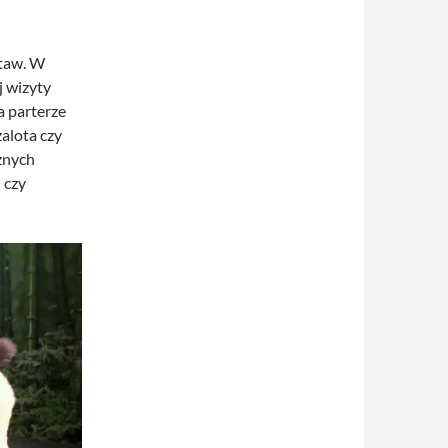
staw. W
 wizyty
a parterze
zalota czy
żnych
 czy