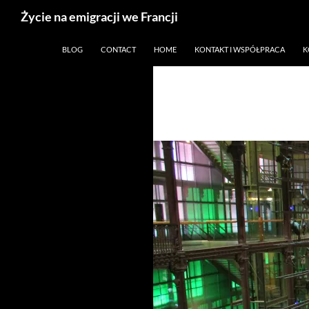
Życie na emigracji we Francji
Przejdź
Paryż, Francja i emigracja
BLOG
CONTACT
HOME
KONTAKT I WSPÓŁPRACA
K
do
treści