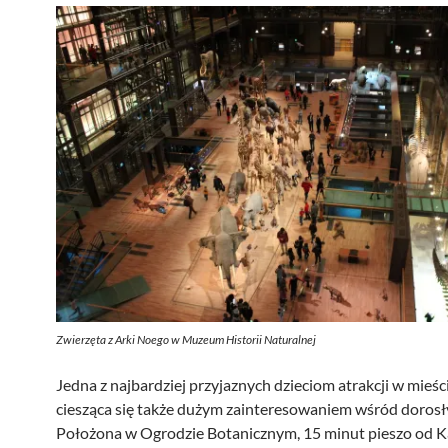
Zwierzęta z Arki Noego w Muzeum Historii Naturalnej
Jedna z najbardziej przyjaznych dzieciom atrakcji w mieści
ciesząca się także dużym zainteresowaniem wśród dorosł
Położona w Ogrodzie Botanicznym, 15 minut pieszo od K