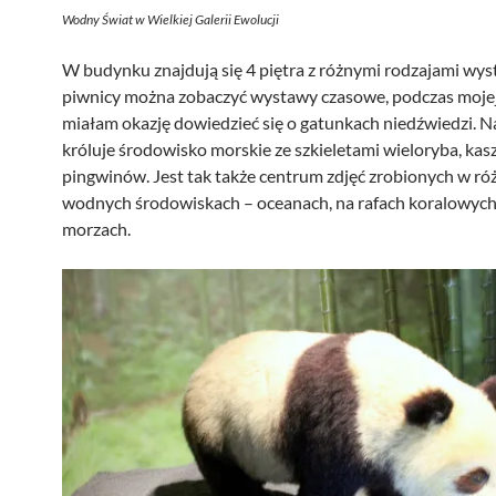
Wodny Świat w Wielkiej Galerii Ewolucji
W budynku znajdują się 4 piętra z różnymi rodzajami wy
piwnicy można zobaczyć wystawy czasowe, podczas mojej
miałam okazję dowiedzieć się o gatunkach niedźwiedzi. N
króluje środowisko morskie ze szkieletami wieloryba, kas
pingwinów. Jest tak także centrum zdjęć zrobionych w ró
wodnych środowiskach – oceanach, na rafach koralowych
morzach.