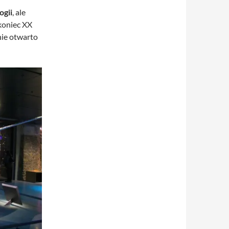
ogii
, ale
koniec XX
ie otwarto