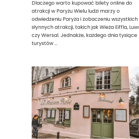
Dlaczego warto kupować bilety online do
kup
atrakcji w Paryżu Wielu ludzi marzy o
bilety
online
odwiedzeniu Paryża i zobaczeniu wszystkich
2026
słynnych atrakcji, takich jak Wieża Eiffla, Luw
czy Wersal. Jednakże, każdego dnia tysiące
turystów …