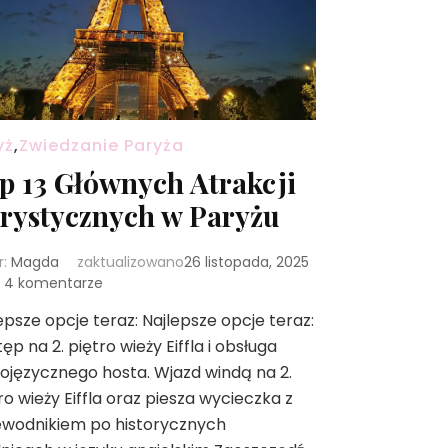
yż
,
Zwiedzanie Paryża
p 13 Głównych Atrakcji
rystycznych w Paryżu
r:
Magda
zaktualizowano
26 listopada, 2025
do
4 komentarze
Top
epsze opcje teraz: Najlepsze opcje teraz:
13
ęp na 2. piętro wieży Eiffla i obsługa
Głównych
Atrakcji
ojęzycznego hosta. Wjazd windą na 2.
Turystycznych
ro wieży Eiffla oraz piesza wycieczka z
w
ewodnikiem po historycznych
Paryżu