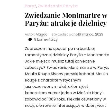
Paryż
,
Zwiedzanie Paryża
Zwiedzanie Montmartre w
Paryżu: atrakcje dzielnicy
Autor:
Magda
zaktualizowano
16 marca, 2023
do
9 komentarzy
Zwiedzanie
Zapraszam na spacer po najbardziej
Montmartre
romantycznej dzielnicy Paryża – Montmarte
w
Paryżu:
Jakie miejsca musisz tutaj koniecznie
atrakcje
zobaczyć? Zwiedzanie Montmartre w Paryż
dzielnicy
Moulin Rouge Słynny paryski kabaret Moulin
Rouge z charakterystycznym
jasnoczerwonym wiatrakiem, jest
kabaretem numer jeden w Mieście Nocy i
zabawia od 1889 roku. Pięknie oświetlony w
nocy, ale równie interesujący w dzień, wart