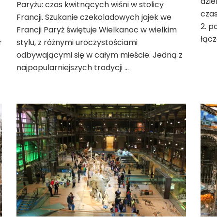
dzie
Paryżu: czas kwitnących wiśni w stolicy
w
czas
Francji. Szukanie czekoladowych jajek we
stolicy
2. p
Francji
Francji Paryż świętuje Wielkanoc w wielkim
łącz
r
stylu, z różnymi uroczystościami
odbywającymi się w całym mieście. Jedną z
najpopularniejszych tradycji …