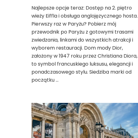
wpisie
Najlepsze opcje teraz: Dostęp na 2. piętro
Galeria
wieży Eiffla i obsługa anglojęzycznego hosta.
Dior
w
Pierwszy raz w Paryżu? Pobierz mój
Paryżu
przewodnik po Paryżu z gotowymi trasami
–
zwiedzania, linkami do wszystkich atrakcji i
ikoniczne
wyborem restauracji. Dom mody Dior,
miejsce
dla
założony w 1947 roku przez Christiana Diora,
miłośników
to symbol francuskiego luksusu, elegancji i
mody
ponadczasowego stylu. Siedziba marki od
początku …