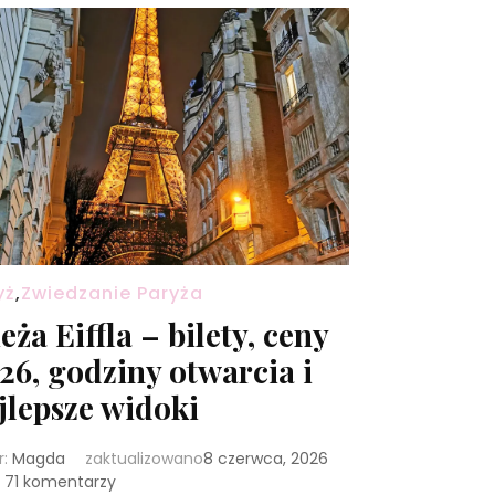
yż
,
Zwiedzanie Paryża
eża Eiffla – bilety, ceny
26, godziny otwarcia i
jlepsze widoki
r:
Magda
zaktualizowano
8 czerwca, 2026
do
71 komentarzy