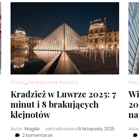
Paryż
,
Zwiedzanie Paryża
Par
Kradzież w Luwrze 2025: 7
Wi
minut i 8 brakujących
20
klejnotów
na
Autor:
Magda
zaktualizowano
9 listopada, 2025
Auto
do
2 komentarze