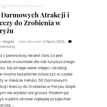
yż
,
Zwiedzanie Paryża
 Darmowych Atrakcji i
eczy do Zrobienia w
ryżu
r:
Magda
zaktualizowano
2 lipca, 2024
do
mentarzy
50
ż z pewnością nie jest tani, co jest
Darmowych
owicie zrozumiałe dla tak turystycznego
Atrakcji
i
ta. Ale istnieje wiele miejsc i atrakcji,
Rzeczy
e można bezpłatnie zobaczyć w czasie
do
ty w mieście miłości. 50 Darmowych
Zrobienia
kcji i Rzeczy do Zrobienia w Paryżu, dzięki
w
Paryżu
ym nie wydasz ani grosza. Pisałam już
yś w jakim okresie najlepiej przyjechać
aryża, …