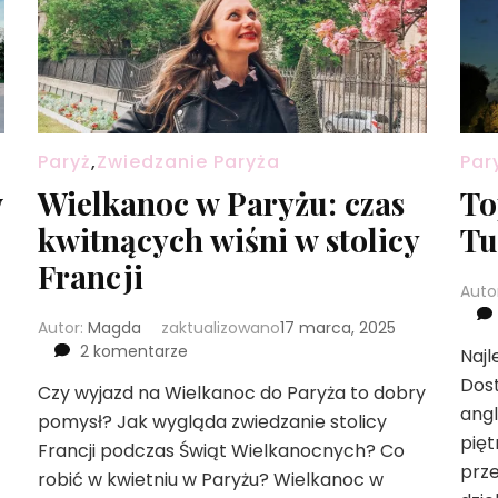
Paryż
,
Zwiedzanie Paryża
Par
w
Wielkanoc w Paryżu: czas
To
kwitnących wiśni w stolicy
Tu
Francji
Auto
Autor:
Magda
zaktualizowano
17 marca, 2025
do
2 komentarze
Najl
Wielkanoc
Dost
Czy wyjazd na Wielkanoc do Paryża to dobry
w
angl
pomysł? Jak wygląda zwiedzanie stolicy
Paryżu:
pięt
czas
Francji podczas Świąt Wielkanocnych? Co
kwitnących
prz
robić w kwietniu w Paryżu? Wielkanoc w
wiśni