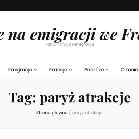
e na emigracji we Fr
Paryż, Francja i emigracja
Emigracja
Francja
Podróże
O mnie
Tag:
paryż atrakcje
Strona główna
/
paryż atrakcje