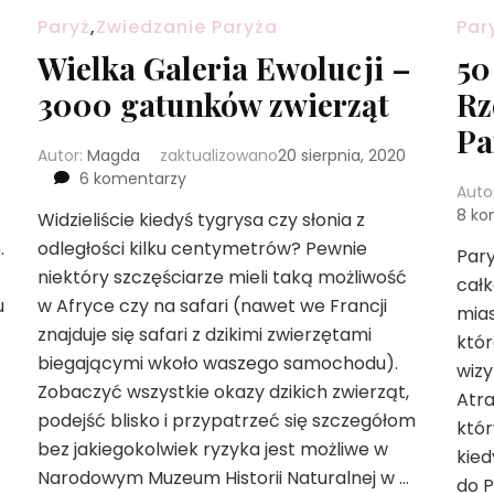
Paryż
,
Zwiedzanie Paryża
Par
Wielka Galeria Ewolucji –
50
3000 gatunków zwierząt
Rz
Pa
Autor:
Magda
zaktualizowano
20 sierpnia, 2020
do
6 komentarzy
Auto
Wielka
8 ko
Widzieliście kiedyś tygrysa czy słonia z
Galeria
odległości kilku centymetrów? Pewnie
Ewolucji
.
Pary
–
niektóry szczęściarze mieli taką możliwość
całk
3000
w Afryce czy na safari (nawet we Francji
u
mias
gatunków
znajduje się safari z dzikimi zwierzętami
zwierząt
któr
biegającymi wkoło waszego samochodu).
wizy
Zobaczyć wszystkie okazy dzikich zwierząt,
Atra
podejść blisko i przypatrzeć się szczegółom
któr
bez jakiegokolwiek ryzyka jest możliwe w
kied
Narodowym Muzeum Historii Naturalnej w …
do P