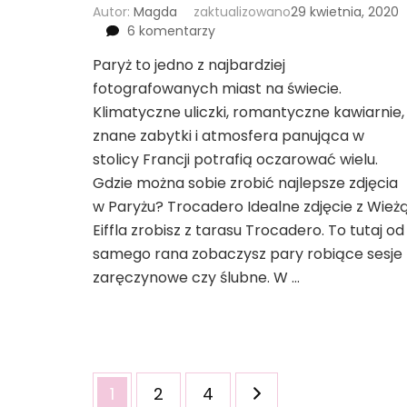
Autor:
Magda
zaktualizowano
29 kwietnia, 2020
do
6 komentarzy
Najlepsze
Paryż to jedno z najbardziej
miejsca
fotografowanych miast na świecie.
na
zdjęcia
Klimatyczne uliczki, romantyczne kawiarnie,
w
znane zabytki i atmosfera panująca w
Paryżu
stolicy Francji potrafią oczarować wielu.
Gdzie można sobie zrobić najlepsze zdjęcia
w Paryżu? Trocadero Idealne zdjęcie z Wież
Eiffla zrobisz z tarasu Trocadero. To tutaj od
samego rana zobaczysz pary robiące sesje
zaręczynowe czy ślubne. W …
Stronicowanie
Strona
Strona
Strona
1
2
4
wpisów