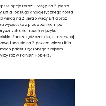
Wieża
epsze opcje teraz: Dostęp na 2. piętro
Eiffla
y Eiffla i obsługa anglojęzycznego hosta.
–
bilety,
d windą na 2. piętro wieży Eiffla oraz
ceny
za wycieczka z przewodnikiem po
2026,
orycznych dzielnicach w języku
godziny
elskim Zaoszczędź czas dzięki rezerwacji
otwarcia
i
owej i udaj się na 2. poziom Wieży Eiffla
najlepsze
mach pakietu łączonego z rejsem.
widoki
wszy raz w Paryżu? Pobierz …