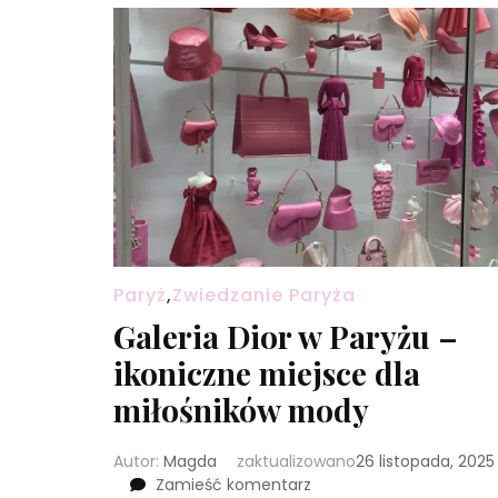
Paryż
,
Zwiedzanie Paryża
Galeria Dior w Paryżu –
ikoniczne miejsce dla
miłośników mody
Autor:
Magda
zaktualizowano
26 listopada, 2025
we
Zamieść komentarz