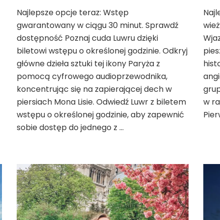
Kradzież
Najlepsze opcje teraz: Wstęp
Najl
w
gwarantowany w ciągu 30 minut. Sprawdź
Luwrze
wież
2025:
dostępność Poznaj cuda Luwru dzięki
Wjaz
7
biletowi wstępu o określonej godzinie. Odkryj
pies
minut
główne dzieła sztuki tej ikony Paryża z
hist
i
pomocą cyfrowego audioprzewodnika,
angi
8
brakujących
koncentrując się na zapierającej dech w
grup
klejnotów
piersiach Mona Lisie. Odwiedź Luwr z biletem
w ra
wstępu o określonej godzinie, aby zapewnić
Pier
sobie dostęp do jednego z …