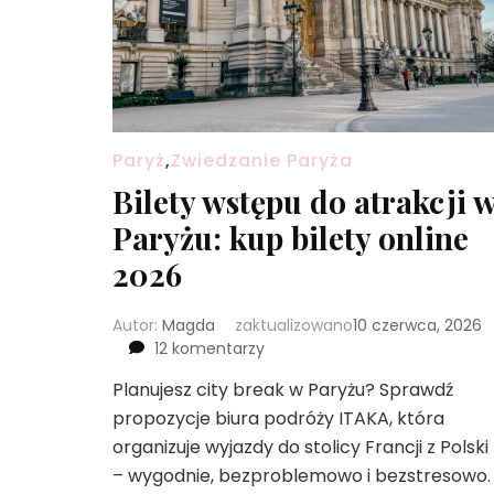
Paryż
,
Zwiedzanie Paryża
Bilety wstępu do atrakcji 
Paryżu: kup bilety online
2026
Autor:
Magda
zaktualizowano
10 czerwca, 2026
do
12 komentarzy
Bilety
Planujesz city break w Paryżu? Sprawdź
wstępu
propozycje biura podróży ITAKA, która
do
atrakcji
organizuje wyjazdy do stolicy Francji z Polski
w
– wygodnie, bezproblemowo i bezstresowo.
Paryżu: