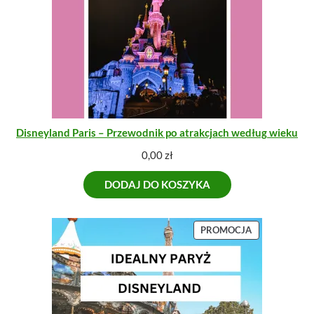
Disneyland Paris – Przewodnik po atrakcjach według wieku
0,00
zł
DODAJ DO KOSZYKA
P
PROMOCJA
R
O
D
U
K
T