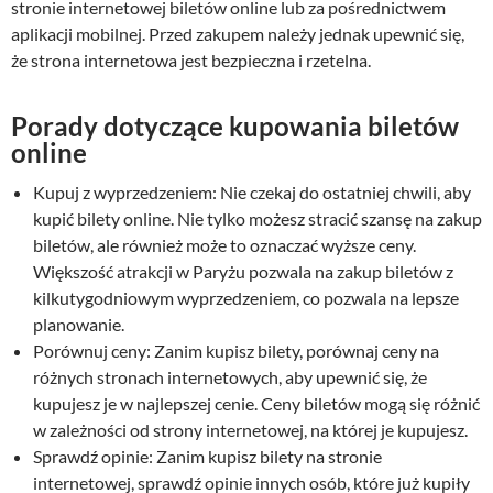
n
a
stronie internetowej biletów online lub za pośrednictwem
a
w
aplikacji mobilnej. Przed zakupem należy jednak upewnić się,
w
y
że strona internetowa jest bezpieczna i rzetelna.
y
n
n
o
Porady dotyczące kupowania biletów
o
s
online
s
i
i
:
Kupuj z wyprzedzeniem: Nie czekaj do ostatniej chwili, aby
ł
2
kupić bilety online. Nie tylko możesz stracić szansę na zakup
a
9
biletów, ale również może to oznaczać wyższe ceny.
:
,
3
0
Większość atrakcji w Paryżu pozwala na zakup biletów z
9
0
kilkutygodniowym wyprzedzeniem, co pozwala na lepsze
,
planowanie.
0
z
Porównuj ceny: Zanim kupisz bilety, porównaj ceny na
0
ł
różnych stronach internetowych, aby upewnić się, że
.
kupujesz je w najlepszej cenie. Ceny biletów mogą się różnić
z
w zależności od strony internetowej, na której je kupujesz.
ł
Sprawdź opinie: Zanim kupisz bilety na stronie
.
internetowej, sprawdź opinie innych osób, które już kupiły