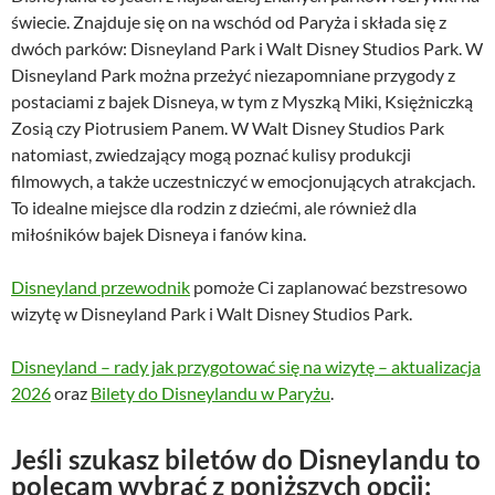
świecie. Znajduje się on na wschód od Paryża i składa się z
dwóch parków: Disneyland Park i Walt Disney Studios Park. W
Disneyland Park można przeżyć niezapomniane przygody z
postaciami z bajek Disneya, w tym z Myszką Miki, Księżniczką
Zosią czy Piotrusiem Panem. W Walt Disney Studios Park
natomiast, zwiedzający mogą poznać kulisy produkcji
filmowych, a także uczestniczyć w emocjonujących atrakcjach.
To idealne miejsce dla rodzin z dziećmi, ale również dla
miłośników bajek Disneya i fanów kina.
Disneyland przewodnik
pomoże Ci zaplanować bezstresowo
wizytę w Disneyland Park i Walt Disney Studios Park.
Disneyland – rady jak przygotować się na wizytę – aktualizacja
2026
oraz
Bilety do Disneylandu w Paryżu
.
Jeśli szukasz biletów do Disneylandu to
polecam wybrać z poniższych opcji: