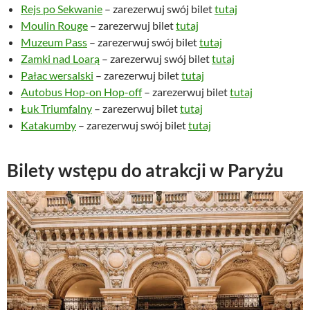
Rejs po Sekwanie
– zarezerwuj swój bilet
tutaj
Moulin Rouge
– zarezerwuj bilet
tutaj
Muzeum Pass
– zarezerwuj swój bilet
tutaj
Zamki nad Loarą
– zarezerwuj swój bilet
tutaj
Pałac wersalski
– zarezerwuj bilet
tutaj
Autobus Hop-on Hop-off
– zarezerwuj bilet
tutaj
Łuk Triumfalny
– zarezerwuj bilet
tutaj
Katakumby
– zarezerwuj swój bilet
tutaj
Bilety wstępu do atrakcji w Paryżu