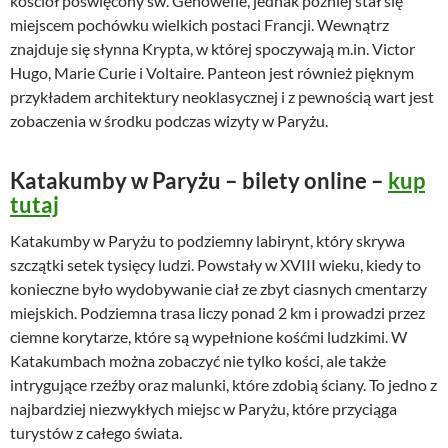
kościół poświęcony św. Genowefie, jednak później stał się
miejscem pochówku wielkich postaci Francji. Wewnątrz
znajduje się słynna Krypta, w której spoczywają m.in. Victor
Hugo, Marie Curie i Voltaire. Panteon jest również pięknym
przykładem architektury neoklasycznej i z pewnością wart jest
zobaczenia w środku podczas wizyty w Paryżu.
Katakumby w Paryżu – bilety online –
kup
tutaj
Katakumby w Paryżu to podziemny labirynt, który skrywa
szczątki setek tysięcy ludzi. Powstały w XVIII wieku, kiedy to
konieczne było wydobywanie ciał ze zbyt ciasnych cmentarzy
miejskich. Podziemna trasa liczy ponad 2 km i prowadzi przez
ciemne korytarze, które są wypełnione kośćmi ludzkimi. W
Katakumbach można zobaczyć nie tylko kości, ale także
intrygujące rzeźby oraz malunki, które zdobią ściany. To jedno z
najbardziej niezwykłych miejsc w Paryżu, które przyciąga
turystów z całego świata.