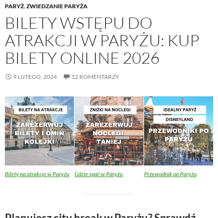
PARYŻ
,
ZWIEDZANIE PARYŻA
BILETY WSTĘPU DO
ATRAKCJI W PARYŻU: KUP
BILETY ONLINE 2026
9 LUTEGO, 2024
12 KOMENTARZY
Bilety na atrakcje w Paryżu
Gdzie spać w Paryżu
Przewodnik po Paryżu
Planujesz city break w Paryżu? Sprawdź