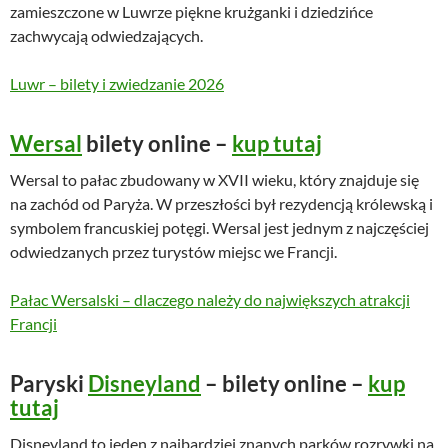
zamieszczone w Luwrze piękne krużganki i dziedzińce
zachwycają odwiedzających.
Luwr – bilety i zwiedzanie 2026
Wersal
bilety online –
kup tutaj
Wersal to pałac zbudowany w XVII wieku, który znajduje się
na zachód od Paryża. W przeszłości był rezydencją królewską i
symbolem francuskiej potęgi. Wersal jest jednym z najczęściej
odwiedzanych przez turystów miejsc we Francji.
Pałac Wersalski – dlaczego należy do największych atrakcji
Francji
Paryski
Disneyland
– bilety online –
kup
tutaj
Disneyland to jeden z najbardziej znanych parków rozrywki na