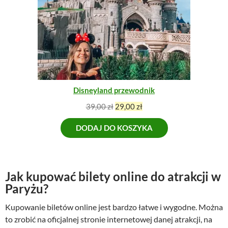
W
n
a
P
a
w
R
w
y
O
y
n
M
n
o
O
o
s
C
s
i
J
I
i
:
Disneyland przewodnik
ł
6
a
8
P
A
39,00
zł
29,00
zł
:
,
i
k
8
0
DODAJ DO KOSZYKA
e
t
9
0
r
u
,
w
a
0
z
o
l
0
ł
t
n
Jak kupować bilety online do atrakcji w
.
n
a
Paryżu?
z
a
c
ł
Kupowanie biletów online jest bardzo łatwe i wygodne. Można
c
e
.
e
n
to zrobić na oficjalnej stronie internetowej danej atrakcji, na