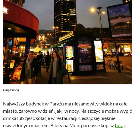
Paryż nocą
Najwyższy budynek w Paryżu ma niesamowity widok na całe
miasto, zarówno w dzień, jak i w nocy. Na szczycie można wypić
drinka lub zjeść kolacje w restauracji ciesząc się pięknie
oświetlonym miastem. Bilety na Montparnasse kupisz
tutaj
.