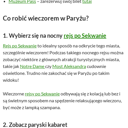
Muzeum Pass
– zarezerwuj swój bilet
tutaj
s
i
i
:
Co robić wieczorem w Paryżu?
ł
6
a
8
:
,
1. Wybierz się na nocny
rejs po Sekwanie
8
0
Rejs po Sekwanie
to idealny sposób na odkrycie tego miasta,
9
0
szczególnie wieczorem! Podczas takiego nocnego rejsu można
,
zobaczyć niektóre z głównych atrakcji turystycznych miasta,
0
z
takie jak
Notre Dame
czy
Most Aleksandra
cudownie
0
ł
oświetlone. Trudno nie zakochać się w Paryżu po takim
.
widoku!
z
ł
Wieczorne
rejsy po Sekwanie
odbywają się z kolacją lub bez i
.
są świetnym sposobem na spędzenie relaksującego wieczoru,
być może z lampką szampana.
2. Zobacz paryski kabaret