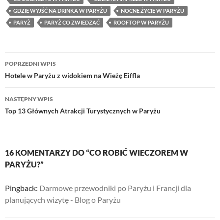
GDZIE WYJŚĆ NA DRINKA W PARYŻU
NOCNE ŻYCIE W PARYŻU
PARYŻ
PARYŻ CO ZWIEDZAĆ
ROOFTOP W PARYŻU
Nawigacja
POPRZEDNI WPIS
wpisu
Hotele w Paryżu z widokiem na Wieżę Eiffla
NASTĘPNY WPIS
Top 13 Głównych Atrakcji Turystycznych w Paryżu
16 KOMENTARZY DO “CO ROBIĆ WIECZOREM W
PARYŻU?”
Pingback:
Darmowe przewodniki po Paryżu i Francji dla
planujących wizytę - Blog o Paryżu