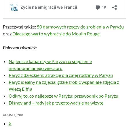
Przeczytaj także:
50 darmowych rzeczy do zrobienia w Paryżu
oraz
Dlaczego warto wybrać się do Moulin Rouge.
Polecam również:
Najlepsze kabarety w Paryżu na spędzenie
niezapomnianego wieczoru
Paryż z dzieckiem: atrakcje dla całej rodziny w Paryżu
Paryż idealny na zdjęcia: gdzie zrobić wspaniałe zdjęcia z
Wieżą Eiffla
Odkryj to, co najlepsze w Paryżu: przewodnik po Paryżu
Disneyland – rady jak przygotować się na wizytę
UDOSTĘPNIJ:
X