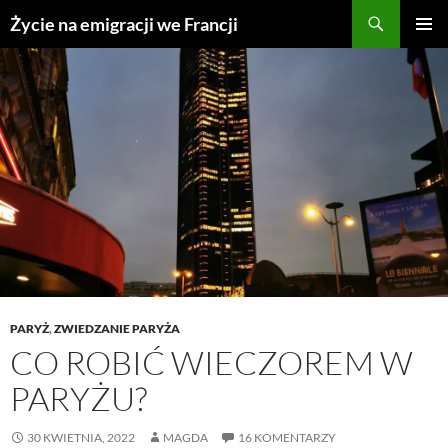
Przejdź
Życie na emigracji we Francji
do
MENU
treści
GŁÓWN
PARYŻ
,
ZWIEDZANIE PARYŻA
CO ROBIĆ WIECZOREM W
PARYŻU?
30 KWIETNIA, 2022
MAGDA
16 KOMENTARZY