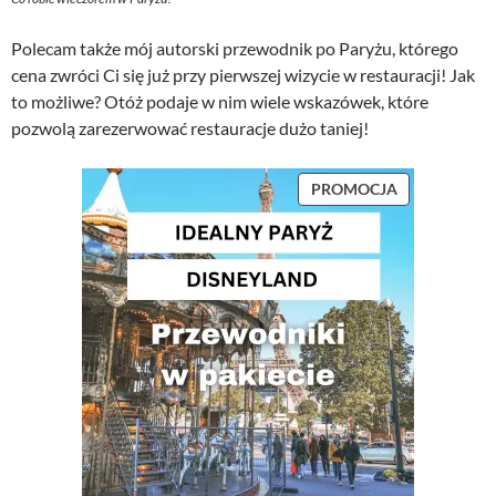
Polecam także mój autorski przewodnik po Paryżu, którego
cena zwróci Ci się już przy pierwszej wizycie w restauracji! Jak
to możliwe? Otóż podaje w nim wiele wskazówek, które
pozwolą zarezerwować restauracje dużo taniej!
P
PROMOCJA
R
O
D
U
K
T
W
P
R
O
M
O
C