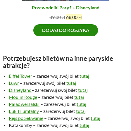
J
Przewodniki Paryż + Disneyland
I
P
A
89,00
zł
68,00
zł
i
k
DODAJ DO KOSZYKA
e
t
r
u
w
a
o
l
Potrzebujesz biletów na inne paryskie
t
n
atrakcje?
n
a
a
c
Eiffel Tower
– zarezerwuj swój bilet
tutaj
c
e
Luwr
– zarezerwuj swój bilet
tutaj
e
n
Disneyland
– zarezerwuj swój bilet
tutaj
n
a
Moulin Rouge
– zarezerwuj bilet
tutaj
a
w
Pałac wersalski
– zarezerwuj bilet
tutaj
w
y
Łuk Triumfalny
– zarezerwuj bilet
tutaj
y
n
Rejs po Sekwanie
– zarezerwuj swój bilet
tutaj
n
o
Katakumby – zarezerwuj swój bilet
tutaj
o
s