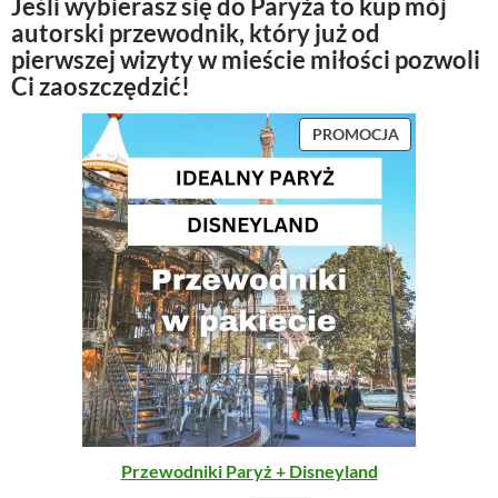
Jeśli wybierasz się do Paryża to kup mój
autorski przewodnik, który już od
pierwszej wizyty w mieście miłości pozwoli
Ci zaoszczędzić!
P
PROMOCJA
R
O
D
U
K
T
W
P
R
O
M
O
C
J
Przewodniki Paryż + Disneyland
I