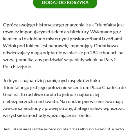
DODAJ DO KOSZYKA
e
t
r
u
w
a
o
l
Oprócz swojego historycznego znaczenia, Łuk Triumfalny jest
t
n
również imponującym dziełem architektury. Wykonano go z
n
a
kamienia i ozdobiono misternymi płaskorzeźbami i rzeźbami.
a
c
Widok pod łukiem jest naprawdę imponujący. Dodatkowo
c
e
odwiedzający mogą odpłatnie wspiąć się po 284 schodach na
e
n
szczyt pomnika, aby podziwiać wspaniały widok na Paryż i
n
a
Pola Elizejskie.
a
w
w
y
Jednym z najbardziej pamiętnych aspektów Łuku
y
n
Triumfalnego jest jego położenie w centrum Placu Charlesa de
n
o
Gaulle’a. To ruchliwe rondo to jedno z najbardziej
o
s
niebezpiecznch rond świata. Na rondzie pierwszeństwo mają
s
i
zawsze samochody z prawej strony, dlatego należy wpuszczać
i
:
wszystkie samochody wjeżdżające na rondo.
ł
6
a
8
Jeśli planujesz jazdę autem po Paryżu (albo po Francji), warto