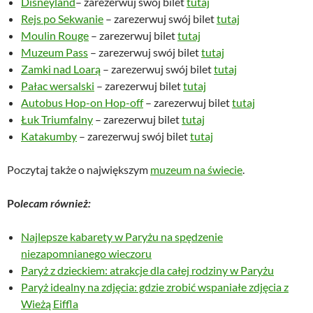
Disneyland
– zarezerwuj swój bilet
tutaj
Rejs po Sekwanie
– zarezerwuj swój bilet
tutaj
Moulin Rouge
– zarezerwuj bilet
tutaj
Muzeum Pass
– zarezerwuj swój bilet
tutaj
Zamki nad Loarą
– zarezerwuj swój bilet
tutaj
Pałac wersalski
– zarezerwuj bilet
tutaj
Autobus Hop-on Hop-off
– zarezerwuj bilet
tutaj
Łuk Triumfalny
– zarezerwuj bilet
tutaj
Katakumby
– zarezerwuj swój bilet
tutaj
Poczytaj także o największym
muzeum na świecie
.
Po
lecam również:
Najlepsze kabarety w Paryżu na spędzenie
niezapomnianego wieczoru
Paryż z dzieckiem: atrakcje dla całej rodziny w Paryżu
Paryż idealny na zdjęcia: gdzie zrobić wspaniałe zdjęcia z
Wieżą Eiffla