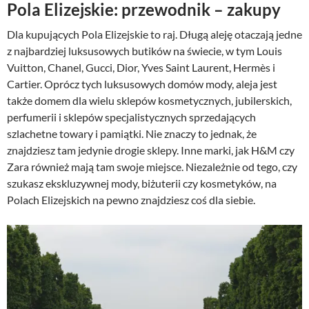
Pola Elizejskie: przewodnik – zakupy
ł
6
a
8
Dla kupujących Pola Elizejskie to raj. Długą aleję otaczają jedne
:
,
z najbardziej luksusowych butików na świecie, w tym Louis
8
0
Vuitton, Chanel, Gucci, Dior, Yves Saint Laurent, Hermès i
9
0
Cartier. Oprócz tych luksusowych domów mody, aleja jest
,
także domem dla wielu sklepów kosmetycznych, jubilerskich,
0
z
perfumerii i sklepów specjalistycznych sprzedających
0
ł
szlachetne towary i pamiątki. Nie znaczy to jednak, że
.
znajdziesz tam jedynie drogie sklepy. Inne marki, jak H&M czy
z
Zara również mają tam swoje miejsce. Niezależnie od tego, czy
ł
szukasz ekskluzywnej mody, biżuterii czy kosmetyków, na
.
Polach Elizejskich na pewno znajdziesz coś dla siebie.