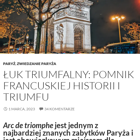
PARYŻ
,
ZWIEDZANIE PARYŻA
ŁUK TRIUMFALNY: POMNIK
FRANCUSKIEJ HISTORII I
TRIUMFU
1 MARCA, 2023
34 KOMENTARZE
Arc de triomphe
jest jednym z
najbardziej znanych zabytków Paryża i