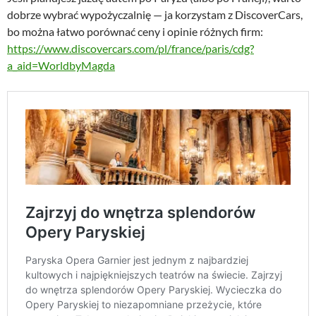
:
,
dobrze wybrać wypożyczalnię — ja korzystam z DiscoverCars,
8
0
bo można łatwo porównać ceny i opinie różnych firm:
9
0
https://www.discovercars.com/pl/france/paris/cdg?
,
a_aid=WorldbyMagda
0
z
0
ł
.
z
ł
.