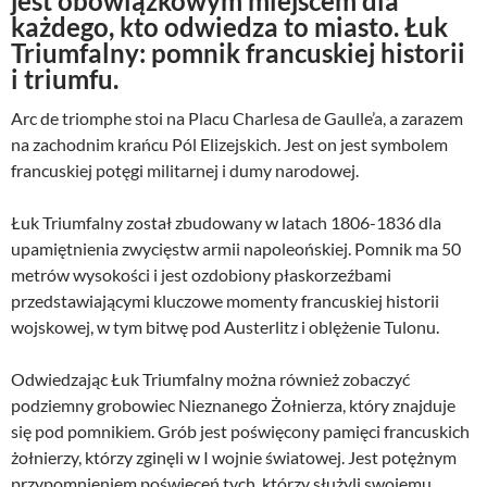
jest obowiązkowym miejscem dla
każdego, kto odwiedza to miasto. Łuk
Triumfalny: pomnik francuskiej historii
i triumfu.
Arc de triomphe stoi na Placu Charlesa de Gaulle’a, a zarazem
na zachodnim krańcu Pól Elizejskich. Jest on jest symbolem
francuskiej potęgi militarnej i dumy narodowej.
Łuk Triumfalny został zbudowany w latach 1806-1836 dla
upamiętnienia zwycięstw armii napoleońskiej. Pomnik ma 50
metrów wysokości i jest ozdobiony płaskorzeźbami
przedstawiającymi kluczowe momenty francuskiej historii
wojskowej, w tym bitwę pod Austerlitz i oblężenie Tulonu.
Odwiedzając Łuk Triumfalny można również zobaczyć
podziemny grobowiec Nieznanego Żołnierza, który znajduje
się pod pomnikiem. Grób jest poświęcony pamięci francuskich
żołnierzy, którzy zginęli w I wojnie światowej. Jest potężnym
przypomnieniem poświęceń tych, którzy służyli swojemu