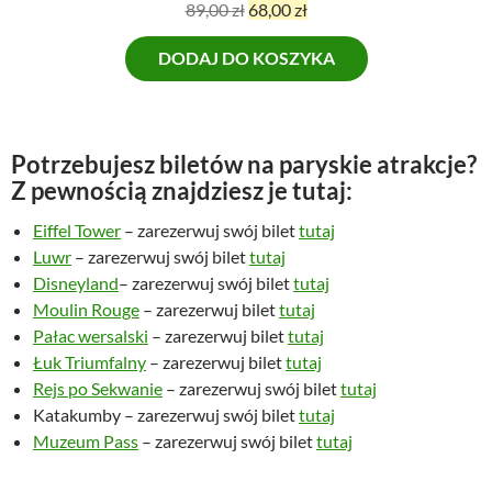
P
A
89,00
zł
68,00
zł
i
k
DODAJ DO KOSZYKA
e
t
r
u
w
a
o
l
Potrzebujesz biletów na paryskie atrakcje?
t
n
Z pewnością znajdziesz je tutaj:
n
a
a
c
Eiffel Tower
– zarezerwuj swój bilet
tutaj
c
e
Luwr
– zarezerwuj swój bilet
tutaj
e
n
Disneyland
– zarezerwuj swój bilet
tutaj
n
a
Moulin Rouge
– zarezerwuj bilet
tutaj
a
w
Pałac wersalski
– zarezerwuj bilet
tutaj
w
y
Łuk Triumfalny
– zarezerwuj bilet
tutaj
y
n
Rejs po Sekwanie
– zarezerwuj swój bilet
tutaj
n
o
Katakumby – zarezerwuj swój bilet
tutaj
o
s
Muzeum Pass
– zarezerwuj swój bilet
tutaj
s
i
i
: