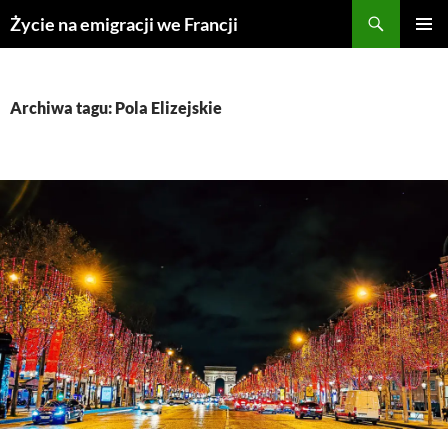
Przejdź
Życie na emigracji we Francji
do
MENU
treści
GŁÓWN
Archiwa tagu: Pola Elizejskie