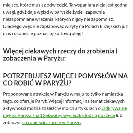
miejsce, które musisz odwiedzić. Ta wspaniała aleja jest godna
uwagi, gdyż daje wgląd w paryskie życie i zapewnia
niezapomniane wrażenia, których nigdy nie zapomnisz.
Dlaczego więc nie zaplanować wizyty na Polach Elizejskich już
dziś i osobiście poznać tę kultową aleję!
Więcej ciekawych rzeczy do zrobienia i
zobaczenia w Paryżu:
POTRZEBUJESZ WIĘCEJ POMYSŁÓW NA
CO ROBIĆ W PARYŻU?
Proponowane atrakcje w Paryżu w maju to tylko namiastka
tego, co oferuje Paryż. Więcej informacji na temat ciekawych
aktywności można znaleźć w moich artykułach o
Odkrywanie
piękna Paryża znad Sekwany: wycieczka łodzią po rzece
lub
zobaczyć
co robić wieczorem w Paryżu
.