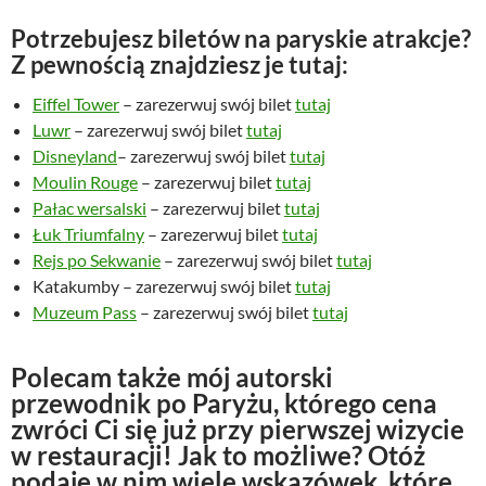
Potrzebujesz biletów na paryskie atrakcje?
Z pewnością znajdziesz je tutaj:
Eiffel Tower
– zarezerwuj swój bilet
tutaj
Luwr
– zarezerwuj swój bilet
tutaj
Disneyland
– zarezerwuj swój bilet
tutaj
Moulin Rouge
– zarezerwuj bilet
tutaj
Pałac wersalski
– zarezerwuj bilet
tutaj
Łuk Triumfalny
– zarezerwuj bilet
tutaj
Rejs po Sekwanie
– zarezerwuj swój bilet
tutaj
Katakumby – zarezerwuj swój bilet
tutaj
Muzeum Pass
– zarezerwuj swój bilet
tutaj
Polecam także mój autorski
przewodnik po Paryżu, którego cena
zwróci Ci się już przy pierwszej wizycie
w restauracji! Jak to możliwe? Otóż
podaje w nim wiele wskazówek, które