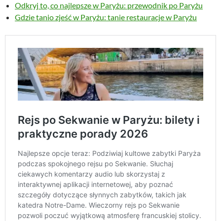
Odkryj to, co najlepsze w Paryżu: przewodnik po Paryżu
Gdzie tanio zjeść w Paryżu: tanie restauracje w Paryżu