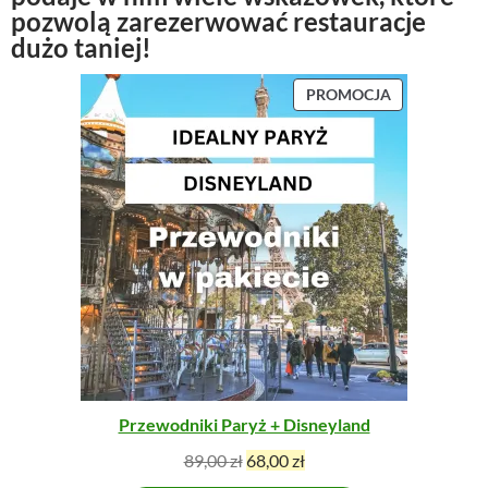
pozwolą zarezerwować restauracje
dużo taniej!
P
PROMOCJA
R
O
D
U
K
T
W
P
R
O
M
O
C
J
Przewodniki Paryż + Disneyland
I
P
A
89,00
zł
68,00
zł
i
k